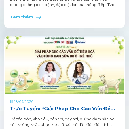
phòng chống dịch bệnh, đặc biệt lan tỏa thông điệp “Bảo
vệ Y Bác sĩ, để Y Bác sĩ bảo vệ chúng ta”. Sáng 1.8 VitaDairy
đã trực tiếp trao 2 tỷ đồng đến Bộ Y tế tại Đà Nẵng và Hà
Xem thêm
Nội bao gồm Trang phục bảo hộ cao cấp Dupont Tyvek và
Thực phẩm bổ sung ColosIgG 24h giúp tăng cường miễn
dịch để chuyển tới đội ngũ các y bác sĩ đang ra sức chống
dịch trên toàn quốc, đặc biệt là Đà Nẵng.
18/07/2020
Trực Tuyến: “Giải Pháp Cho Các Vấn Đề
Tiêu Hoá Và Dị Ứng Đạm Sữa Bò Ở Trẻ
Trẻ táo bón, khó tiêu, nôn trớ, đầy hơi, dị ứng đạm sữa bò…
Nhỏ”
nếu không khắc phục kịp thời có thể dẫn đến đến tình