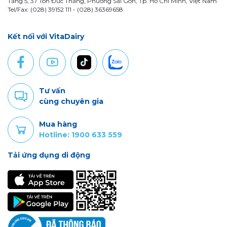
Tầng 5, 37 Tôn Đức Thắng, Phường Sài Gòn, Tp. Hồ Chí Minh, Việt Nam
Tel/Fax: (028) 39152 111 - (028) 36369658
Kết nối với VitaDairy
Tư vấn
cùng chuyên gia
Mua hàng
Hotline: 1900 633 559
Tải ứng dụng di động