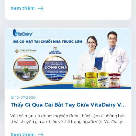
trạng biếng ăn, thấp còi… ảnh hướng đến sự phát triển toàn
diện.
Xem thêm
10/07/2020
Thấy Gì Qua Cái Bắt Tay Giữa VitaDairy Và
2 Chuỗi Nhà Thuốc Lớn
Với thế mạnh là doanh nghiệp được thành lập từ những bác
sĩ và chuyên gia am hiểu về thể trạng người Việt, VitaDairy
đã xây dựng được nền tảng phát triển những sản phẩm
dinh dưỡng đặc trị chuyên về Gan, Thận, Tim mạch và Tiểu
Xem thêm