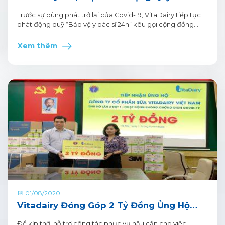
Vệ Bác Sĩ 24h"
Trước sự bùng phát trở lại của Covid-19, VitaDairy tiếp tục
phát động quỹ “Bảo vệ y bác sĩ 24h” kêu gọi cộng đồng
chung tay bảo vệ nhân viên y tế và lan tỏa thông điệp “Bảo
vệ y bác sĩ, để y bác sĩ bảo vệ chúng ta”.
Xem thêm
01/08/2020
Vitadairy Đóng Góp 2 Tỷ Đồng Ủng Hộ
Công Tác Hậu Cần Chống Dịch
Để kịp thời hỗ trợ công tác phục vụ hậu cần cho việc