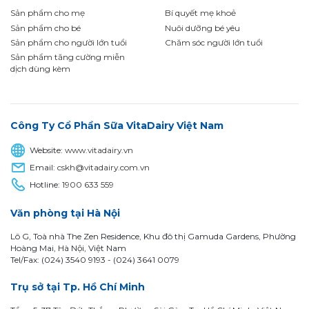
Sản phẩm cho mẹ
Bí quyết mẹ khoẻ
Sản phẩm cho bé
Nuôi dưỡng bé yêu
Sản phẩm cho người lớn tuổi
Chăm sóc người lớn tuổi
Sản phẩm tăng cường miễn
dịch dùng kèm
Công Ty Cổ Phần Sữa VitaDairy Việt Nam
Website:
www.vitadairy.vn
Email:
cskh@vitadairy.com.vn
Hotline:
1900 633 559
Văn phòng tại Hà Nội
Lô G, Toà nhà The Zen Residence, Khu đô thị Gamuda Gardens, Phường
Hoàng Mai, Hà Nội, Việt Nam
Tel/Fax: (024) 3540 9193 -
(024) 3641 0079
Trụ sở tại Tp. Hồ Chí Minh