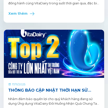
đồng hành cùng VitaDairy trong suốt thời gian qua, đặc biệt
là nhãn hàng CaloSure, chương trình Vòng quay may mắn
Trao gửi Sức khỏe – Gửi Lộc Vàng mang đến cơ hội sở hữu
Xem thêm
những giải vàng may mắn và hàng ngàn quà tặng hấp dẫn
khác. Chi tiết chương trình như sau:
17/11/2025
THÔNG BÁO CẬP NHẬT THỜI HẠN SỬ
DỤNG XU TÍCH LŨY NĂM 2024
Nhằm đảm bảo quyền lợi cho quý khách hàng đang sử
dụng Ứng dụng VitaDairy Đổi Muỗng Nhận Quà Chung Tay