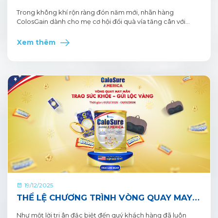
COLOSGAIN, ĐỔI QUÀ VÍA TĂNG CÂN”
Trong không khí rộn ràng đón năm mới, nhãn hàng
ColosGain dành cho mẹ cơ hội đổi quà vía tăng cân với
những phần quà hấp dẫn. Số lượng quà tặng có hạn, tham
gia ngay mẹ nhé. Chi tiết chương trình như sau:
Xem thêm
19/12/2025
THỂ LỆ CHƯƠNG TRÌNH VÒNG QUAY MAY
MẮN – TRAO SỨC KHỎE – GỬI LỘC VÀNG
Như một lời tri ân đặc biệt đến quý khách hàng đã luôn