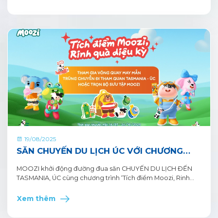
19/08/2025
SĂN CHUYẾN DU LỊCH ÚC VỚI CHƯƠNG
TRÌNH TÍCH ĐIỂM MOOZI, RINH QUÀ DIỆU
MOOZI khởi động đường đua săn CHUYẾN DU LỊCH ĐẾN
KỲ
TASMANIA, ÚC cùng chương trình ‘Tích điểm Moozi, Rinh
quà diệu kỳ’ với tổng giá trị quà tặng hơn 1,2 tỷ đồng! MOOZI
đã sẵn sàng đưa cả nhà khám phá hòn đảo Tasmania rồi,
Xem thêm
hãy thưởng thức sữa MOOZI chuẩn 10 KHÔNG ưu việt và
tham gia quay vòng may mắn thôi nào!