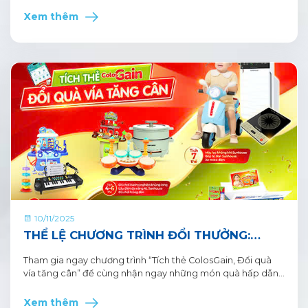
Vun Bồi Hành Tinh Xanh, sẽ gia hạn thời hạn sử dụng Xu tích
lũy năm 2024. Đồng thời thông báo đến quý khách hàng
Xem thêm
thời gian chi tiết sử dụng xu như sau:
10/11/2025
THỂ LỆ CHƯƠNG TRÌNH ĐỔI THƯỞNG:
“TÍCH THẺ COLOSGAIN, ĐỔI QUÀ VÍA TĂNG
Tham gia ngay chương trình “Tích thẻ ColosGain, Đổi quà
CÂN”
vía tăng cân” để cùng nhận ngay những món quà hấp dẫn
mẹ nhé! Thể lệ chương trình chi tiết như sau:
Xem thêm