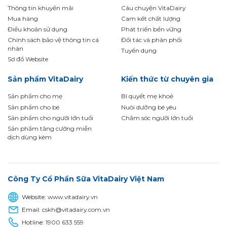
Thông tin khuyến mãi
Câu chuyện VitaDairy
Mua hàng
Cam kết chất lượng
Điều khoản sử dụng
Phát triển bền vững
Chính sách bảo vệ thông tin cá
Đối tác và phân phối
nhân
Tuyển dụng
Sơ đồ Website
Sản phẩm VitaDairy
Kiến thức từ chuyên gia
Sản phẩm cho mẹ
Bí quyết mẹ khoẻ
Sản phẩm cho bé
Nuôi dưỡng bé yêu
Sản phẩm cho người lớn tuổi
Chăm sóc người lớn tuổi
Sản phẩm tăng cường miễn
dịch dùng kèm
Công Ty Cổ Phần Sữa VitaDairy Việt Nam
Website:
www.vitadairy.vn
Email:
cskh@vitadairy.com.vn
Hotline:
1900 633 559