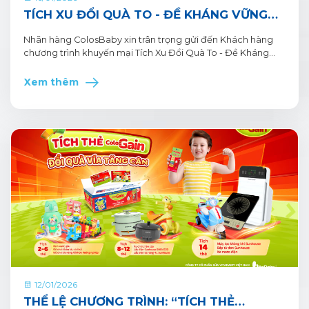
TÍCH XU ĐỔI QUÀ TO - ĐỀ KHÁNG VỮNG
VÀNG, NỀN TẢNG CAO LỚN CÙNG SỮA BỘT
Nhãn hàng ColosBaby xin trân trọng gửi đến Khách hàng
PHA SẴN COLOSBABY
chương trình khuyến mại Tích Xu Đổi Quà To - Đề Kháng
Vững Vàng, Nền Tảng Cao Lớn. Thông tin Chương trình
khuyến mại dành cho Khách hàng trên ứng dụng VitaDairy
Xem thêm
Đổi muỗng nhận quà như sau:
12/01/2026
THỂ LỆ CHƯƠNG TRÌNH: “TÍCH THẺ