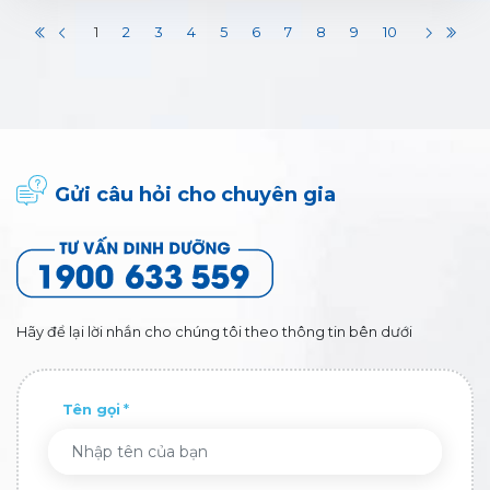
1
2
3
4
5
6
7
8
9
10
Gửi câu hỏi cho chuyên gia
Hãy để lại lời nhắn cho chúng tôi theo thông tin bên dưới
Tên gọi