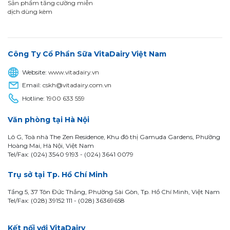
Sản phẩm tăng cường miễn
dịch dùng kèm
Công Ty Cổ Phần Sữa VitaDairy Việt Nam
Website:
www.vitadairy.vn
Email:
cskh@vitadairy.com.vn
Hotline:
1900 633 559
Văn phòng tại Hà Nội
Lô G, Toà nhà The Zen Residence, Khu đô thị Gamuda Gardens, Phường
Hoàng Mai, Hà Nội, Việt Nam
Tel/Fax: (024) 3540 9193 -
(024) 3641 0079
Trụ sở tại Tp. Hồ Chí Minh
Tầng 5, 37 Tôn Đức Thắng, Phường Sài Gòn, Tp. Hồ Chí Minh, Việt Nam
Tel/Fax: (028) 39152 111 - (028) 36369658
Kết nối với VitaDairy