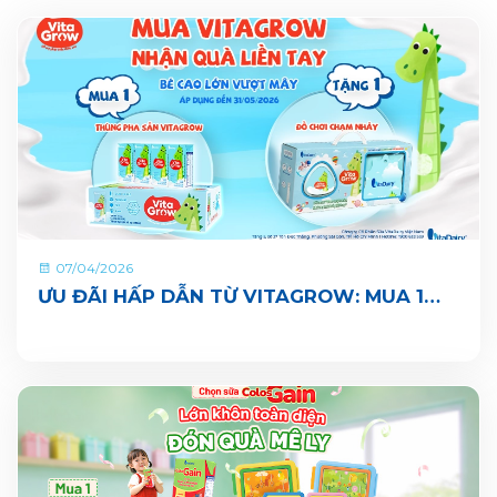
07/04/2026
ƯU ĐÃI HẤP DẪN TỪ VITAGROW: MUA 1
THÙNG TẶNG 1 QUÀ