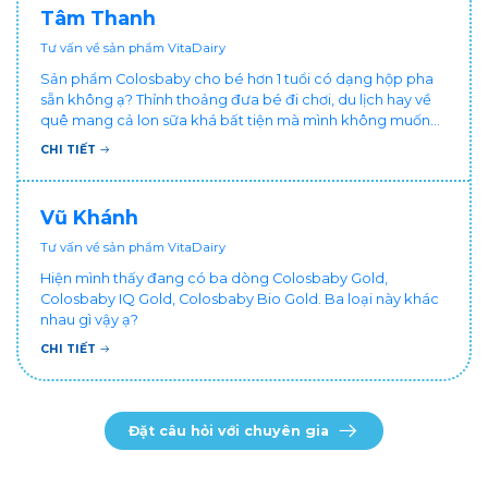
Tâm Thanh
Tư vấn về sản phẩm VitaDairy
Sản phẩm Colosbaby cho bé hơn 1 tuổi có dạng hộp pha
sẵn không ạ? Thỉnh thoảng đưa bé đi chơi, du lịch hay về
quê mang cả lon sữa khá bất tiện mà mình không muốn
đổi cho bé dùng sữa tươi hộp khác sợ bé nạ sữa ảnh
CHI TIẾT
hưởng sức khỏe!
Vũ Khánh
Tư vấn về sản phẩm VitaDairy
Hiện mình thấy đang có ba dòng Colosbaby Gold,
Colosbaby IQ Gold, Colosbaby Bio Gold. Ba loại này khác
nhau gì vậy ạ?
CHI TIẾT
Đặt câu hỏi với chuyên gia