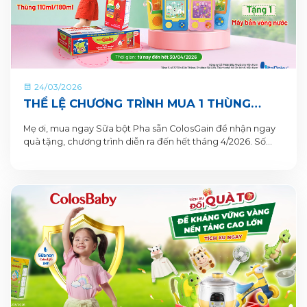
24/03/2026
THỂ LỆ CHƯƠNG TRÌNH MUA 1 THÙNG
TẶNG 1 QUÀ TỪ COLOSGAIN
Mẹ ơi, mua ngay Sữa bột Pha sẵn ColosGain để nhận ngay
quà tặng, chương trình diễn ra đến hết tháng 4/2026. Số
lượng quà tặng có hạn nên mẹ mua ngay để nhận quà liền
tay nhé!