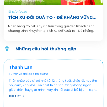
16/01/2026
TÍCH XU ĐỔI QUÀ TO - ĐỀ KHÁNG VỮNG
VÀNG, NỀN TẢNG CAO LỚN CÙNG SỮA BỘT
Nhãn hàng ColosBaby xin trân trọng gửi đến Khách hàng
PHA SẴN COLOSBABY
chương trình khuyến mại Tích Xu Đổi Quà To - Đề Kháng
Vững Vàng, Nền Tảng Cao Lớn. Thông tin Chương trình
khuyến mại dành cho Khách hàng trên ứng dụng VitaDairy
Đổi muỗng nhận quà như sau:
Những câu hỏi thường gặp
Thanh Lan
Tư vấn về chế độ dinh dưỡng
Thân chào bác sĩ, bé nhà tôi 12 tháng tuổi, cháu rất hay ốm
ho, cảm, khò khè... và nhất là ngủ thường không ngon
giấc, đêm hay giật mình. Vậy xin hỏi bác sĩ, bé bị tình trạng
vậy nên làm sao để con khỏe mạnh và ngủ ngon giấc hơn
CHI TIẾT
ạ? Thấy cháu vậy gia đình ai cũng xót, mẹ cũng cực vì
chăm cháu hay ốm ạ?. Cảm ơn bác sĩ.