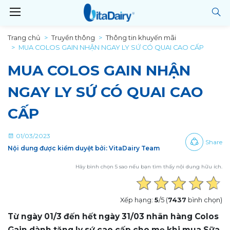
Trang chủ
Truyền thông
Thông tin khuyến mãi
MUA COLOS GAIN NHẬN NGAY LY SỨ CÓ QUAI CAO CẤP
MUA COLOS GAIN NHẬN
NGAY LY SỨ CÓ QUAI CAO
CẤP
01/03/2023
Share
Nội dung được kiểm duyệt bởi: VitaDairy Team
Hãy bình chọn 5 sao nếu bạn tìm thấy nội dung hữu ích.
Xếp hạng:
5
/5 (
7437
bình chọn)
Từ ngày 01/3 đến hết ngày 31/03 nhãn hàng Colos
Gain dành tặng ly sứ cao cấp cho mẹ khi mua Sữa