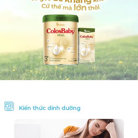
Menaquinone-
16
6.72
µg
7
2'-
12.7
5.33
mg
Fucosyllactose
Bifidobacterium
10^8
4.2x10^7
cfu
Natri
110
46.2
mg
Kali
458
192.4
mg
Canxi
606
254.5
mg
Photpho
350
147
mg
Kiến thức dinh dưỡng
Magie
58.8
24.7
mg
Sắt
5
2.1
mg