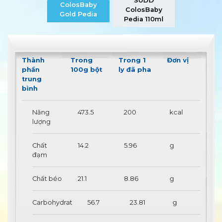
SUDD
ColosBaby
ColosBaby
Gold Pedia
Pedia 110ml
Thành
Trong
Trong 1
Đơn vị
phần
100g bột
ly đã pha
trung
bình
Năng
473.5
200
kcal
lượng
Chất
14.2
5.96
g
đạm
Chất béo
21.1
8.86
g
Carbohydrat
56.7
23.81
g