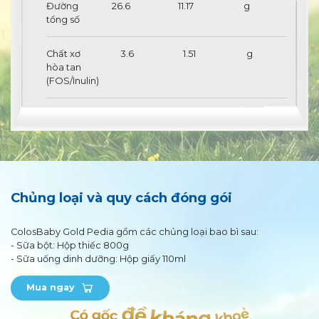
Đường
26.6
11.17
g
tổng số
Chất xơ
3.6
1.51
g
hòa tan
(FOS/Inulin)
Lactoferrin
61
25.62
mg
MCT
1
420
mg
Lysine
390
163.8
mg
Chủng loại và quy cách đóng gói
DHA
21.3
8.95
mg
ColosBaby Gold Pedia gồm các chủng loại bao bì sau:
- Sữa bột: Hộp thiếc 800g
Choline
100
42
mg
- Sữa uống dinh dưỡng: Hộp giấy 110ml
Taurine
40.5
17.01
mg
Mua ngay