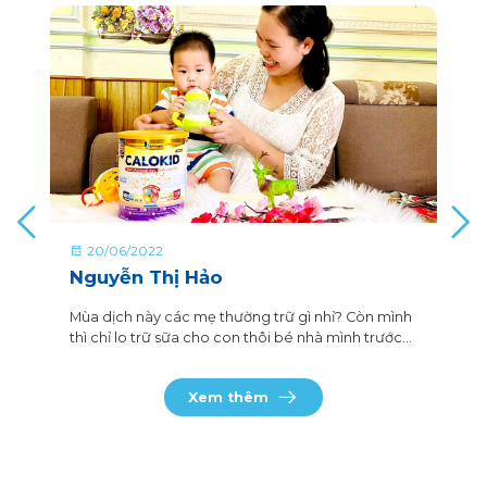
Biotin
29
12.18
µg
20/06/2022
Nguyễn Thị Hảo
Mùa dịch này các mẹ thường trữ gì nhỉ? Còn mình
thì chỉ lo trữ sữa cho con thôi bé nhà mình trước
đây có khoảng thời gian lười ăn và chậm tăng cân
lắm, mình cũng chăm chút nấu nướng đầy đủ
Xem thêm
dinh dưỡng mà con chẳng tăng cân gì cả.