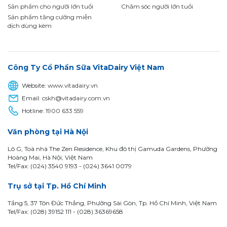
Sản phẩm cho người lớn tuổi
Chăm sóc người lớn tuổi
Sản phẩm tăng cường miễn
dịch dùng kèm
Công Ty Cổ Phần Sữa VitaDairy Việt Nam
Website:
www.vitadairy.vn
Email:
cskh@vitadairy.com.vn
Hotline:
1900 633 559
Văn phòng tại Hà Nội
Lô G, Toà nhà The Zen Residence, Khu đô thị Gamuda Gardens, Phường
Hoàng Mai, Hà Nội, Việt Nam
Tel/Fax: (024) 3540 9193 -
(024) 3641 0079
Trụ sở tại Tp. Hồ Chí Minh
Tầng 5, 37 Tôn Đức Thắng, Phường Sài Gòn, Tp. Hồ Chí Minh, Việt Nam
Tel/Fax: (028) 39152 111 - (028) 36369658