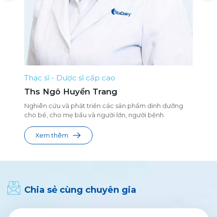
Thạc sĩ - Dược sĩ cấp cao
T
Ths Ngô Huyền Trang
Nghiên cứu và phát triển các sản phẩm dinh dưỡng
ồ
1
cho bé, cho mẹ bầu và người lớn, người bệnh.
c
t
Xem thêm
Chia sẻ cùng chuyên gia