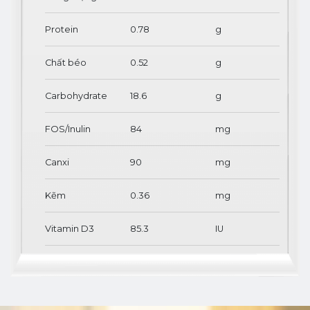
Protein
0.78
g
Chất béo
0.52
g
Carbohydrate
18.6
g
FOS/Inulin
84
mg
Canxi
90
mg
Kẽm
0.36
mg
Vitamin D3
85.3
IU
Vitamin K2
2.37
µg