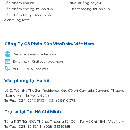
Sản phẩm cho bé
Nuôi dưỡng bé yêu
Sản phẩm cho người lớn tuổi
Chăm sóc người lớn tuổi
Sản phẩm tăng cường miễn
dịch dùng kèm
Công Ty Cổ Phần Sữa VitaDairy Việt Nam
Website:
www.vitadairy.vn
Email:
cskh@vitadairy.com.vn
Hotline:
1900 633 559
Văn phòng tại Hà Nội
Lô G, Toà nhà The Zen Residence, Khu đô thị Gamuda Gardens, Phường
Hoàng Mai, Hà Nội, Việt Nam
Tel/Fax: (024) 3540 9193 -
(024) 3641 0079
Trụ sở tại Tp. Hồ Chí Minh
Tầng 5, 37 Tôn Đức Thắng, Phường Sài Gòn, Tp. Hồ Chí Minh, Việt Nam
Tel/Fax: (028) 39152 111 - (028) 36369658