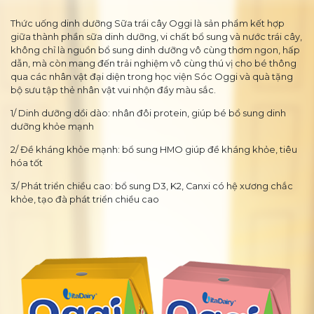
Thức uống dinh dưỡng Sữa trái cây Oggi là sản phẩm kết hợp
giữa thành phần sữa dinh dưỡng, vi chất bổ sung và nước trái cây,
không chỉ là nguồn bổ sung dinh dưỡng vô cùng thơm ngon, hấp
dẫn, mà còn mang đến trải nghiệm vô cùng thú vị cho bé thông
qua các nhân vật đại diện trong học viện Sóc Oggi và quà tặng
bộ sưu tập thẻ nhân vật vui nhộn đầy màu sắc.
1/ Dinh dưỡng dồi dào: nhân đôi protein, giúp bé bổ sung dinh
dưỡng khỏe mạnh
2/ Đề kháng khỏe mạnh: bổ sung HMO giúp đề kháng khỏe, tiêu
hóa tốt
3/ Phát triển chiều cao: bổ sung D3, K2, Canxi có hệ xương chắc
khỏe, tạo đà phát triển chiều cao