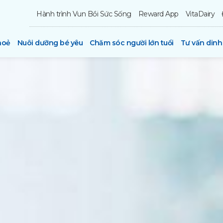
Hành trình Vun Bồi Sức Sống
Reward App
VitaDairy
hoẻ
Nuôi dưỡng bé yêu
Chăm sóc người lớn tuổi
Tư vấn din