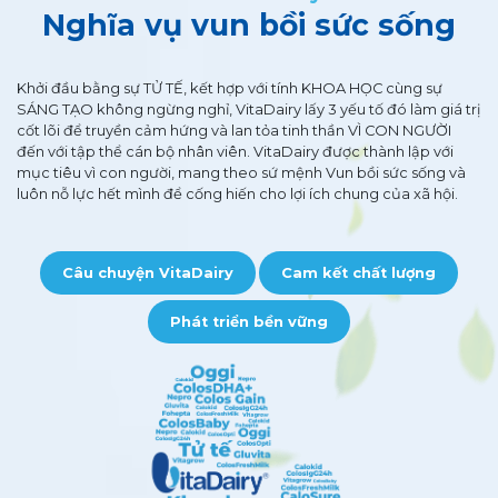
Nghĩa vụ vun bồi sức sống
Khởi đầu bằng sự TỬ TẾ, kết hợp với tính KHOA HỌC cùng sự
SÁNG TẠO không ngừng nghỉ, VitaDairy lấy 3 yếu tố đó làm giá trị
cốt lõi để truyền cảm hứng và lan tỏa tinh thần VÌ CON NGƯỜI
đến với tập thể cán bộ nhân viên. VitaDairy được thành lập với
mục tiêu vì con người, mang theo sứ mệnh Vun bồi sức sống và
luôn nỗ lực hết mình để cống hiến cho lợi ích chung của xã hội.
Câu chuyện VitaDairy
Cam kết chất lượng
Phát triển bền vững