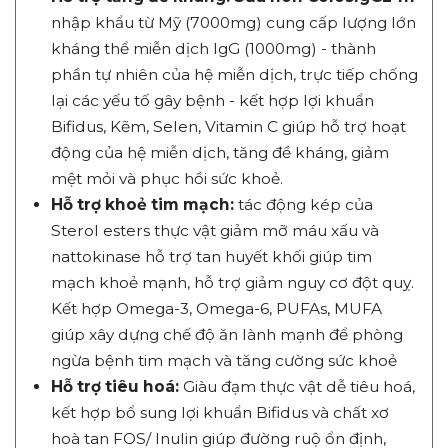
nhập khẩu từ Mỹ (7000mg) cung cấp lượng lớn
kháng thể miễn dịch IgG (1000mg) - thành
phần tự nhiên của hệ miễn dịch, trực tiếp chống
lại các yếu tố gây bệnh - kết hợp lợi khuẩn
Bifidus, Kẽm, Selen, Vitamin C giúp hỗ trợ hoạt
động của hệ miễn dịch, tăng đề kháng, giảm
mệt mỏi và phục hồi sức khoẻ.
Hỗ trợ khoẻ tim mạch:
tác động kép của
Sterol esters thực vật giảm mỡ máu xấu và
nattokinase hỗ trợ tan huyết khối giúp tim
mạch khoẻ mạnh, hỗ trợ giảm nguy cơ đột quỵ.
Kết hợp Omega-3, Omega-6, PUFAs, MUFA
giúp xây dựng chế độ ăn lành mạnh để phòng
ngừa bệnh tim mạch và tăng cường sức khoẻ
Hỗ trợ tiêu hoá:
Giàu đạm thực vật dễ tiêu hoá,
kết hợp bổ sung lợi khuẩn Bifidus và chất xơ
hoà tan FOS/ Inulin giúp đường ruộ ổn định,