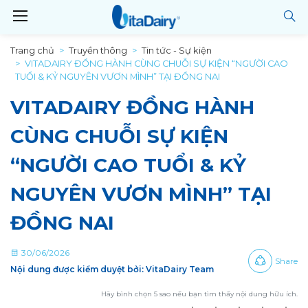
Trang chủ
Truyền thông
Tin tức - Sự kiện
VITADAIRY ĐỒNG HÀNH CÙNG CHUỖI SỰ KIỆN “NGƯỜI CAO
TUỔI & KỶ NGUYÊN VƯƠN MÌNH” TẠI ĐỒNG NAI
VITADAIRY ĐỒNG HÀNH
CÙNG CHUỖI SỰ KIỆN
“NGƯỜI CAO TUỔI & KỶ
NGUYÊN VƯƠN MÌNH” TẠI
ĐỒNG NAI
30/06/2026
Share
Nội dung được kiểm duyệt bởi: VitaDairy Team
Hãy bình chọn 5 sao nếu bạn tìm thấy nội dung hữu ích.