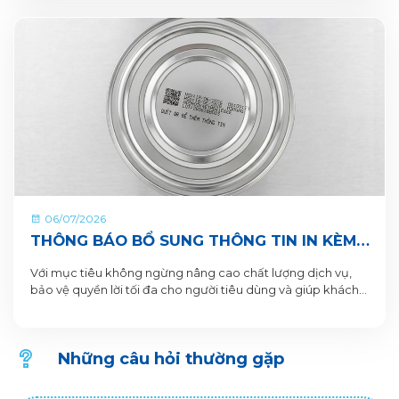
CHUNG TAY VUN BỒI HÀNH TINH XANH
06/07/2026
THÔNG BÁO BỔ SUNG THÔNG TIN IN KÈM
QR CODE DƯỚI ĐÁY LON VÀ HỘP SẢN
Với mục tiêu không ngừng nâng cao chất lượng dịch vụ,
PHẨM
bảo vệ quyền lời tối đa cho người tiêu dùng và giúp khách
hàng xác thực sản phẩm. VitaDairy xin thông báo bổ sung
nội dung in dưới đáy lon và hộp sản phẩm chi tiết như sau:
Những câu hỏi thường gặp