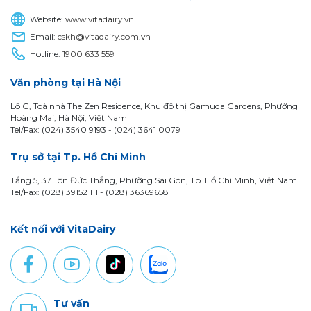
Website:
www.vitadairy.vn
Email:
cskh@vitadairy.com.vn
Hotline:
1900 633 559
Văn phòng tại Hà Nội
Lô G, Toà nhà The Zen Residence, Khu đô thị Gamuda Gardens, Phường
Hoàng Mai, Hà Nội, Việt Nam
Tel/Fax: (024) 3540 9193 -
(024) 3641 0079
Trụ sở tại Tp. Hồ Chí Minh
Tầng 5, 37 Tôn Đức Thắng, Phường Sài Gòn, Tp. Hồ Chí Minh, Việt Nam
Tel/Fax: (028) 39152 111 - (028) 36369658
Kết nối với VitaDairy
Tư vấn