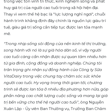
trong việc tôn vinh tri thức, kinh nghiệm sống và phát
huy giá trị của người cao tuổi trong xã hội hiện đại.
Thay vì xem thế hệ bạc là "lực lượng nghỉ ngơi", chuỗi
hành trình khẳng định đây chính là nguồn lực giàu trí
tuệ, giàu giá trị sống cần tiếp tục được lan tỏa mạnh
mẽ.
“Trong nhịp sống sôi động của nền kinh tế thị trường,
song hành với nó là sự già hóa dân số, vì vậy người
cao tuổi càng cần nhận được sự quan tâm nhiều hơn
từ gia đình, cộng đồng và doanh nghiệp. Chúng tôi
trân trọng ghi nhận sự đồng hành của Công ty Sữa
VitaDairy trong việc chung tay chăm sóc sức khỏe
người cao tuổi. Hy vọng trong thời gian tới, chương
trình sẽ được lan tỏa ở nhiều địa phương hơn nữa, góp
phần nâng cao chất lượng cuộc sống và mang lại giá
trị bền vững cho thế hệ người cao tuổi"
, ông Nguyễn
Xuân Lập - Ủy viên Ban Thường vụ, Trưởng Ban Chăm