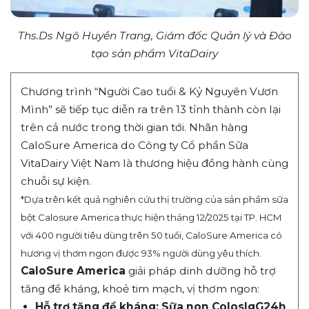
Ths.Ds Ngô Huyền Trang, Giám đốc Quản lý và Đào
tạo sản phẩm VitaDairy
Chương trình “Người Cao tuổi & Kỷ Nguyên Vươn
Mình” sẽ tiếp tục diễn ra trên 13 tỉnh thành còn lại
trên cả nước trong thời gian tới. Nhãn hàng
CaloSure America do Công ty Cổ phần Sữa
VitaDairy Việt Nam là thương hiệu đồng hành cùng
chuỗi sự kiện.
*Dựa trên kết quả nghiên cứu thị trường của sản phẩm sữa
bột Calosure America thực hiện tháng 12/2025 tại TP. HCM
với 400 người tiêu dùng trên 50 tuổi, CaloSure America có
hương vị thơm ngon được 93% người dùng yêu thích.
CaloSure America
giải pháp dinh dưỡng hỗ trợ
tăng đề kháng, khoẻ tim mạch, vị thơm ngon:
Hỗ trợ tăng đề kháng: Sữa non ColosIgG24h