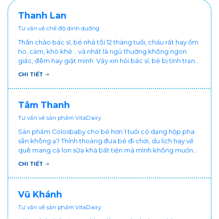
Thanh Lan
Tư vấn về chế độ dinh dưỡng
Thân chào bác sĩ, bé nhà tôi 12 tháng tuổi, cháu rất hay ốm
ho, cảm, khò khè... và nhất là ngủ thường không ngon
giấc, đêm hay giật mình. Vậy xin hỏi bác sĩ, bé bị tình trạng
vậy nên làm sao để con khỏe mạnh và ngủ ngon giấc hơn
CHI TIẾT
ạ? Thấy cháu vậy gia đình ai cũng xót, mẹ cũng cực vì
chăm cháu hay ốm ạ?. Cảm ơn bác sĩ.
Tâm Thanh
Tư vấn về sản phẩm VitaDairy
Sản phẩm Colosbaby cho bé hơn 1 tuổi có dạng hộp pha
sẵn không ạ? Thỉnh thoảng đưa bé đi chơi, du lịch hay về
quê mang cả lon sữa khá bất tiện mà mình không muốn
đổi cho bé dùng sữa tươi hộp khác sợ bé nạ sữa ảnh
CHI TIẾT
hưởng sức khỏe!
Vũ Khánh
Tư vấn về sản phẩm VitaDairy