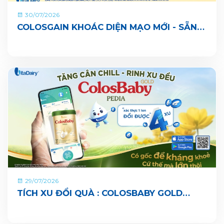
30/07/2026
COLOSGAIN KHOÁC DIỆN MẠO MỚI - SẴN
SÀNG CÙNG BÉ LỚN KHOẺ ĐỦ CÂN, VUI ĐI
NHÀ TRẺ
29/07/2026
TÍCH XU ĐỔI QUÀ : COLOSBABY GOLD
PEDIA ĐÃ CHÍNH THỨC CÓ MẶT TRÊN ỨNG
DỤNG VITADAIRY ĐỔI MUỖNG NHẬN QUÀ