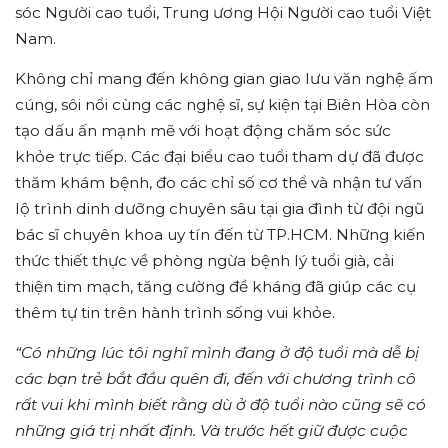
sóc Người cao tuổi, Trung ương Hội Người cao tuổi Việt
Nam.
Không chỉ mang đến không gian giao lưu văn nghệ ấm
cúng, sôi nổi cùng các nghệ sĩ, sự kiện tại Biên Hòa còn
tạo dấu ấn mạnh mẽ với hoạt động chăm sóc sức
khỏe trực tiếp. Các đại biểu cao tuổi tham dự đã được
thăm khám bệnh, đo các chỉ số cơ thể và nhận tư vấn
lộ trình dinh dưỡng chuyên sâu tại gia đình từ đội ngũ
bác sĩ chuyên khoa uy tín đến từ TP.HCM. Những kiến
thức thiết thực về phòng ngừa bệnh lý tuổi già, cải
thiện tim mạch, tăng cường đề kháng đã giúp các cụ
thêm tự tin trên hành trình sống vui khỏe.
“Có những lúc tôi nghĩ mình đang ở độ tuổi mà dễ bị
các bạn trẻ bắt đầu quên đi, đến với chương trình cô
rất vui khi mình biết rằng dù ở độ tuổi nào cũng sẽ có
những giá trị nhất định. Và trước hết giữ được cuộc