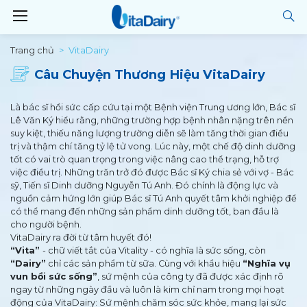
Trang chủ
VitaDairy
Câu Chuyện Thương Hiệu VitaDairy
Là bác sĩ hồi sức cấp cứu tại một Bệnh viện Trung ương lớn, Bác sĩ
Lê Văn Ký hiểu rằng, những trường hợp bệnh nhân nặng trên nền
suy kiệt, thiếu năng lượng trường diễn sẽ làm tăng thời gian điều
trị và thậm chí tăng tỷ lệ tử vong. Lúc này, một chế độ dinh dưỡng
tốt có vai trò quan trọng trong việc nâng cao thể trạng, hỗ trợ
việc điều trị. Những trăn trở đó được Bác sĩ Ký chia sẻ với vợ - Bác
sỹ, Tiến sĩ Dinh dưỡng Nguyễn Tú Anh. Đó chính là động lực và
nguồn cảm hứng lớn giúp Bác sĩ Tú Anh quyết tâm khởi nghiệp để
có thể mang đến những sản phẩm dinh dưỡng tốt, ban đầu là
cho người bệnh.
VitaDairy ra đời từ tâm huyết đó!
“Vita”
- chữ viết tắt của Vitality - có nghĩa là sức sống, còn
“Dairy”
chỉ các sản phẩm từ sữa. Cùng với khẩu hiệu
“Nghĩa vụ
vun bồi sức sống”
, sứ mệnh của công ty đã được xác định rõ
ngay từ những ngày đầu và luôn là kim chỉ nam trong mọi hoạt
động của VitaDairy: Sứ mệnh chăm sóc sức khỏe, mang lại sức