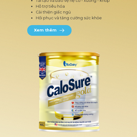
Tái tạo và bảo vệ hệ cơ - xương - khớp
Hỗ trợ tiêu hóa
Cải thiện giấc ngủ
Hồi phục và tăng cường sức khỏe
Xem thêm