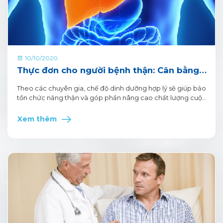
10/10/2020
Thực đơn cho người bệnh thận: Cân bằng
dinh dưỡng, cải thiện sức khỏe
Theo các chuyên gia, chế độ dinh dưỡng hợp lý sẽ giúp bảo
tồn chức năng thận và góp phần nâng cao chất lượng cuộc
sống của người bệnh thận. Vậy, người bệnh thận nên ăn
món gì, uống sữa gì, dùng thực phẩm như thế nào… để làm
Xem thêm
chậm tiến triển của bệnh, giữ gìn sức khỏe dài lâu?