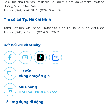
Lô G, Toà nhà The Zen Residence, Khu đô thị Gamuda Gardens, Phường
Hoàng Mai, Hà Nội, Việt Nam
Tel/Fax: (024) 3540 9193 -
(024) 3641 0079
Trụ sở tại Tp. Hồ Chí Minh
Tầng 5, 37 Tôn Đức Thắng, Phường Sài Gòn, Tp. Hồ Chí Minh, Việt Nam
Tel/Fax: (028) 39152 111 - (028) 36369658
Kết nối với VitaDairy
Tư vấn
cùng chuyên gia
Mua hàng
Hotline: 1900 633 559
Tải ứng dụng di động