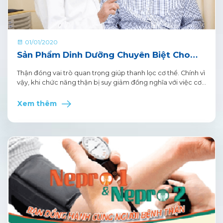
01/01/2020
Sản Phẩm Dinh Dưỡng Chuyên Biệt Cho
Người Bệnh Thận
Thận đóng vai trò quan trọng giúp thanh lọc cơ thể. Chính vì
vậy, khi chức năng thận bị suy giảm đồng nghĩa với việc cơ
thể phải đối mặt với nguy cơ nhiễm độc. Để ngăn cản hay
giảm tác động của bệnh, bệnh nhân thận cần có quá trình
Xem thêm
điều trị bệnh thật hiệu quả. Bệnh nhân thận không thể bỏ
qua Nepro – Sản phẩm dinh dưỡng chuyên biệt cho người
bệnh thận.