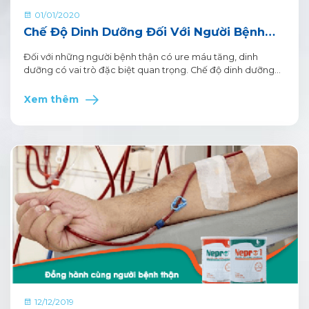
01/01/2020
Chế Độ Dinh Dưỡng Đối Với Người Bệnh
Thận Có Ure Máu Tăng
Đối với những người bệnh thận có ure máu tăng, dinh
dưỡng có vai trò đặc biệt quan trọng. Chế độ dinh dưỡng
hợp lý sẽ làm chậm sự phát triển của bệnh và nâng cao sức
khỏe cho bệnh nhân.
Xem thêm
12/12/2019