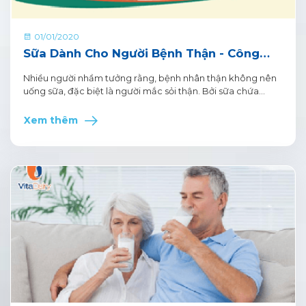
01/01/2020
Sữa Dành Cho Người Bệnh Thận - Công
Thức Sữa Chuyên Biệt
Nhiều người nhầm tưởng rằng, bệnh nhân thận không nên
uống sữa, đặc biệt là người mắc sỏi thận. Bởi sữa chứa
nhiều canxi, là yếu tố nguy hiểm nhất hình thành sỏi thận.
Nhưng thực chất, nếu chọn đúng loại sữa tốt cho bệnh
Xem thêm
nhân thận, sẽ giúp cải thiện tình hình bệnh đáng kể. Trong
bài viết dưới đây sẽ đưa ra phương pháp lựa chọn loại sữa
tốt cho người bệnh thận.