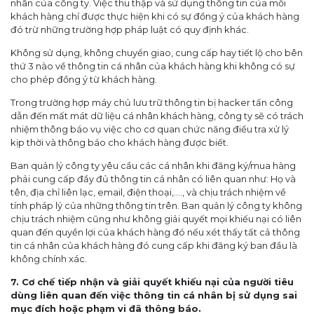
nhân của công ty. Việc thu thập và sử dụng thông tin của mỗi
khách hàng chỉ được thực hiện khi có sự đồng ý của khách hàng
đó trừ những trường hợp pháp luật có quy định khác.
Không sử dụng, không chuyển giao, cung cấp hay tiết lộ cho bên
thứ 3 nào về thông tin cá nhân của khách hàng khi không có sự
cho phép đồng ý từ khách hàng.
Trong trường hợp máy chủ lưu trữ thông tin bị hacker tấn công
dẫn đến mất mát dữ liệu cá nhân khách hàng, công ty sẽ có trách
nhiệm thông báo vụ việc cho cơ quan chức năng điều tra xử lý
kịp thời và thông báo cho khách hàng được biết.
Ban quản lý công ty yêu cầu các cá nhân khi đăng ký/mua hàng
phải cung cấp đầy đủ thông tin cá nhân có liên quan như: Họ và
tên, địa chỉ liên lạc, email, điện thoại,…., và chịu trách nhiệm về
tính pháp lý của những thông tin trên. Ban quản lý công ty không
chịu trách nhiệm cũng như không giải quyết mọi khiếu nại có liên
quan đến quyền lợi của khách hàng đó nếu xét thấy tất cả thông
tin cá nhân của khách hàng đó cung cấp khi đăng ký ban đầu là
không chính xác.
7. Cơ chế tiếp nhận và giải quyết khiếu nại của người tiêu
dùng liên quan đến việc thông tin cá nhân bị sử dụng sai
mục đích hoặc phạm vi đã thông báo.