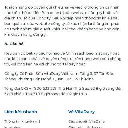
Khách hàng có quyền gửi khiếu nại về việc lộ thông tin cá nhân
cho bên thứ ba đến Ban quản trị của website công ty hoặc về
địa chỉ trụ sở của Công ty. Sau khi tiếp nhận thông tin khiếu nại,
ban quản trị của website công ty sẽ xác nhận lại thông tin, phải
có trách nhiệm giải quyết khiếu nại cho khách hàng và cho đến
khi khách hàng đồng ý.
8. Câu hỏi
Nếu bạn có bất kỳ câu hỏi nào về Chính sách bảo mật này hoặc
các khía cạnh khác về quyền riêng tư trên trang web của chúng
tôi, vui lòng liên hệ với chúng tôi tại đây hoặc
Công ty Cổ Phần Sữa VitaDairy Việt Nam, Tầng 5, 37 Tôn Đức
Thắng, Phường Bến Nghé, Quận 1,TP. Hồ Chí Minh.
Tổng đài CKSH: 1900 633 559, Thứ Hai -Thứ Sáu, từ 8 giờ sáng đến
5 giờ chiều. Thứ 7 từ 8 giờ sáng đến 12 giờ trưa
Liên kết nhanh
Về VitaDairy
Thông tin khuyến mãi
Câu chuyện VitaDairy
Mua hàng
Cam kết chất lượng