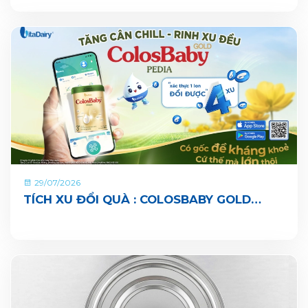
NHÀ TRẺ
29/07/2026
TÍCH XU ĐỔI QUÀ : COLOSBABY GOLD
PEDIA ĐÃ CHÍNH THỨC CÓ MẶT TRÊN ỨNG
DỤNG VITADAIRY ĐỔI MUỖNG NHẬN QUÀ
CHUNG TAY VUN BỒI HÀNH TINH XANH