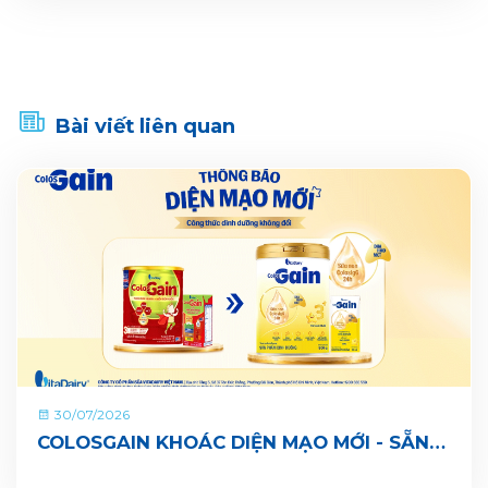
Bài viết liên quan
30/07/2026
COLOSGAIN KHOÁC DIỆN MẠO MỚI - SẴN
SÀNG CÙNG BÉ LỚN KHOẺ ĐỦ CÂN, VUI ĐI