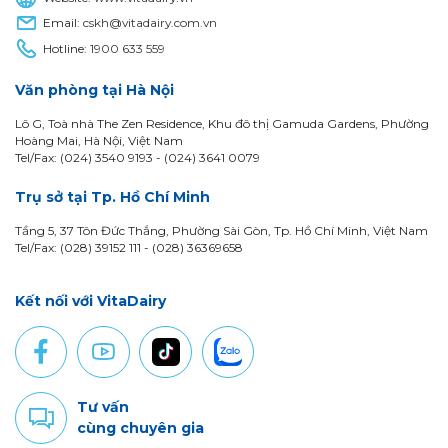
Email:
cskh@vitadairy.com.vn
Hotline:
1900 633 559
Văn phòng tại Hà Nội
Lô G, Toà nhà The Zen Residence, Khu đô thị Gamuda Gardens, Phường
Hoàng Mai, Hà Nội, Việt Nam
Tel/Fax: (024) 3540 9193 -
(024) 3641 0079
Trụ sở tại Tp. Hồ Chí Minh
Tầng 5, 37 Tôn Đức Thắng, Phường Sài Gòn, Tp. Hồ Chí Minh, Việt Nam
Tel/Fax: (028) 39152 111 - (028) 36369658
Kết nối với VitaDairy
Tư vấn
cùng chuyên gia