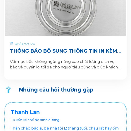
06/07/2026
THÔNG BÁO BỔ SUNG THÔNG TIN IN KÈM
QR CODE DƯỚI ĐÁY LON VÀ HỘP SẢN
Với mục tiêu không ngừng nâng cao chất lượng dịch vụ,
PHẨM
bảo vệ quyền lời tối đa cho người tiêu dùng và giúp khách
hàng xác thực sản phẩm. VitaDairy xin thông báo bổ sung
nội dung in dưới đáy lon và hộp sản phẩm chi tiết như sau:
Những câu hỏi thường gặp
Thanh Lan
Tư vấn về chế độ dinh dưỡng
Thân chào bác sĩ, bé nhà tôi 12 tháng tuổi, cháu rất hay ốm