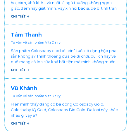
ho, cảm, khò khè... và nhất là ngủ thường không ngon
giấc, đêm hay giật mình. Vậy xin hỏi bác sĩ, bé bị tình trạng
vậy nên làm sao để con khỏe mạnh và ngủ ngon giấc hơn
CHI TIẾT
ạ? Thấy cháu vậy gia đình ai cũng xót, mẹ cũng cực vì
chăm cháu hay ốm ạ?. Cảm ơn bác sĩ.
Tâm Thanh
Tư vấn về sản phẩm VitaDairy
Sản phẩm Colosbaby cho bé hơn 1 tuổi có dạng hộp pha
sẵn không ạ? Thỉnh thoảng đưa bé đi chơi, du lịch hay về
quê mang cả lon sữa khá bất tiện mà mình không muốn
đổi cho bé dùng sữa tươi hộp khác sợ bé nạ sữa ảnh
CHI TIẾT
hưởng sức khỏe!
Vũ Khánh
Tư vấn về sản phẩm VitaDairy
Hiện mình thấy đang có ba dòng Colosbaby Gold,
Colosbaby IQ Gold, Colosbaby Bio Gold. Ba loại này khác
nhau gì vậy ạ?
CHI TIẾT