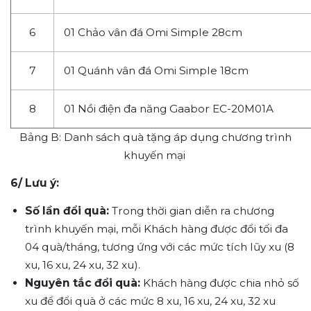
6
01
Chảo
vân
đá
Omi Simple
28cm
7
01
Quánh
vân
đá
Omi Simple
18cm
8
01
Nồi
điện
đa
năng
Gaabor
EC-20M01A
Bảng
B
:
Danh sách quà tặng
áp dụng chương trình
khuyến mại
6/ Lưu ý:
Số lần đổi quà:
Trong thời gian diễn ra chương
trình khuyến mại, mỗi Khách hàng được đổi tối đa
04 quà/tháng, tương ứng với các mức tích lũy xu (8
xu, 16 xu, 24 xu, 32 xu).
Nguyên tắc đổi quà:
Khách hàng được chia nhỏ số
xu để đổi quà ở các mức 8 xu, 16 xu, 24 xu, 32 xu