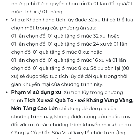
nhưng chỉ được quyền chọn tối đa 01 lần đổi quà/01
mức tích xu/ 01 tháng.
Ví dụ: Khách hàng tích lũy được 32 xu thì có thể lựa
chọn một trong các phương án sau:
01 lần chọn đổi 01 quà tặng ở mức 32 xu; hoặc
01 lần chọn đổi 01 quà tặng ở mức 24 xu và 01 lần
chọn đổi 01 quà tặng ở mức 8 xu; hoặc
01 lần chọn đổi 01 quà tặng ở mức 16 xu và 01 lần
chọn đổi 01 quà tặng ở mức 8 xu. Số xu còn lại (08
xu) sẽ được tiếp tục tích lũy để đổi quà trong thời
gian khuyến mại của chương trình này.
Phạm vi sử dụng xu
: Xu tích lũy trong chương
trình
Tích Xu Đổi Quà To - Đề Kháng Vững Vàng,
Nền Tảng Cao Lớn
chỉ dùng để đổi quà của
chương trình này, không được cộng dồn hoặc quy
đổi với xu từ các chương trình khuyến mại khác do
Công ty Cổ phần Sữa VitaDairy tổ chức trên Ứng