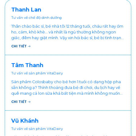
Thanh Lan
Tư vấn về chế độ dinh dưỡng
Thân chào bác sĩ, bé nhà tôi 12 tháng tuổi, cháu rất hay ốm
ho, cảm, khò khè... và nhất là ngủ thường không ngon
giấc, đêm hay giật mình. Vậy xin hỏi bác sĩ, bé bị tình trạng
vậy nên làm sao để con khỏe mạnh và ngủ ngon giấc hơn
CHI TIẾT
ạ? Thấy cháu vậy gia đình ai cũng xót, mẹ cũng cực vì
chăm cháu hay ốm ạ?. Cảm ơn bác sĩ.
Tâm Thanh
Tư vấn về sản phẩm VitaDairy
Sản phẩm Colosbaby cho bé hơn 1 tuổi có dạng hộp pha
sẵn không ạ? Thỉnh thoảng đưa bé đi chơi, du lịch hay về
quê mang cả lon sữa khá bất tiện mà mình không muốn
đổi cho bé dùng sữa tươi hộp khác sợ bé nạ sữa ảnh
CHI TIẾT
hưởng sức khỏe!
Vũ Khánh
Tư vấn về sản phẩm VitaDairy