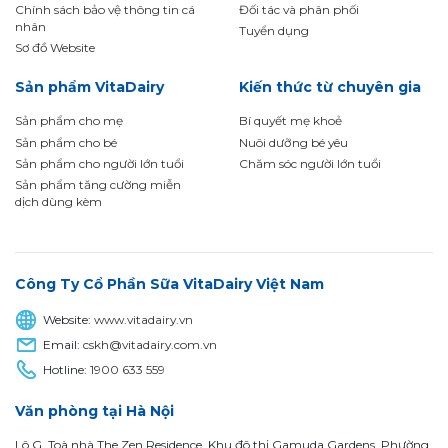
Chính sách bảo vệ thông tin cá
Đối tác và phân phối
nhân
Tuyển dụng
Sơ đồ Website
Sản phẩm VitaDairy
Kiến thức từ chuyên gia
Sản phẩm cho mẹ
Bí quyết mẹ khoẻ
Sản phẩm cho bé
Nuôi dưỡng bé yêu
Sản phẩm cho người lớn tuổi
Chăm sóc người lớn tuổi
Sản phẩm tăng cường miễn
dịch dùng kèm
Công Ty Cổ Phần Sữa VitaDairy Việt Nam
Website:
www.vitadairy.vn
Email:
cskh@vitadairy.com.vn
Hotline:
1900 633 559
Văn phòng tại Hà Nội
Lô G, Toà nhà The Zen Residence, Khu đô thị Gamuda Gardens, Phường