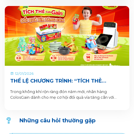
12/01/2026
THỂ LỆ CHƯƠNG TRÌNH: “TÍCH THẺ
COLOSGAIN, ĐỔI QUÀ VÍA TĂNG CÂN”
Trong không khí rộn ràng đón năm mới, nhãn hàng
ColosGain dành cho mẹ cơ hội đổi quà vía tăng cân với
những phần quà hấp dẫn. Số lượng quà tặng có hạn, tham
gia ngay mẹ nhé. Chi tiết chương trình như sau:
Những câu hỏi thường gặp