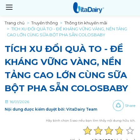
Trang chủ
Truyền thông
Thông tin khuyến mãi
TÍCH XU ĐỔI QUÀ TO - ĐỀ KHÁNG VỮNG VÀNG, NỀN TẢNG
CAO LỚN CÙNG SỮA BỘT PHA SẴN COLOSBABY
TÍCH XU ĐỔI QUÀ TO - ĐỀ
KHÁNG VỮNG VÀNG, NỀN
TẢNG CAO LỚN CÙNG SỮA
BỘT PHA SẴN COLOSBABY
16/01/2026
Share
Nội dung được kiểm duyệt bởi: VitaDairy Team
Hãy bình chọn 5 sao nếu bạn tìm thấy nội dung hữu ích.