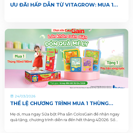
ƯU ĐÃI HẤP DẪN TỪ VITAGROW: MUA 1
THÙNG TẶNG 1 QUÀ
24/03/2026
THỂ LỆ CHƯƠNG TRÌNH MUA 1 THÙNG
TẶNG 1 QUÀ TỪ COLOSGAIN
Mẹ ơi, mua ngay Sữa bột Pha sẵn ColosGain để nhận ngay
quà tặng, chương trình diễn ra đến hết tháng 4/2026. Số
lượng quà tặng có hạn nên mẹ mua ngay để nhận quà liền
tay nhé!