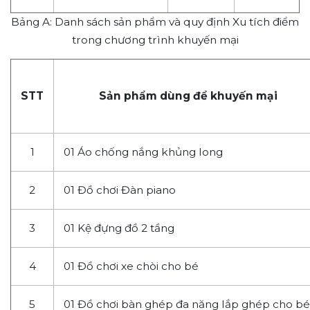
Bảng A: Danh sách sản phẩm và quy định Xu tích điểm
trong chương trình khuyến mại
STT
Sản phẩm dùng để khuyến mại
1
01
Áo
chống
nắng
khủng
long
2
01
Đồ
chơi
Đàn
piano
3
01
Kệ
đựng
đồ
2
tầng
4
01
Đồ
chơi
xe
chòi
cho
bé
5
01
Đồ
chơi
bàn
ghép
đa
năng
lắp
ghép
cho
bé