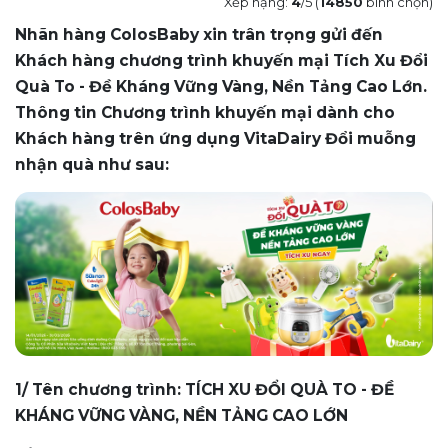
Xếp hạng:
4
/5 (
14850
bình chọn)
Nhãn hàng ColosBaby xin trân trọng gửi đến
Khách hàng chương trình khuyến mại Tích Xu Đổi
Quà To - Đề Kháng Vững Vàng, Nền Tảng Cao Lớn.
Thông tin Chương trình khuyến mại dành cho
Khách hàng trên ứng dụng VitaDairy Đổi muỗng
nhận quà như sau:
1/ Tên chương trình:
TÍCH XU ĐỔI QUÀ TO - ĐỀ
KHÁNG VỮNG VÀNG, NỀN TẢNG CAO LỚN