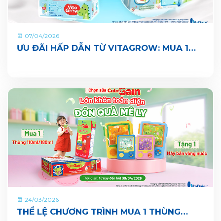
07/04/2026
ƯU ĐÃI HẤP DẪN TỪ VITAGROW: MUA 1
THÙNG TẶNG 1 QUÀ
24/03/2026
THỂ LỆ CHƯƠNG TRÌNH MUA 1 THÙNG