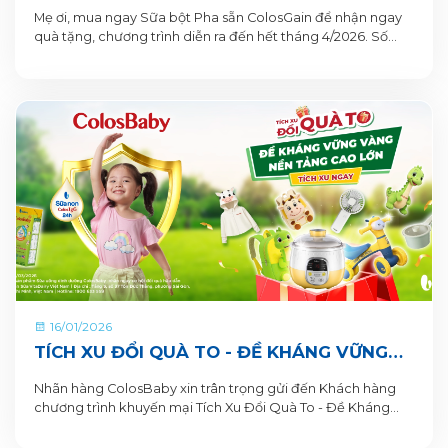
TẶNG 1 QUÀ TỪ COLOSGAIN
Mẹ ơi, mua ngay Sữa bột Pha sẵn ColosGain để nhận ngay
quà tặng, chương trình diễn ra đến hết tháng 4/2026. Số
lượng quà tặng có hạn nên mẹ mua ngay để nhận quà liền
tay nhé!
16/01/2026
TÍCH XU ĐỔI QUÀ TO - ĐỀ KHÁNG VỮNG
VÀNG, NỀN TẢNG CAO LỚN CÙNG SỮA BỘT
Nhãn hàng ColosBaby xin trân trọng gửi đến Khách hàng
PHA SẴN COLOSBABY
chương trình khuyến mại Tích Xu Đổi Quà To - Đề Kháng
Vững Vàng, Nền Tảng Cao Lớn. Thông tin Chương trình
khuyến mại dành cho Khách hàng trên ứng dụng VitaDairy