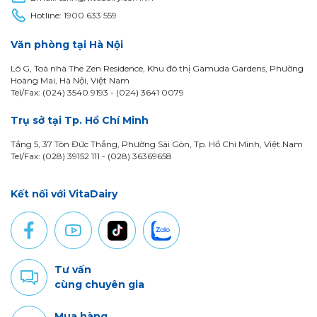
Hotline:
1900 633 559
Văn phòng tại Hà Nội
Lô G, Toà nhà The Zen Residence, Khu đô thị Gamuda Gardens, Phường
Hoàng Mai, Hà Nội, Việt Nam
Tel/Fax: (024) 3540 9193 -
(024) 3641 0079
Trụ sở tại Tp. Hồ Chí Minh
Tầng 5, 37 Tôn Đức Thắng, Phường Sài Gòn, Tp. Hồ Chí Minh, Việt Nam
Tel/Fax: (028) 39152 111 - (028) 36369658
Kết nối với VitaDairy
Tư vấn
cùng chuyên gia
Mua hàng