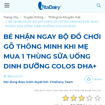
Trang chủ
Truyền thông
Thông tin khuyến mãi
BÉ NHẬN NGAY BỘ ĐỒ CHƠI GỖ THÔNG MINH KHI MẸ MUA 1
THÙNG SỮA UỐNG DINH DƯỠNG COLOS DHA+
BÉ NHẬN NGAY BỘ ĐỒ CHƠI
GỖ THÔNG MINH KHI MẸ
MUA 1 THÙNG SỮA UỐNG
DINH DƯỠNG COLOS DHA+
18/04/2023
Share
Nội dung được kiểm duyệt bởi: VitaDairy Team
Hãy bình chọn 5 sao nếu bạn tìm thấy nội dung hữu ích.