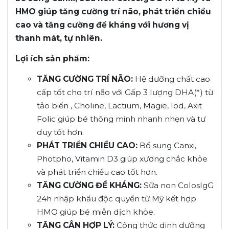
HMO giúp tăng cường trí não, phát triển chiều
cao và tăng cường đề kháng với hương vị
thanh mát, tự nhiên.
Lợi ích sản phẩm:
TĂNG CƯỜNG TRÍ NÃO:
Hệ dưỡng chất cao
cấp tốt cho trí não với Gấp 3 lượng DHA(*) từ
tảo biển , Choline, Lactium, Magie, Iod, Axit
Folic giúp bé thông minh nhanh nhẹn và tư
duy tốt hơn.
PHÁT TRIỂN CHIỀU CAO:
Bổ sung Canxi,
Photpho, Vitamin D3 giúp xương chắc khỏe
và phát triển chiều cao tốt hơn.
TĂNG CƯỜNG ĐỀ KHÁNG:
Sữa non ColosIgG
24h nhập khẩu độc quyền từ Mỹ kết hợp
HMO giúp bé miễn dịch khỏe.
TĂNG CÂN HỢP LÝ:
Công thức dinh dưỡng