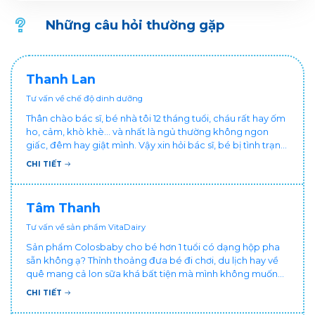
Đổi muỗng nhận quà như sau:
Những câu hỏi thường gặp
Thanh Lan
Tư vấn về chế độ dinh dưỡng
Thân chào bác sĩ, bé nhà tôi 12 tháng tuổi, cháu rất hay ốm
ho, cảm, khò khè... và nhất là ngủ thường không ngon
giấc, đêm hay giật mình. Vậy xin hỏi bác sĩ, bé bị tình trạng
vậy nên làm sao để con khỏe mạnh và ngủ ngon giấc hơn
CHI TIẾT
ạ? Thấy cháu vậy gia đình ai cũng xót, mẹ cũng cực vì
chăm cháu hay ốm ạ?. Cảm ơn bác sĩ.
Tâm Thanh
Tư vấn về sản phẩm VitaDairy
Sản phẩm Colosbaby cho bé hơn 1 tuổi có dạng hộp pha
sẵn không ạ? Thỉnh thoảng đưa bé đi chơi, du lịch hay về
quê mang cả lon sữa khá bất tiện mà mình không muốn
đổi cho bé dùng sữa tươi hộp khác sợ bé nạ sữa ảnh
CHI TIẾT
hưởng sức khỏe!