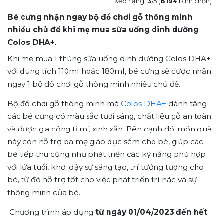
Xếp hạng:
3
/5 (
8194
bình chọn)
Bé cưng nhận ngay bộ đồ chơi gỗ thông minh
nhiều chủ đề khi mẹ mua sữa uống dinh dưỡng
Colos DHA+.
Khi mẹ mua 1 thùng sữa uống dinh dưỡng Colos DHA+
với dung tích 110ml hoặc 180ml, bé cưng sẽ được nhận
ngay 1 bộ đồ chơi gỗ thông minh nhiều chủ đề.
Bộ đồ chơi gỗ thông minh mà
Colos DHA+
dành tặng
các bé cưng có màu sắc tươi sáng, chất liệu gỗ an toàn
và được gia công tỉ mỉ, xinh xắn. Bên cạnh đó, món quà
này còn hỗ trợ ba mẹ giáo dục sớm cho bé, giúp các
bé tiếp thu cũng như phát triển các kỹ năng phù hợp
với lứa tuổi, khơi dậy sự sáng tạo, trí tưởng tượng cho
bé, từ đó hỗ trợ tốt cho việc phát triển trí não và sự
thông minh của bé.
Chương trình áp dụng
từ ngày 01/04/2023 đến hết