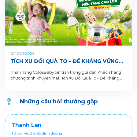
16/01/2026
TÍCH XU ĐỔI QUÀ TO - ĐỀ KHÁNG VỮNG
VÀNG, NỀN TẢNG CAO LỚN CÙNG SỮA BỘT
Nhãn hàng ColosBaby xin trân trọng gửi đến Khách hàng
PHA SẴN COLOSBABY
chương trình khuyến mại Tích Xu Đổi Quà To - Đề Kháng
Vững Vàng, Nền Tảng Cao Lớn. Thông tin Chương trình
khuyến mại dành cho Khách hàng trên ứng dụng VitaDairy
Đổi muỗng nhận quà như sau:
Những câu hỏi thường gặp
Thanh Lan
Tư vấn về chế độ dinh dưỡng