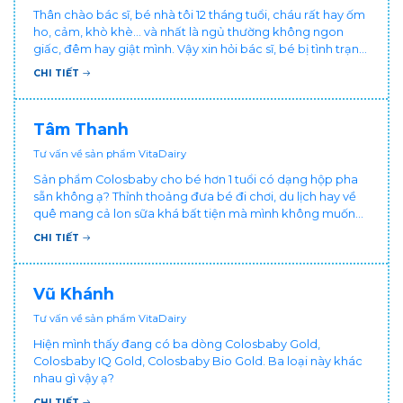
Thân chào bác sĩ, bé nhà tôi 12 tháng tuổi, cháu rất hay ốm
ho, cảm, khò khè... và nhất là ngủ thường không ngon
giấc, đêm hay giật mình. Vậy xin hỏi bác sĩ, bé bị tình trạng
vậy nên làm sao để con khỏe mạnh và ngủ ngon giấc hơn
CHI TIẾT
ạ? Thấy cháu vậy gia đình ai cũng xót, mẹ cũng cực vì
chăm cháu hay ốm ạ?. Cảm ơn bác sĩ.
Tâm Thanh
Tư vấn về sản phẩm VitaDairy
Sản phẩm Colosbaby cho bé hơn 1 tuổi có dạng hộp pha
sẵn không ạ? Thỉnh thoảng đưa bé đi chơi, du lịch hay về
quê mang cả lon sữa khá bất tiện mà mình không muốn
đổi cho bé dùng sữa tươi hộp khác sợ bé nạ sữa ảnh
CHI TIẾT
hưởng sức khỏe!
Vũ Khánh
Tư vấn về sản phẩm VitaDairy
Hiện mình thấy đang có ba dòng Colosbaby Gold,
Colosbaby IQ Gold, Colosbaby Bio Gold. Ba loại này khác
nhau gì vậy ạ?
CHI TIẾT