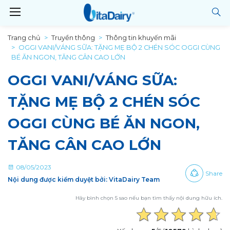
Trang chủ
Truyền thông
Thông tin khuyến mãi
OGGI VANI/VÁNG SỮA: TẶNG MẸ BỘ 2 CHÉN SÓC OGGI CÙNG
BÉ ĂN NGON, TĂNG CÂN CAO LỚN
OGGI VANI/VÁNG SỮA:
TẶNG MẸ BỘ 2 CHÉN SÓC
OGGI CÙNG BÉ ĂN NGON,
TĂNG CÂN CAO LỚN
08/05/2023
Share
Nội dung được kiểm duyệt bởi: VitaDairy Team
Hãy bình chọn 5 sao nếu bạn tìm thấy nội dung hữu ích.