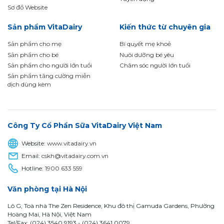
Sơ đồ Website
Sản phẩm VitaDairy
Kiến thức từ chuyên gia
Sản phẩm cho mẹ
Bí quyết mẹ khoẻ
Sản phẩm cho bé
Nuôi dưỡng bé yêu
Sản phẩm cho người lớn tuổi
Chăm sóc người lớn tuổi
Sản phẩm tăng cường miễn
dịch dùng kèm
Công Ty Cổ Phần Sữa VitaDairy Việt Nam
Website:
www.vitadairy.vn
Email:
cskh@vitadairy.com.vn
Hotline:
1900 633 559
Văn phòng tại Hà Nội
Lô G, Toà nhà The Zen Residence, Khu đô thị Gamuda Gardens, Phường
Hoàng Mai, Hà Nội, Việt Nam
Tel/Fax: (024) 3540 9193 -
(024) 3641 0079