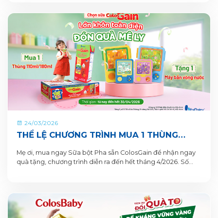
24/03/2026
THỂ LỆ CHƯƠNG TRÌNH MUA 1 THÙNG
TẶNG 1 QUÀ TỪ COLOSGAIN
Mẹ ơi, mua ngay Sữa bột Pha sẵn ColosGain để nhận ngay
quà tặng, chương trình diễn ra đến hết tháng 4/2026. Số
lượng quà tặng có hạn nên mẹ mua ngay để nhận quà liền
tay nhé!