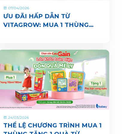
07/04/2026
ƯU ĐÃI HẤP DẪN TỪ
VITAGROW: MUA 1 THÙNG
TẶNG 1 QUÀ
24/03/2026
THỂ LỆ CHƯƠNG TRÌNH MUA 1
THÙNG TẶNG 1 QUÀ TỪ