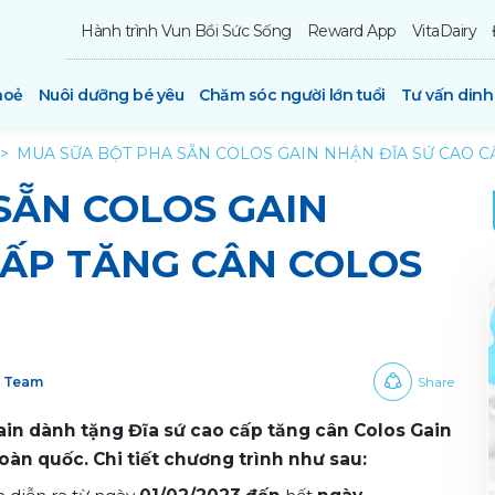
Hành trình Vun Bồi Sức Sống
Reward App
VitaDairy
hoẻ
Nuôi dưỡng bé yêu
Chăm sóc người lớn tuổi
Tư vấn din
MUA SỮA BỘT PHA SẴN COLOS GAIN NHẬN ĐĨA SỨ CAO C
SẴN COLOS GAIN
CẤP TĂNG CÂN COLOS
y Team
Share
in dành tặng Đĩa sứ cao cấp tăng cân Colos Gain
oàn quốc. Chi tiết chương trình như sau: