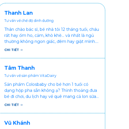
Thanh Lan
Tư vấn về chế độ dinh dưỡng
Thân chào bác sĩ, bé nhà tôi 12 tháng tuổi, cháu
rất hay ốm ho, cảm, khò khè... và nhất là ngủ
thường không ngon giấc, đêm hay giật mình.
Vậy xin hỏi bác sĩ, bé bị tình trạng vậy nên làm
CHI TIẾT
sao để con khỏe mạnh và ngủ ngon giấc hơn
ạ? Thấy cháu vậy gia đình ai cũng xót, mẹ cũng
cực vì chăm cháu hay ốm ạ?. Cảm ơn bác sĩ.
Tâm Thanh
Tư vấn về sản phẩm VitaDairy
Sản phẩm Colosbaby cho bé hơn 1 tuổi có
dạng hộp pha sẵn không ạ? Thỉnh thoảng đưa
bé đi chơi, du lịch hay về quê mang cả lon sữa
khá bất tiện mà mình không muốn đổi cho bé
CHI TIẾT
dùng sữa tươi hộp khác sợ bé nạ sữa ảnh
hưởng sức khỏe!
Vũ Khánh