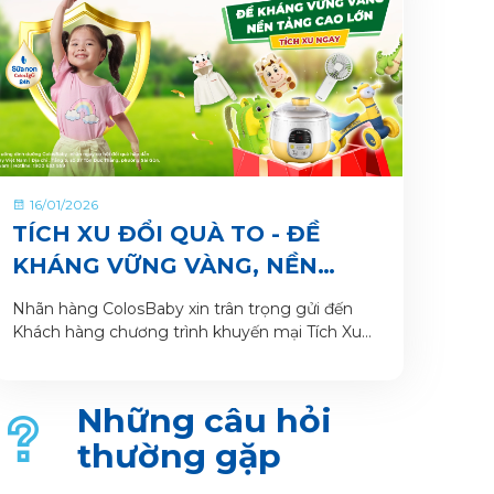
16/01/2026
TÍCH XU ĐỔI QUÀ TO - ĐỀ
KHÁNG VỮNG VÀNG, NỀN
TẢNG CAO LỚN CÙNG SỮA
Nhãn hàng ColosBaby xin trân trọng gửi đến
BỘT PHA SẴN COLOSBABY
Khách hàng chương trình khuyến mại Tích Xu
Đổi Quà To - Đề Kháng Vững Vàng, Nền Tảng
Cao Lớn. Thông tin Chương trình khuyến mại
dành cho Khách hàng trên ứng dụng VitaDairy
Những câu hỏi
Đổi muỗng nhận quà như sau:
thường gặp