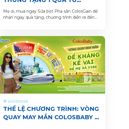
COLOSGAIN
Mẹ ơi, mua ngay Sữa bột Pha sẵn ColosGain để
nhận ngay quà tặng, chương trình diễn ra đến
hết tháng 4/2026. Số lượng quà tặng có hạn
nên mẹ mua ngay để nhận quà liền tay nhé!
24/03/2026
THỂ LỆ CHƯƠNG TRÌNH: VÒNG
QUAY MAY MẮN COLOSBABY –
ĐỀ KHÁNG KỀ VAI, ĐỂ MẸ XẢ