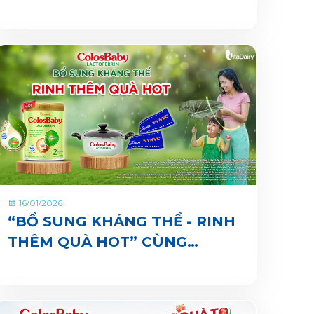
ĐỀ KHÁNG KỀ VAI, ĐỂ MẸ XẢ
VIBE
16/01/2026
“BỔ SUNG KHÁNG THỂ - RINH
THÊM QUÀ HOT” CÙNG
COLOSBABY LACTOFERRIN