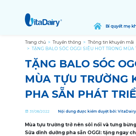
Bí quyết mẹ k
Trang chủ
Truyền thông
Thông tin khuyến mãi
TẶNG BALO SÓC OGGI SIÊU HOT TRONG MÙA 
TẶNG BALO SÓC OG
MÙA TỰU TRƯỜNG K
PHA SẴN PHÁT TRI
31/08/2022
Nội dung được kiểm duyệt bởi: VitaDair
Mùa tựu trường trở nên sôi nổi và tưng bừn
Sữa dinh dưỡng pha sẵn OGGI: tặng ngay c