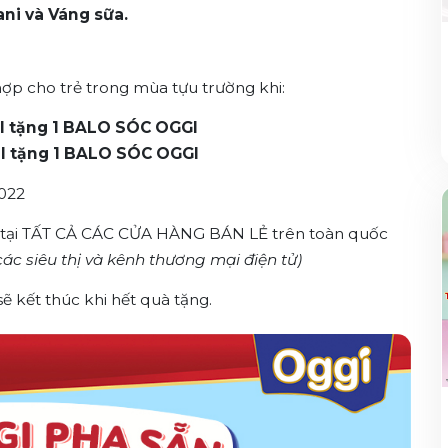
ni và Váng sữa.
p cho trẻ trong mùa tựu trường khi:
l tặng 1 BALO SÓC OGGI
l tặng 1 BALO SÓC OGGI
2022
 tại TẤT CẢ CÁC CỬA HÀNG BÁN LẺ trên toàn quốc
ác siêu thị và kênh thương mại điện tử)
ẽ kết thúc khi hết quà tặng.