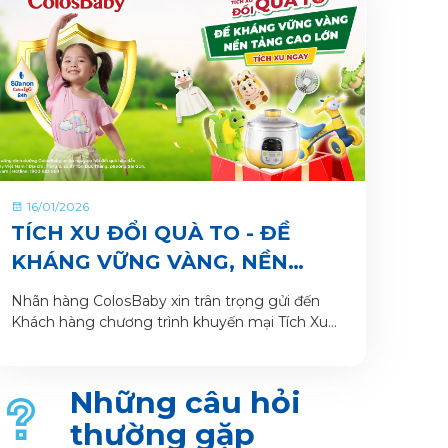
16/01/2026
TÍCH XU ĐỔI QUÀ TO - ĐỀ
KHÁNG VỮNG VÀNG, NỀN
TẢNG CAO LỚN CÙNG SỮA
Nhãn hàng ColosBaby xin trân trọng gửi đến
BỘT PHA SẴN COLOSBABY
Khách hàng chương trình khuyến mại Tích Xu
Đổi Quà To - Đề Kháng Vững Vàng, Nền Tảng
Cao Lớn. Thông tin Chương trình khuyến mại
dành cho Khách hàng trên ứng dụng VitaDairy
Những câu hỏi
Đổi muỗng nhận quà như sau:
thường gặp