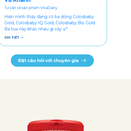
Tư vấn về sản phẩm VitaDairy
Hiện mình thấy đang có ba dòng Colosbaby
Gold, Colosbaby IQ Gold, Colosbaby Bio Gold.
Ba loại này khác nhau gì vậy ạ?
CHI TIẾT
Đặt câu hỏi với chuyên gia