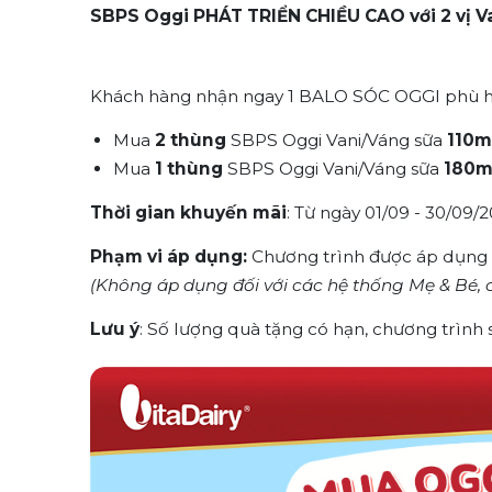
SBPS Oggi PHÁT TRIỂN CHIỀU CAO với 2 vị Va
Khách hàng nhận ngay 1 BALO SÓC OGGI phù hợ
Mua
2 thùng
SBPS Oggi Vani/Váng sữa
110m
Mua
1 thùng
SBPS Oggi Vani/Váng sữa
180m
Thời gian khuyến mãi
: Từ ngày 01/09 - 30/09/
Phạm vi áp dụng:
Chương trình được áp dụng
(Không áp dụng đối với các hệ thống Mẹ & Bé, c
Lưu ý
: Số lượng quà tặng có hạn, chương trình s