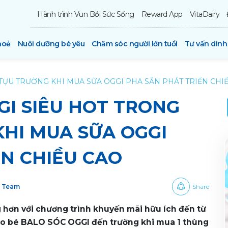
Hành trình Vun Bồi Sức Sống
Reward App
VitaDairy
hoẻ
Nuôi dưỡng bé yêu
Chăm sóc người lớn tuổi
Tư vấn din
TỰU TRƯỜNG KHI MUA SỮA OGGI PHA SẴN PHÁT TRIỂN CHI
GI SIÊU HOT TRONG
HI MUA SỮA OGGI
ỂN CHIỀU CAO
y Team
Share
g hơn với chương trình khuyến mãi hữu ích đến từ
ho bé BALO SÓC OGGI đến trường khi mua 1 thùng