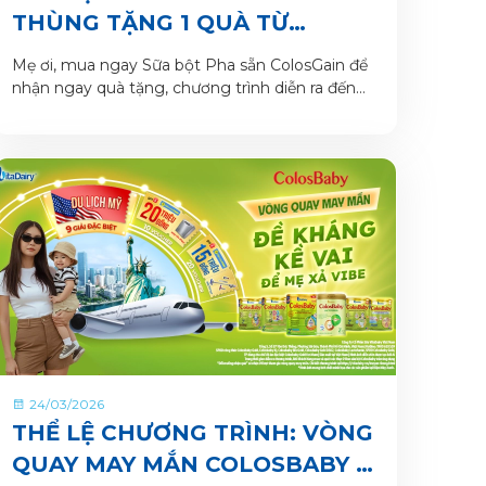
THÙNG TẶNG 1 QUÀ TỪ
COLOSGAIN
Mẹ ơi, mua ngay Sữa bột Pha sẵn ColosGain để
nhận ngay quà tặng, chương trình diễn ra đến
hết tháng 4/2026. Số lượng quà tặng có hạn
nên mẹ mua ngay để nhận quà liền tay nhé!
24/03/2026
THỂ LỆ CHƯƠNG TRÌNH: VÒNG
QUAY MAY MẮN COLOSBABY –