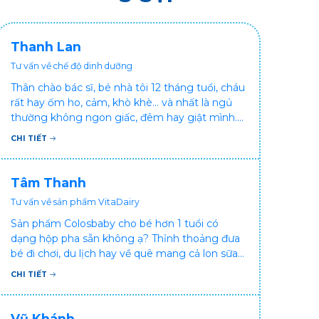
Thanh Lan
Tư vấn về chế độ dinh dưỡng
Thân chào bác sĩ, bé nhà tôi 12 tháng tuổi, cháu
rất hay ốm ho, cảm, khò khè... và nhất là ngủ
thường không ngon giấc, đêm hay giật mình.
Vậy xin hỏi bác sĩ, bé bị tình trạng vậy nên làm
CHI TIẾT
sao để con khỏe mạnh và ngủ ngon giấc hơn
ạ? Thấy cháu vậy gia đình ai cũng xót, mẹ cũng
cực vì chăm cháu hay ốm ạ?. Cảm ơn bác sĩ.
Tâm Thanh
Tư vấn về sản phẩm VitaDairy
Sản phẩm Colosbaby cho bé hơn 1 tuổi có
dạng hộp pha sẵn không ạ? Thỉnh thoảng đưa
bé đi chơi, du lịch hay về quê mang cả lon sữa
khá bất tiện mà mình không muốn đổi cho bé
CHI TIẾT
dùng sữa tươi hộp khác sợ bé nạ sữa ảnh
hưởng sức khỏe!
Vũ Khánh