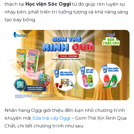
thách tại
Học viện Sóc Oggi
từ đó giúp rèn luyện sự
nhạy bén, phát triển trí tưởng tượng và khả năng sáng
tạo bay bổng.
Nhãn
hàng
Oggi
giới
thiệu
đến
bạn
nhỏ
chương
trình
khuyến
mãi
Sữa
trái
cây
Oggi
–
Gom
Thẻ
Xịn
Rinh
Qùa
Chất
, chi
tiết
chương
trình
như
sau
: