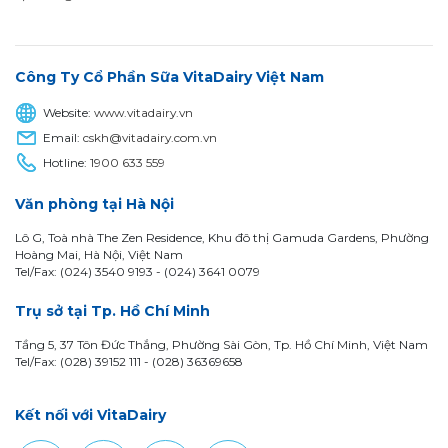
Công Ty Cổ Phần Sữa VitaDairy Việt Nam
Website:
www.vitadairy.vn
Email:
cskh@vitadairy.com.vn
Hotline:
1900 633 559
Văn phòng tại Hà Nội
Lô G, Toà nhà The Zen Residence, Khu đô thị Gamuda Gardens, Phường
Hoàng Mai, Hà Nội, Việt Nam
Tel/Fax: (024) 3540 9193 -
(024) 3641 0079
Trụ sở tại Tp. Hồ Chí Minh
Tầng 5, 37 Tôn Đức Thắng, Phường Sài Gòn, Tp. Hồ Chí Minh, Việt Nam
Tel/Fax: (028) 39152 111 - (028) 36369658
Kết nối với VitaDairy