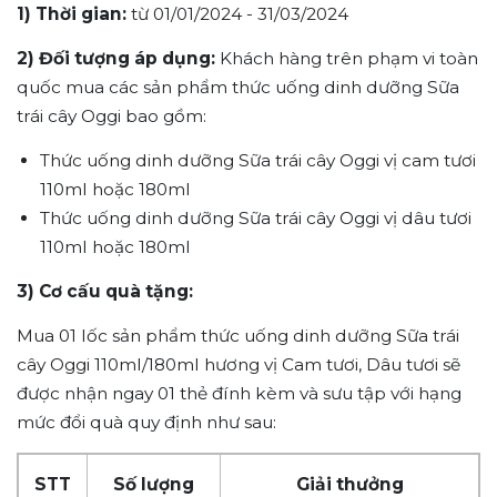
1) Thời gian:
từ 01/01/2024 - 31/03/2024
2) Đối tượng áp dụng:
Khách
hàng
trên
phạm
vi
toàn
quốc
mua
các
sản
phẩm
thức
uống
dinh
dưỡng
Sữa
trái
cây
Oggi bao
gồm
:
Thức uống dinh dưỡng Sữa trái cây Oggi vị cam tươi
110ml hoặc 180ml
Thức uống dinh dưỡng Sữa trái cây Oggi vị dâu tươi
110ml hoặc 180ml
3) Cơ cấu quà tặng:
M
ua
01
lốc
sản
phẩm
thức
uống
dinh
dưỡng
Sữa
trái
cây
Oggi 110ml/180ml
hương
vị
Cam
tươi
,
Dâu
tươi
sẽ
được
nhận
ngay
01
thẻ
đính
kèm
và
sưu
tập
với
hạng
mức
đổi
quà
quy
đ
ịnh
như
sau
:
STT
Số lượng
Giải thưởng