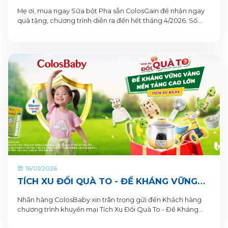
TẶNG 1 QUÀ TỪ COLOSGAIN
Mẹ ơi, mua ngay Sữa bột Pha sẵn ColosGain để nhận ngay
quà tặng, chương trình diễn ra đến hết tháng 4/2026. Số
lượng quà tặng có hạn nên mẹ mua ngay để nhận quà liền
tay nhé!
16/01/2026
TÍCH XU ĐỔI QUÀ TO - ĐỀ KHÁNG VỮNG
VÀNG, NỀN TẢNG CAO LỚN CÙNG SỮA BỘT
Nhãn hàng ColosBaby xin trân trọng gửi đến Khách hàng
PHA SẴN COLOSBABY
chương trình khuyến mại Tích Xu Đổi Quà To - Đề Kháng
Vững Vàng, Nền Tảng Cao Lớn. Thông tin Chương trình