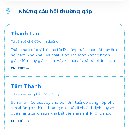
khuyến mại dành cho Khách hàng trên ứng dụng VitaDairy
Đổi muỗng nhận quà như sau:
Những câu hỏi thường gặp
Thanh Lan
Tư vấn về chế độ dinh dưỡng
Thân chào bác sĩ, bé nhà tôi 12 tháng tuổi, cháu rất hay ốm
ho, cảm, khò khè... và nhất là ngủ thường không ngon
giấc, đêm hay giật mình. Vậy xin hỏi bác sĩ, bé bị tình trạng
vậy nên làm sao để con khỏe mạnh và ngủ ngon giấc hơn
CHI TIẾT
ạ? Thấy cháu vậy gia đình ai cũng xót, mẹ cũng cực vì
chăm cháu hay ốm ạ?. Cảm ơn bác sĩ.
Tâm Thanh
Tư vấn về sản phẩm VitaDairy
Sản phẩm Colosbaby cho bé hơn 1 tuổi có dạng hộp pha
sẵn không ạ? Thỉnh thoảng đưa bé đi chơi, du lịch hay về
quê mang cả lon sữa khá bất tiện mà mình không muốn
đổi cho bé dùng sữa tươi hộp khác sợ bé nạ sữa ảnh
CHI TIẾT
hưởng sức khỏe!