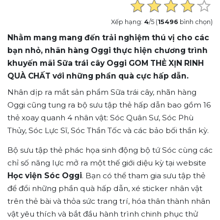
Xếp hạng:
4
/5 (
15496
bình chọn)
Nhằm mang mang đến trải nghiệm thú vị cho các
bạn nhỏ, nhãn hàng Oggi thực hiện chương trình
khuyến mãi Sữa trái cây Oggi GOM THẺ XỊN RINH
QUÀ CHẤT với những phần quà cực hấp dẫn.
Nhân dịp ra mắt sản phẩm Sữa trái cây, nhãn hàng
Oggi cũng tung ra bộ sưu tập thẻ hấp dẫn bao gồm 16
thẻ xoay quanh 4 nhân vật:
Sóc Quân Sư, Sóc Phù
Thủy, Sóc Lực Sĩ, Sóc Thần Tốc và các bảo bối thần kỳ.
Bộ sưu tập thẻ phác họa sinh động bộ tứ Sóc cùng các
chỉ số năng lực mở ra một thế giới diệu kỳ tại website
Học viện Sóc Oggi
. Bạn có thể tham gia sưu tập thẻ
để đổi những phần quà hấp dẫn,
xé sticker nhân vật
trên thẻ bài và thỏa sức trang trí,
hóa thân thành nhân
vật yêu thích và bắt đầu hành trình chinh phục thử