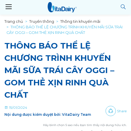
Trang chủ
Truyền thông
Thông tin khuyến mãi
THÔNG BÁO THỂ LỆ CHƯƠNG TRÌNH KHUYẾN MÃI SỮA TRÁI
CÂY OGGI – GOM THẺ XỊN RINH QUÀ CHẤT
THÔNG BÁO THỂ LỆ
CHƯƠNG TRÌNH KHUYẾN
MÃI SỮA TRÁI CÂY OGGI –
GOM THẺ XỊN RINH QUÀ
CHẤT
15/01/2024
Share
Nội dung được kiểm duyệt bởi: VitaDairy Team
Hãy bình chọn 5 sao nếu bạn tìm thấy nội dung hữu ích.