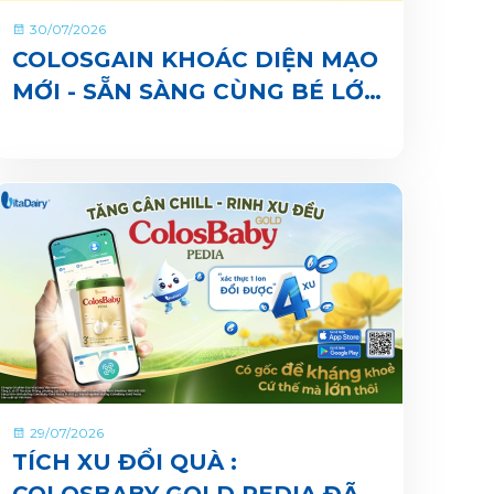
30/07/2026
COLOSGAIN KHOÁC DIỆN MẠO
MỚI - SẴN SÀNG CÙNG BÉ LỚN
KHOẺ ĐỦ CÂN, VUI ĐI NHÀ
TRẺ
29/07/2026
TÍCH XU ĐỔI QUÀ :
COLOSBABY GOLD PEDIA ĐÃ