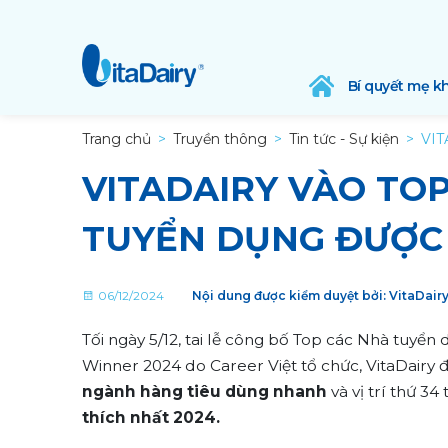
Bí quyết mẹ k
Trang chủ
Truyền thông
Tin tức - Sự kiện
VI
VITADAIRY VÀO TO
TUYỂN DỤNG ĐƯỢC 
06/12/2024
Nội dung được kiểm duyệt bởi: VitaDair
Tối ngày 5/12, tai lễ công bố Top các Nhà tuyể
Winner 2024 do Career Việt tổ chức, VitaDairy
ngành hàng tiêu dùng nhanh
và vị trí thứ 3
thích nhất 2024.