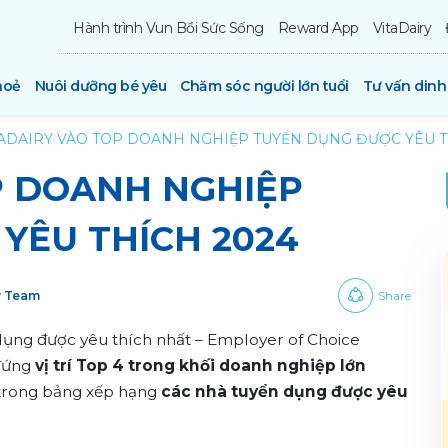
Hành trình Vun Bồi Sức Sống
Reward App
VitaDairy
hoẻ
Nuôi dưỡng bé yêu
Chăm sóc người lớn tuổi
Tư vấn din
TADAIRY VÀO TOP DOANH NGHIỆP TUYỂN DỤNG ĐƯỢC YÊU T
P DOANH NGHIỆP
YÊU THÍCH 2024
y Team
Share
n dụng được yêu thích nhất – Employer of Choice
 đứng
vị trí Top 4 trong khối doanh nghiệp lớn
4 trong bảng xếp hạng
các nhà tuyển dụng được yêu