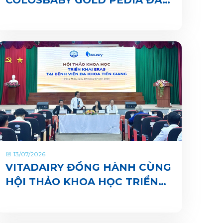
CHÍNH THỨC CÓ MẶT TRÊN
ỨNG DỤNG VITADAIRY ĐỔI
MUỖNG NHẬN QUÀ CHUNG
TAY VUN BỒI HÀNH TINH
XANH
13/07/2026
VITADAIRY ĐỒNG HÀNH CÙNG
HỘI THẢO KHOA HỌC TRIỂN
KHAI ERAS TẠI BỆNH VIỆN ĐA
KHOA TIỀN GIANG