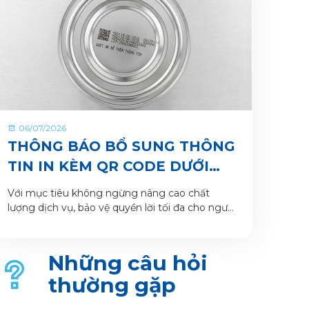
06/07/2026
THÔNG BÁO BỔ SUNG THÔNG
TIN IN KÈM QR CODE DƯỚI
ĐÁY LON VÀ HỘP SẢN PHẨM
Với mục tiêu không ngừng nâng cao chất
lượng dịch vụ, bảo vệ quyền lời tối đa cho người
tiêu dùng và giúp khách hàng xác thực sản
phẩm. VitaDairy xin thông báo bổ sung nội
dung in dưới đáy lon và hộp sản phẩm chi tiết
Những câu hỏi
như sau:
thường gặp