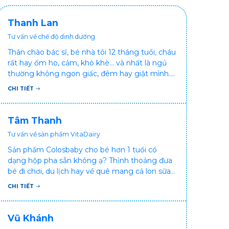
Thanh Lan
Tư vấn về chế độ dinh dưỡng
Thân chào bác sĩ, bé nhà tôi 12 tháng tuổi, cháu
rất hay ốm ho, cảm, khò khè... và nhất là ngủ
thường không ngon giấc, đêm hay giật mình.
Vậy xin hỏi bác sĩ, bé bị tình trạng vậy nên làm
CHI TIẾT
sao để con khỏe mạnh và ngủ ngon giấc hơn
ạ? Thấy cháu vậy gia đình ai cũng xót, mẹ cũng
cực vì chăm cháu hay ốm ạ?. Cảm ơn bác sĩ.
Tâm Thanh
Tư vấn về sản phẩm VitaDairy
Sản phẩm Colosbaby cho bé hơn 1 tuổi có
dạng hộp pha sẵn không ạ? Thỉnh thoảng đưa
bé đi chơi, du lịch hay về quê mang cả lon sữa
khá bất tiện mà mình không muốn đổi cho bé
CHI TIẾT
dùng sữa tươi hộp khác sợ bé nạ sữa ảnh
hưởng sức khỏe!
Vũ Khánh