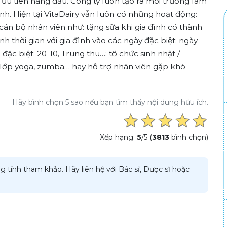
là ưu tiên hàng đầu. Công ty luôn tạo ra môi trường làm
nh. Hiện tại VitaDairy vẫn luôn có những hoạt động:
cán bộ nhân viên như: tặng sữa khi gia đình có thành
h thời gian với gia đình vào các ngày đặc biệt: ngày
đặc biệt: 20-10, Trung thu…; tổ chức sinh nhật /
lớp yoga, zumba… hay hỗ trợ nhân viên gặp khó
Hãy bình chọn 5 sao nếu bạn tìm thấy nội dung hữu ích.
Xếp hạng:
5
/5 (
3813
bình chọn)
g tính tham khảo. Hãy liên hệ với Bác sĩ, Dược sĩ hoặc