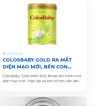
06/07/2026
COLOSBABY GOLD RA MẮT
DIỆN MẠO MỚI, BÊN CON
TRONG HÀNH TRÌNH LỚN
ColosBaby Gold chính thức khoác lên mình một
KHÔN
diện mạo mới - hiện đại và tinh tế hơn, sẵn sàng
là người bạn đồng hành cùng mẹ nâng niu hành
trình khôn lớn của bé yêu.