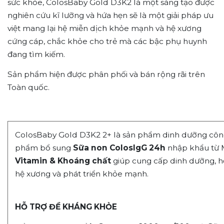
sức khỏe, ColosBaby Gold D3K2 là một sáng tạo được
nghiên cứu kĩ lưỡng và hứa hẹn sẽ là một giải pháp ưu
việt mang lại hệ miễn dịch khỏe mạnh và hệ xương
cứng cáp, chắc khỏe cho trẻ mà các bậc phụ huynh
đang tìm kiếm.
Sản phẩm hiện được phân phối và bán rộng rãi trên
Toàn quốc.
ColosBaby Gold D3K2 2+ là sản phẩm dinh dưỡng công 
phẩm bổ sung
Sữa non ColosIgG 24h
nhập khẩu từ 
Vitamin & Khoáng chất
giúp cung cấp dinh dưỡng, h
hệ xương và phát triển khỏe mạnh.
HỖ TRỢ ĐỀ KHÁNG KHỎE