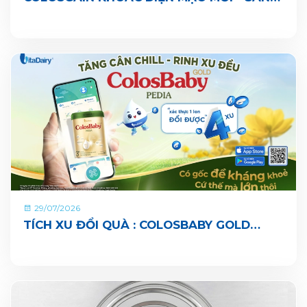
SÀNG CÙNG BÉ LỚN KHOẺ ĐỦ CÂN, VUI ĐI
NHÀ TRẺ
29/07/2026
TÍCH XU ĐỔI QUÀ : COLOSBABY GOLD
PEDIA ĐÃ CHÍNH THỨC CÓ MẶT TRÊN ỨNG
DỤNG VITADAIRY ĐỔI MUỖNG NHẬN QUÀ
CHUNG TAY VUN BỒI HÀNH TINH XANH