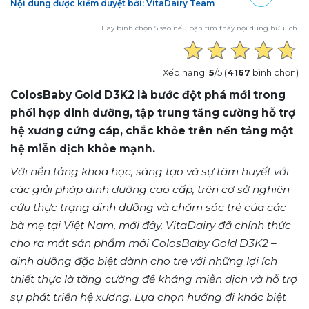
Nội dung được kiểm duyệt bởi: VitaDairy Team
Hãy bình chọn 5 sao nếu bạn tìm thấy nội dung hữu ích.
Xếp hạng:
5
/5 (
4167
bình chọn)
ColosBaby Gold D3K2 là bước đột phá mới trong
phối hợp dinh dưỡng, tập trung tăng cường hỗ trợ
hệ xương cứng cáp, chắc khỏe trên nền tảng một
hệ miễn dịch khỏe mạnh.
Với nền tảng khoa học, sáng tạo và sự tâm huyết với
các giải pháp dinh dưỡng cao cấp, trên cơ sở nghiên
cứu thực trạng dinh dưỡng và chăm sóc trẻ của các
bà mẹ tại Việt Nam, mới đây, VitaDairy đã chính thức
cho ra mắt sản phẩm mới ColosBaby Gold D3K2 –
dinh dưỡng đặc biệt dành cho trẻ với những lợi ích
thiết thực là tăng cường đề kháng miễn dịch và hỗ trợ
sự phát triển hệ xương. Lựa chọn hướng đi khác biệt