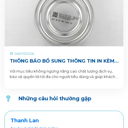
06/07/2026
THÔNG BÁO BỔ SUNG THÔNG TIN IN KÈM
QR CODE DƯỚI ĐÁY LON VÀ HỘP SẢN
Với mục tiêu không ngừng nâng cao chất lượng dịch vụ,
PHẨM
bảo vệ quyền lời tối đa cho người tiêu dùng và giúp khách
hàng xác thực sản phẩm. VitaDairy xin thông báo bổ sung
nội dung in dưới đáy lon và hộp sản phẩm chi tiết như sau:
Những câu hỏi thường gặp
Thanh Lan