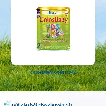
ColosBaby Gold D3K2
Gửi câu hỏi cho chuyên gia