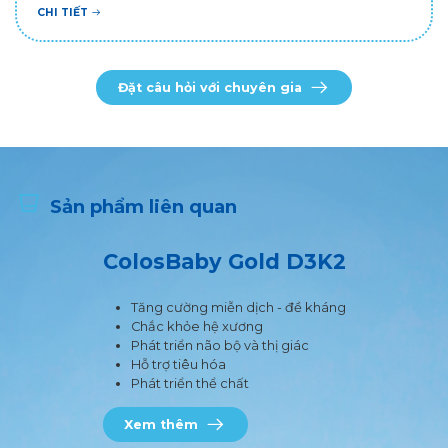
CHI TIẾT
Đặt câu hỏi với chuyên gia
Sản phẩm liên quan
ColosBaby Gold D3K2
Tăng cường miễn dịch - đề kháng
Chắc khỏe hệ xương
Phát triển não bộ và thị giác
Hỗ trợ tiêu hóa
Phát triển thể chất
Xem thêm