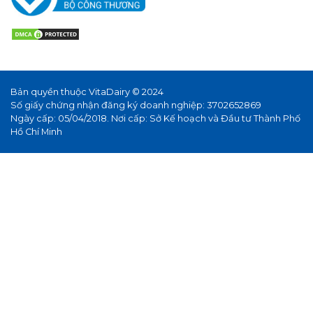
Bản quyền thuộc VitaDairy © 2024
Số giấy chứng nhận đăng ký doanh nghiệp: 3702652869
Ngày cấp: 05/04/2018. Nơi cấp: Sở Kế hoạch và Đầu tư Thành Phố
Hồ Chí Minh