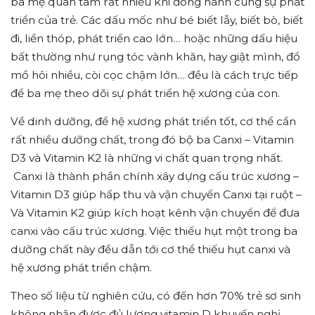
ba mẹ quan tâm rất nhiều khi đồng hành cùng sự phát
triển của trẻ. Các dấu mốc như bé biết lẫy, biết bò, biết
đi, liền thóp, phát triển cao lớn… hoặc những dấu hiệu
bất thường như rụng tóc vành khăn, hay giật mình, đổ
mồ hôi nhiều, còi cọc chậm lớn… đều là cách trực tiếp
để ba mẹ theo dõi sự phát triển hệ xương của con.
Về dinh dưỡng, để hệ xương phát triển tốt, cơ thể cần
rất nhiều dưỡng chất, trong đó bộ ba Canxi – Vitamin
D3 và Vitamin K2 là những vi chất quan trọng nhất.
Canxi là thành phần chính xây dựng cấu trúc xương –
Vitamin D3 giúp hấp thu và vận chuyển Canxi tại ruột –
Và Vitamin K2 giúp kích hoạt kênh vận chuyển để đưa
canxi vào cấu trúc xương. Việc thiếu hụt một trong ba
dưỡng chất này đều dẫn tới cơ thể thiếu hụt canxi và
hệ xương phát triển chậm.
Theo số liệu từ nghiên cứu, có đến hơn 70% trẻ sơ sinh
không nhận được đủ lượng vitamin D khuyến nghị.