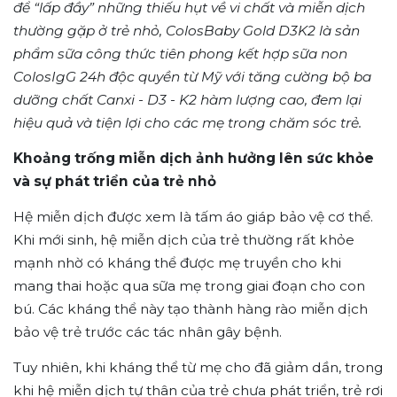
để “lấp đầy” những thiếu hụt về vi chất và miễn dịch
thường gặp ở trẻ nhỏ, ColosBaby Gold D3K2 là sản
phẩm sữa công thức tiên phong kết hợp sữa non
ColosIgG 24h độc quyền từ Mỹ với tăng cường bộ ba
dưỡng chất Canxi - D3 - K2 hàm lượng cao, đem lại
hiệu quả và tiện lợi cho các mẹ trong chăm sóc trẻ.
Khoảng trống miễn dịch ảnh hưởng lên sức khỏe
và sự phát triển của trẻ nhỏ
Hệ miễn dịch được xem là tấm áo giáp bảo vệ cơ thể.
Khi mới sinh, hệ miễn dịch của trẻ thường rất khỏe
mạnh nhờ có kháng thể được mẹ truyền cho khi
mang thai hoặc qua sữa mẹ trong giai đoạn cho con
bú. Các kháng thể này tạo thành hàng rào miễn dịch
bảo vệ trẻ trước các tác nhân gây bệnh.
Tuy nhiên, khi kháng thể từ mẹ cho đã giảm dần, trong
khi hệ miễn dịch tự thân của trẻ chưa phát triển, trẻ rơi