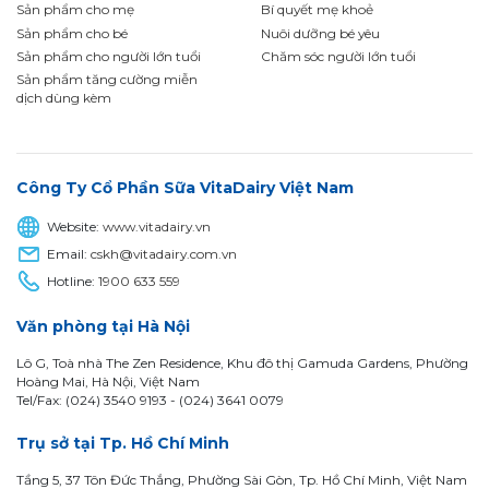
Sản phẩm cho mẹ
Bí quyết mẹ khoẻ
Sản phẩm cho bé
Nuôi dưỡng bé yêu
Sản phẩm cho người lớn tuổi
Chăm sóc người lớn tuổi
Sản phẩm tăng cường miễn
dịch dùng kèm
Công Ty Cổ Phần Sữa VitaDairy Việt Nam
Website:
www.vitadairy.vn
Email:
cskh@vitadairy.com.vn
Hotline:
1900 633 559
Văn phòng tại Hà Nội
Lô G, Toà nhà The Zen Residence, Khu đô thị Gamuda Gardens, Phường
Hoàng Mai, Hà Nội, Việt Nam
Tel/Fax: (024) 3540 9193 -
(024) 3641 0079
Trụ sở tại Tp. Hồ Chí Minh
Tầng 5, 37 Tôn Đức Thắng, Phường Sài Gòn, Tp. Hồ Chí Minh, Việt Nam