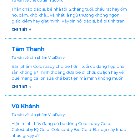
Tư vấn về chế độ dinh dưỡng
Thân chào bác sĩ, bé nhà tôi 12 tháng tuổi, cháu rất hay ốm
ho, cảm, khò khè... và nhất là ngủ thường không ngon
giấc, đêm hay giật mình. Vậy xin hỏi bác sĩ, bé bị tình trạng
vậy nên làm sao để con khỏe mạnh và ngủ ngon giấc hơn
CHI TIẾT
ạ? Thấy cháu vậy gia đình ai cũng xót, mẹ cũng cực vì
chăm cháu hay ốm ạ?. Cảm ơn bác sĩ.
Tâm Thanh
Tư vấn về sản phẩm VitaDairy
Sản phẩm Colosbaby cho bé hơn 1 tuổi có dạng hộp pha
sẵn không ạ? Thỉnh thoảng đưa bé đi chơi, du lịch hay về
quê mang cả lon sữa khá bất tiện mà mình không muốn
đổi cho bé dùng sữa tươi hộp khác sợ bé nạ sữa ảnh
CHI TIẾT
hưởng sức khỏe!
Vũ Khánh
Tư vấn về sản phẩm VitaDairy
Hiện mình thấy đang có ba dòng Colosbaby Gold,
Colosbaby IQ Gold, Colosbaby Bio Gold. Ba loại này khác
nhau gì vậy ạ?