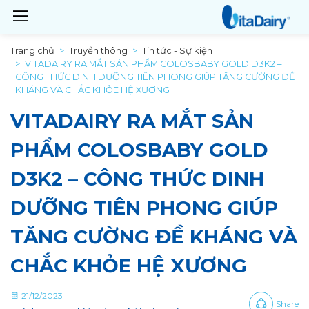
Trang chủ
Truyền thông
Tin tức - Sự kiện
VITADAIRY RA MẮT SẢN PHẨM COLOSBABY GOLD D3K2 –
CÔNG THỨC DINH DƯỠNG TIÊN PHONG GIÚP TĂNG CƯỜNG ĐỀ
KHÁNG VÀ CHẮC KHỎE HỆ XƯƠNG
VITADAIRY RA MẮT SẢN
PHẨM COLOSBABY GOLD
D3K2 – CÔNG THỨC DINH
DƯỠNG TIÊN PHONG GIÚP
TĂNG CƯỜNG ĐỀ KHÁNG VÀ
CHẮC KHỎE HỆ XƯƠNG
21/12/2023
Share