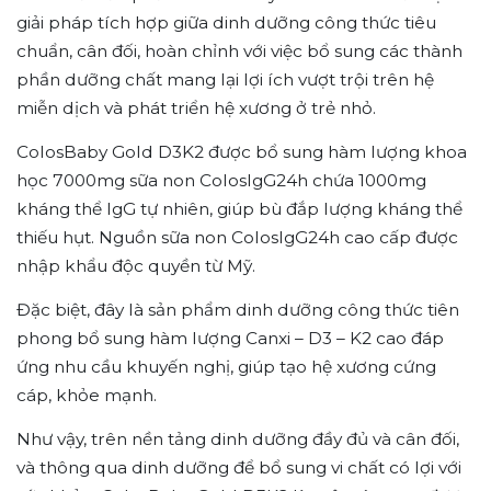
giải pháp tích hợp giữa dinh dưỡng công thức tiêu
chuẩn, cân đối, hoàn chỉnh với việc bổ sung các thành
phần dưỡng chất mang lại lợi ích vượt trội trên hệ
miễn dịch và phát triển hệ xương ở trẻ nhỏ.
ColosBaby Gold D3K2 được bổ sung hàm lượng khoa
học 7000mg sữa non ColosIgG24h chứa 1000mg
kháng thể IgG tự nhiên, giúp bù đắp lượng kháng thể
thiếu hụt. Nguồn sữa non ColosIgG24h cao cấp được
nhập khẩu độc quyền từ Mỹ.
Đặc biệt, đây là sản phẩm dinh dưỡng công thức tiên
phong bổ sung hàm lượng Canxi – D3 – K2 cao đáp
ứng nhu cầu khuyến nghị, giúp tạo hệ xương cứng
cáp, khỏe mạnh.
Như vậy, trên nền tảng dinh dưỡng đầy đủ và cân đối,
và thông qua dinh dưỡng để bổ sung vi chất có lợi với