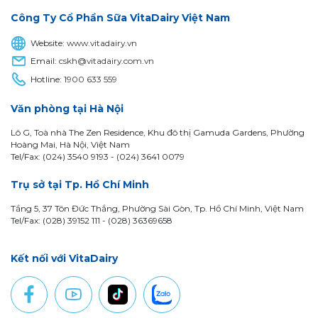
Công Ty Cổ Phần Sữa VitaDairy Việt Nam
Website:
www.vitadairy.vn
Email:
cskh@vitadairy.com.vn
Hotline:
1900 633 559
Văn phòng tại Hà Nội
Lô G, Toà nhà The Zen Residence, Khu đô thị Gamuda Gardens, Phường
Hoàng Mai, Hà Nội, Việt Nam
Tel/Fax: (024) 3540 9193 -
(024) 3641 0079
Trụ sở tại Tp. Hồ Chí Minh
Tầng 5, 37 Tôn Đức Thắng, Phường Sài Gòn, Tp. Hồ Chí Minh, Việt Nam
Tel/Fax: (028) 39152 111 - (028) 36369658
Kết nối với VitaDairy