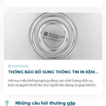
DỤNG VITADAIRY ĐỔI MUỖNG NHẬN QUÀ
CHUNG TAY VUN BỒI HÀNH TINH XANH
06/07/2026
THÔNG BÁO BỔ SUNG THÔNG TIN IN KÈM
QR CODE DƯỚI ĐÁY LON VÀ HỘP SẢN
Với mục tiêu không ngừng nâng cao chất lượng dịch vụ,
PHẨM
bảo vệ quyền lời tối đa cho người tiêu dùng và giúp khách
hàng xác thực sản phẩm. VitaDairy xin thông báo bổ sung
nội dung in dưới đáy lon và hộp sản phẩm chi tiết như sau:
Những câu hỏi thường gặp