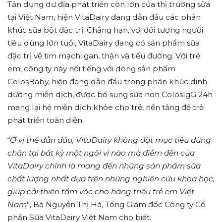
Tận dụng dư địa phát triển còn lớn của thị trường sữa
tại Việt Nam, hiện VitaDairy đang dẫn đầu các phân
khúc sữa bột đặc trị. Chẳng hạn, với đối tượng người
tiêu dùng lớn tuổi, VitaDairy đang có sản phẩm sữa
đặc trị về tim mạch, gan, thận và tiểu đường. Với trẻ
em, công ty này nổi tiếng với dòng sản phẩm
ColosBaby, hiện đang dẫn đầu trong phân khúc dinh
dưỡng miễn dịch, được bổ sung sữa non ColosIgG 24h
mang lại hệ miễn dịch khỏe cho trẻ, nền tảng để trẻ
phát triển toàn diện.
“
Ở vị thế dẫn đầu, VitaDairy không đặt mục tiêu dừng
chân tại bất kỳ một ngôi vị nào mà điểm đến của
VitaDairy chính là mang đến những sản phẩm sữa
chất lượng nhất dựa trên những nghiên cứu khoa học,
giúp cải thiện tầm vóc cho hàng triệu trẻ em Việt
Nam
”, Bà Nguyễn Thị Hà, Tổng Giám đốc Công ty Cổ
phần Sữa VitaDairy Việt Nam cho biết.