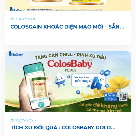
30/07/2026
COLOSGAIN KHOÁC DIỆN MẠO MỚI - SẴN
SÀNG CÙNG BÉ LỚN KHOẺ ĐỦ CÂN, VUI ĐI
NHÀ TRẺ
29/07/2026
TÍCH XU ĐỔI QUÀ : COLOSBABY GOLD
PEDIA ĐÃ CHÍNH THỨC CÓ MẶT TRÊN ỨNG