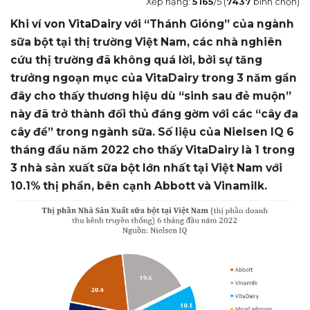
Xếp hạng:
5165
/5 (
7437
bình chọn)
Khi ví von VitaDairy với “Thánh Gióng” của ngành
sữa bột tại thị trường Việt Nam, các nhà nghiên
cứu thị trường đã không quá lời, bởi sự tăng
trưởng ngoạn mục của VitaDairy trong 3 năm gần
đây cho thấy thương hiệu dù “sinh sau đẻ muộn”
này đã trở thành đối thủ đáng gờm với các “cây đa
cây đề” trong ngành sữa. Số liệu của Nielsen IQ 6
tháng đầu năm 2022 cho thấy VitaDairy là 1 trong
3 nhà sản xuất sữa bột lớn nhất tại Việt Nam với
10.1% thị phần, bên cạnh Abbott và Vinamilk.