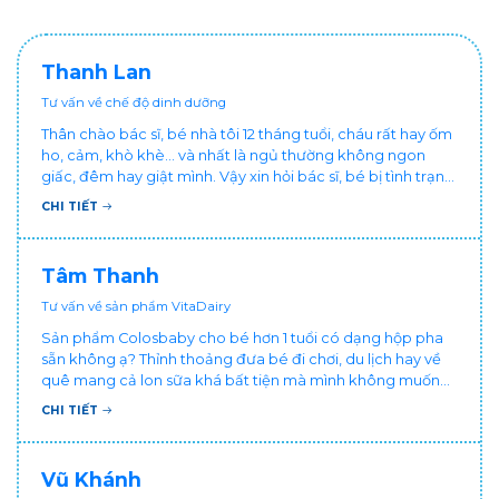
Thanh Lan
Tư vấn về chế độ dinh dưỡng
Thân chào bác sĩ, bé nhà tôi 12 tháng tuổi, cháu rất hay ốm
ho, cảm, khò khè... và nhất là ngủ thường không ngon
giấc, đêm hay giật mình. Vậy xin hỏi bác sĩ, bé bị tình trạng
vậy nên làm sao để con khỏe mạnh và ngủ ngon giấc hơn
CHI TIẾT
ạ? Thấy cháu vậy gia đình ai cũng xót, mẹ cũng cực vì
chăm cháu hay ốm ạ?. Cảm ơn bác sĩ.
Tâm Thanh
Tư vấn về sản phẩm VitaDairy
Sản phẩm Colosbaby cho bé hơn 1 tuổi có dạng hộp pha
sẵn không ạ? Thỉnh thoảng đưa bé đi chơi, du lịch hay về
quê mang cả lon sữa khá bất tiện mà mình không muốn
đổi cho bé dùng sữa tươi hộp khác sợ bé nạ sữa ảnh
CHI TIẾT
hưởng sức khỏe!
Vũ Khánh