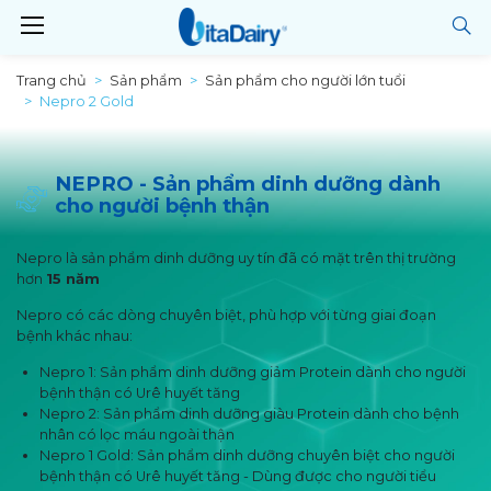
Trang chủ
Sản phẩm
Sản phẩm cho người lớn tuổi
Nepro 2 Gold
NEPRO - Sản phẩm dinh dưỡng dành
cho người bệnh thận
Nepro là sản phẩm dinh dưỡng uy tín đã có mặt trên thị trường
hơn
15 năm
Nepro có các dòng chuyên biệt, phù hợp với từng giai đoạn
bệnh khác nhau:
Nepro 1: Sản phẩm dinh dưỡng giảm Protein dành cho người
bệnh thận có Urê huyết tăng
Nepro 2: Sản phẩm dinh dưỡng giàu Protein dành cho bệnh
nhân có lọc máu ngoài thận
Nepro 1 Gold: Sản phẩm dinh dưỡng chuyên biệt cho người
bệnh thận có Urê huyết tăng - Dùng được cho người tiểu