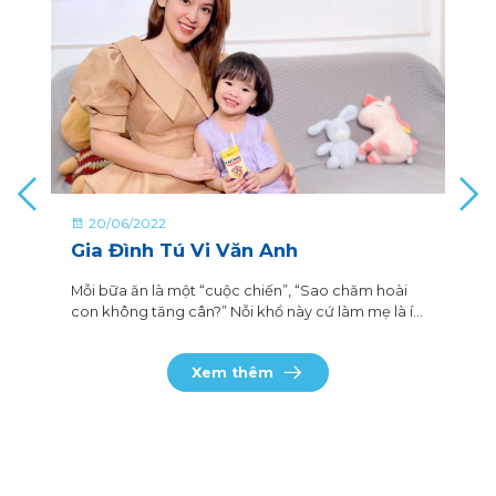
20/06/2022
Nguyễn Thị Hảo
Mùa dịch này các mẹ thường trữ gì nhỉ? Còn mình
thì chỉ lo trữ sữa cho con thôi bé nhà mình trước
đây có khoảng thời gian lười ăn và chậm tăng cân
lắm, mình cũng chăm chút nấu nướng đầy đủ
Xem thêm
dinh dưỡng mà con chẳng tăng cân gì cả.