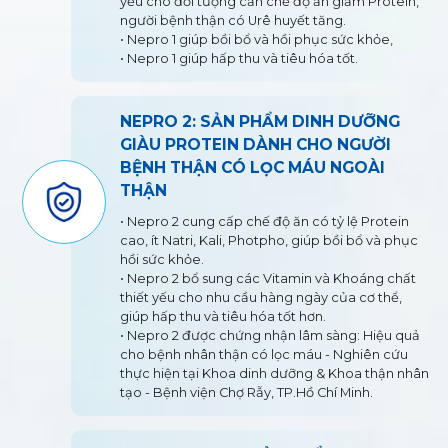
yếu cho đối tượng cần chế độ ăn giảm Protein,
c
người bệnh thận có Urê huyết tăng.
• Nepro 1 giúp bồi bổ và hồi phục sức khỏe,
• Nepro 1 giúp hấp thu và tiêu hóa tốt.
ồi
NEPRO 2: SẢN PHẨM DINH DƯỠNG
GIÀU PROTEIN DÀNH CHO NGƯỜI
BỆNH THẬN CÓ LỌC MÁU NGOÀI
THẬN
• Nepro 2 cung cấp chế độ ăn có tỷ lệ Protein
cao, ít Natri, Kali, Photpho, giúp bồi bổ và phục
hồi sức khỏe.
• Nepro 2 bổ sung các Vitamin và Khoáng chất
thiết yếu cho nhu cầu hàng ngày của cơ thể,
giúp hấp thu và tiêu hóa tốt hơn.
• Nepro 2 được chứng nhận lâm sàng: Hiệu quả
cho bệnh nhân thận có lọc máu - Nghiên cứu
thực hiện tại Khoa dinh dưỡng & Khoa thận nhân
tạo - Bệnh viện Chợ Rẫy, TP.Hồ Chí Minh.