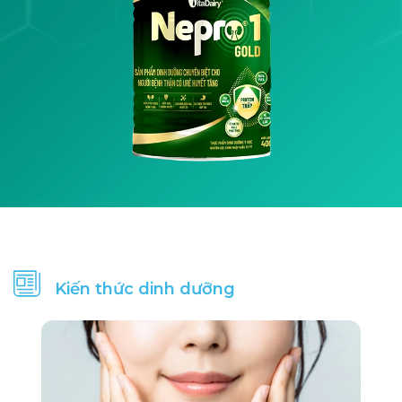
Photpho
260
74.88
mg
Magie
70
20.16
mg
Sắt
7.4
2.13
mg
Kẽm
6.12
1.76
mg
Đồng
356
102.5
µg
Iod
30
8.64
µg
Mangan
18
5.18
µg
Kiến thức dinh dưỡng
Selen
3.75
1.08
µg
Vitamin A
893
257.2
IU
Vitamin
126
36.29
IU