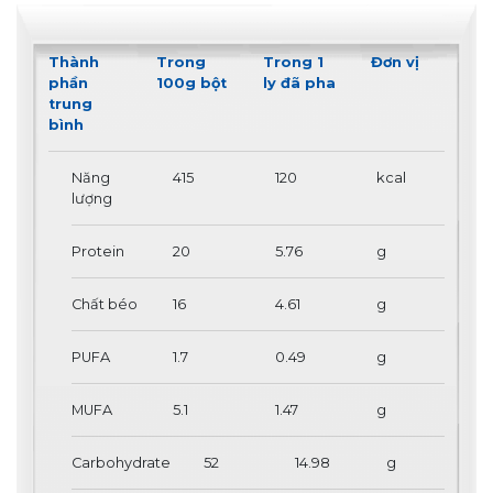
Thành
Trong
Trong 1
Đơn vị
phần
100g bột
ly đã pha
trung
bình
Năng
415
120
kcal
lượng
Protein
20
5.76
g
Chất béo
16
4.61
g
PUFA
1.7
0.49
g
MUFA
5.1
1.47
g
Carbohydrate
52
14.98
g