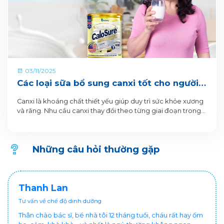
03/11/2025
Các loại sữa bổ sung canxi tốt cho người
30, 40, 50 tuổi
Canxi là khoáng chất thiết yếu giúp duy trì sức khỏe xương
và răng. Nhu cầu canxi thay đổi theo từng giai đoạn trong
cuộc đời, đặc biệt là ở các độ tuổi 30, 40 và 50. Và việc bổ
sung đủ canxi giúp ngăn ngừa loãng xương và các vấn đề
về xương khớp ở người trưởng thành.
Những câu hỏi thường gặp
Thanh Lan
Tư vấn về chế độ dinh dưỡng
Thân chào bác sĩ, bé nhà tôi 12 tháng tuổi, cháu rất hay ốm