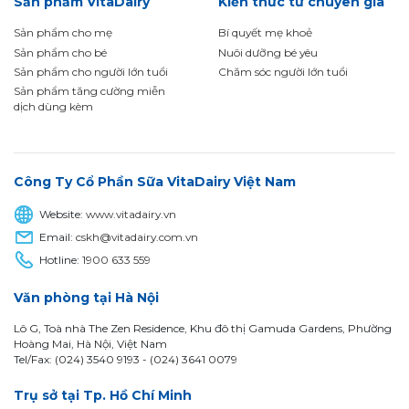
Sản phẩm VitaDairy
Kiến thức từ chuyên gia
Sản phẩm cho mẹ
Bí quyết mẹ khoẻ
Sản phẩm cho bé
Nuôi dưỡng bé yêu
Sản phẩm cho người lớn tuổi
Chăm sóc người lớn tuổi
Sản phẩm tăng cường miễn
dịch dùng kèm
Công Ty Cổ Phần Sữa VitaDairy Việt Nam
Website:
www.vitadairy.vn
Email:
cskh@vitadairy.com.vn
Hotline:
1900 633 559
Văn phòng tại Hà Nội
Lô G, Toà nhà The Zen Residence, Khu đô thị Gamuda Gardens, Phường
Hoàng Mai, Hà Nội, Việt Nam
Tel/Fax: (024) 3540 9193 -
(024) 3641 0079
Trụ sở tại Tp. Hồ Chí Minh