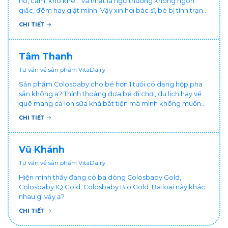
ho, cảm, khò khè... và nhất là ngủ thường không ngon
giấc, đêm hay giật mình. Vậy xin hỏi bác sĩ, bé bị tình trạng
vậy nên làm sao để con khỏe mạnh và ngủ ngon giấc hơn
CHI TIẾT
ạ? Thấy cháu vậy gia đình ai cũng xót, mẹ cũng cực vì
chăm cháu hay ốm ạ?. Cảm ơn bác sĩ.
Tâm Thanh
Tư vấn về sản phẩm VitaDairy
Sản phẩm Colosbaby cho bé hơn 1 tuổi có dạng hộp pha
sẵn không ạ? Thỉnh thoảng đưa bé đi chơi, du lịch hay về
quê mang cả lon sữa khá bất tiện mà mình không muốn
đổi cho bé dùng sữa tươi hộp khác sợ bé nạ sữa ảnh
CHI TIẾT
hưởng sức khỏe!
Vũ Khánh
Tư vấn về sản phẩm VitaDairy
Hiện mình thấy đang có ba dòng Colosbaby Gold,
Colosbaby IQ Gold, Colosbaby Bio Gold. Ba loại này khác
nhau gì vậy ạ?
CHI TIẾT