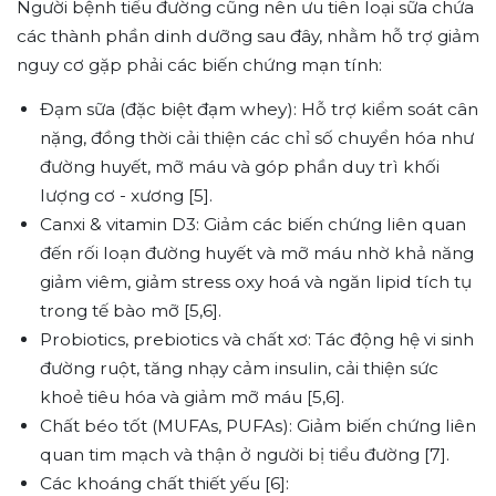
Người bệnh tiểu đường cũng nên ưu tiên loại sữa chứa
các thành phần dinh dưỡng sau đây, nhằm hỗ trợ giảm
nguy cơ gặp phải các biến chứng mạn tính:
Đạm sữa (đặc biệt đạm whey): Hỗ trợ kiểm soát cân
nặng, đồng thời cải thiện các chỉ số chuyển hóa như
đường huyết, mỡ máu và góp phần duy trì khối
lượng cơ - xương [5].
Canxi & vitamin D3: Giảm các biến chứng liên quan
đến rối loạn đường huyết và mỡ máu nhờ khả năng
giảm viêm, giảm stress oxy hoá và ngăn lipid tích tụ
trong tế bào mỡ [5,6].
Probiotics, prebiotics và chất xơ: Tác động hệ vi sinh
đường ruột, tăng nhạy cảm insulin, cải thiện sức
khoẻ tiêu hóa và giảm mỡ máu [5,6].
Chất béo tốt (MUFAs, PUFAs): Giảm biến chứng liên
quan tim mạch và thận ở người bị tiểu đường [7].
Các khoáng chất thiết yếu [6]: