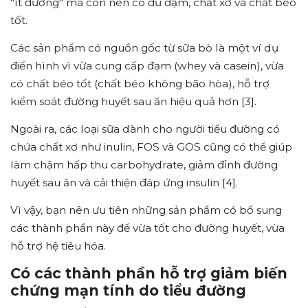
"ít đường" mà còn nên có đủ đạm, chất xơ và chất béo
tốt.
Các sản phẩm có nguồn gốc từ sữa bò là một ví dụ
điển hình vì vừa cung cấp đạm (whey và casein), vừa
có chất béo tốt (chất béo không bão hòa), hỗ trợ
kiểm soát đường huyết sau ăn hiệu quả hơn [3].
Ngoài ra, các loại sữa dành cho người tiểu đường có
chứa chất xơ như inulin, FOS và GOS cũng có thể giúp
làm chậm hấp thu carbohydrate, giảm đỉnh đường
huyết sau ăn và cải thiện đáp ứng insulin [4].
Vì vậy, bạn nên ưu tiên những sản phẩm có bổ sung
các thành phần này để vừa tốt cho đường huyết, vừa
hỗ trợ hệ tiêu hóa.
Có các thành phần hỗ trợ giảm biến
chứng mạn tính do tiểu đường