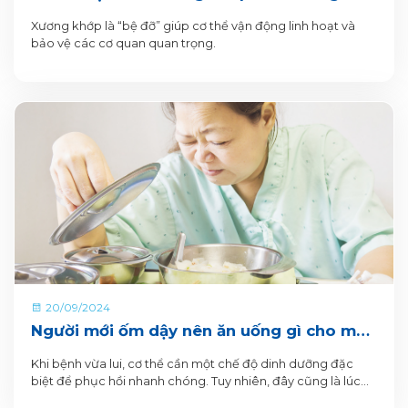
trung niên và người lớn tuổi
Xương khớp là “bệ đỡ” giúp cơ thể vận động linh hoạt và
bảo vệ các cơ quan quan trọng.
20/09/2024
Người mới ốm dậy nên ăn uống gì cho mau
khỏe?
Khi bệnh vừa lui, cơ thể cần một chế độ dinh dưỡng đặc
biệt để phục hồi nhanh chóng. Tuy nhiên, đây cũng là lúc
sức khỏe còn yếu và khẩu vị chưa trở lại bình thường. Vậy