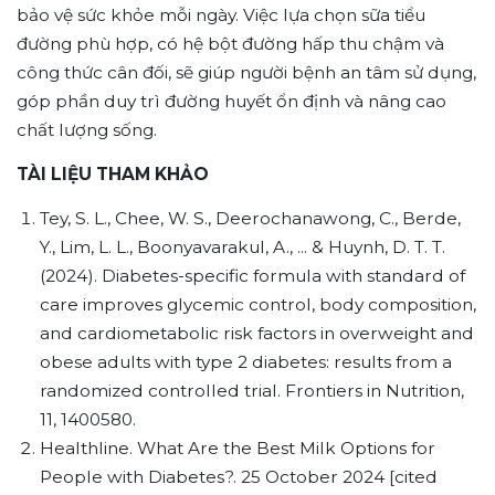
bảo vệ sức khỏe mỗi ngày. Việc lựa chọn sữa tiểu
đường phù hợp, có hệ bột đường hấp thu chậm và
công thức cân đối, sẽ giúp người bệnh an tâm sử dụng,
góp phần duy trì đường huyết ổn định và nâng cao
chất lượng sống.
TÀI LIỆU THAM KHẢO
Tey, S. L., Chee, W. S., Deerochanawong, C., Berde,
Y., Lim, L. L., Boonyavarakul, A., ... & Huynh, D. T. T.
(2024). Diabetes-specific formula with standard of
care improves glycemic control, body composition,
and cardiometabolic risk factors in overweight and
obese adults with type 2 diabetes: results from a
randomized controlled trial. Frontiers in Nutrition,
11, 1400580.
Healthline. What Are the Best Milk Options for
People with Diabetes?. 25 October 2024 [cited