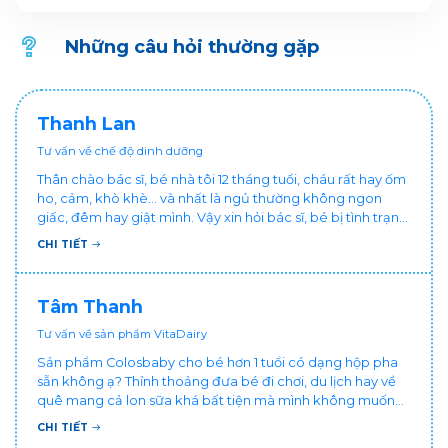
làm thế nào để người ốm dậy có thể ăn uống đúng cách và
nhanh chóng lấy lại sức khỏe? Và cụ thể cần ăn gì và uống
Những câu hỏi thường gặp
gì để nhanh lại sức? Hãy cùng VitaDairy tìm hiểu những gợi
ý dinh dưỡng trong bài viết dưới đây nhé!
Thanh Lan
Tư vấn về chế độ dinh dưỡng
Thân chào bác sĩ, bé nhà tôi 12 tháng tuổi, cháu rất hay ốm
ho, cảm, khò khè... và nhất là ngủ thường không ngon
giấc, đêm hay giật mình. Vậy xin hỏi bác sĩ, bé bị tình trạng
vậy nên làm sao để con khỏe mạnh và ngủ ngon giấc hơn
CHI TIẾT
ạ? Thấy cháu vậy gia đình ai cũng xót, mẹ cũng cực vì
chăm cháu hay ốm ạ?. Cảm ơn bác sĩ.
Tâm Thanh
Tư vấn về sản phẩm VitaDairy
Sản phẩm Colosbaby cho bé hơn 1 tuổi có dạng hộp pha
sẵn không ạ? Thỉnh thoảng đưa bé đi chơi, du lịch hay về
quê mang cả lon sữa khá bất tiện mà mình không muốn
đổi cho bé dùng sữa tươi hộp khác sợ bé nạ sữa ảnh
CHI TIẾT
hưởng sức khỏe!