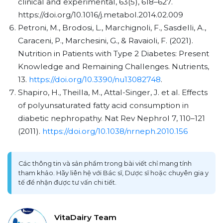
clinical and experimental, 63(5), 618–627.
https://doi.org/10.1016/j.metabol.2014.02.009
Petroni, M., Brodosi, L., Marchignoli, F., Sasdelli, A.,
Caraceni, P., Marchesini, G., & Ravaioli, F. (2021).
Nutrition in Patients with Type 2 Diabetes: Present
Knowledge and Remaining Challenges. Nutrients,
13.
https://doi.org/10.3390/nu13082748
.
Shapiro, H., Theilla, M., Attal-Singer, J. et al. Effects
of polyunsaturated fatty acid consumption in
diabetic nephropathy. Nat Rev Nephrol 7, 110–121
(2011).
https://doi.org/10.1038/nrneph.2010.156
Các thông tin và sản phẩm trong bài viết chỉ mang tính
tham khảo. Hãy liên hệ với Bác sĩ, Dược sĩ hoặc chuyên gia y
tế để nhận được tư vấn chi tiết.
VitaDairy Team