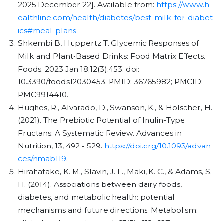
2025 December 22]. Available from:
https://www.h
ealthline.com/health/diabetes/best-milk-for-diabet
ics#meal-plans
Shkembi B, Huppertz T. Glycemic Responses of
Milk and Plant-Based Drinks: Food Matrix Effects.
Foods. 2023 Jan 18;12(3):453. doi:
10.3390/foods12030453. PMID: 36765982; PMCID:
PMC9914410.
Hughes, R., Alvarado, D., Swanson, K., & Holscher, H.
(2021). The Prebiotic Potential of Inulin-Type
Fructans: A Systematic Review. Advances in
Nutrition, 13, 492 - 529.
https://doi.org/10.1093/advan
ces/nmab119
.
Hirahatake, K. M., Slavin, J. L., Maki, K. C., & Adams, S.
H. (2014). Associations between dairy foods,
diabetes, and metabolic health: potential
mechanisms and future directions. Metabolism: