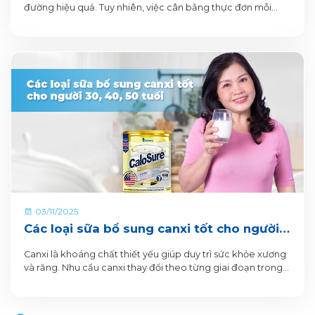
đường hiệu quả. Tuy nhiên, việc cân bằng thực đơn mỗi
ngày sao cho đủ chất mà không làm tăng đường huyết
chưa bao giờ là dễ dàng.
03/11/2025
Các loại sữa bổ sung canxi tốt cho người
30, 40, 50 tuổi
Canxi là khoáng chất thiết yếu giúp duy trì sức khỏe xương
và răng. Nhu cầu canxi thay đổi theo từng giai đoạn trong
cuộc đời, đặc biệt là ở các độ tuổi 30, 40 và 50. Và việc bổ
sung đủ canxi giúp ngăn ngừa loãng xương và các vấn đề
về xương khớp ở người trưởng thành.