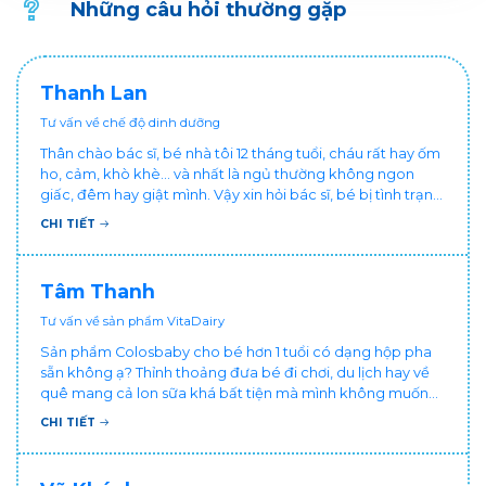
Những câu hỏi thường gặp
Thanh Lan
Tư vấn về chế độ dinh dưỡng
Thân chào bác sĩ, bé nhà tôi 12 tháng tuổi, cháu rất hay ốm
ho, cảm, khò khè... và nhất là ngủ thường không ngon
giấc, đêm hay giật mình. Vậy xin hỏi bác sĩ, bé bị tình trạng
vậy nên làm sao để con khỏe mạnh và ngủ ngon giấc hơn
CHI TIẾT
ạ? Thấy cháu vậy gia đình ai cũng xót, mẹ cũng cực vì
chăm cháu hay ốm ạ?. Cảm ơn bác sĩ.
Tâm Thanh
Tư vấn về sản phẩm VitaDairy
Sản phẩm Colosbaby cho bé hơn 1 tuổi có dạng hộp pha
sẵn không ạ? Thỉnh thoảng đưa bé đi chơi, du lịch hay về
quê mang cả lon sữa khá bất tiện mà mình không muốn
đổi cho bé dùng sữa tươi hộp khác sợ bé nạ sữa ảnh
CHI TIẾT
hưởng sức khỏe!