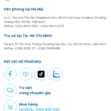
Văn phòng tại Hà Nội
Lô G, Toà nhà The Zen Residence, Khu đô thị Gamuda Gardens, Phường
Hoàng Mai, Hà Nội, Việt Nam
Tel/Fax: (024) 3540 9193 -
(024) 3641 0079
Trụ sở tại Tp. Hồ Chí Minh
Tầng 5, 37 Tôn Đức Thắng, Phường Sài Gòn, Tp. Hồ Chí Minh, Việt Nam
Tel/Fax: (028) 39152 111 - (028) 36369658
Kết nối với VitaDairy
Tư vấn
cùng chuyên gia
Mua hàng
Hotline: 1900 633 559