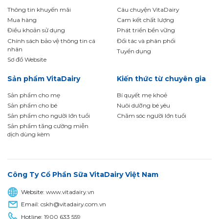
Thông tin khuyến mãi
Câu chuyện VitaDairy
Mua hàng
Cam kết chất lượng
Điều khoản sử dụng
Phát triển bền vững
Chính sách bảo vệ thông tin cá
Đối tác và phân phối
nhân
Tuyển dụng
Sơ đồ Website
Sản phẩm VitaDairy
Kiến thức từ chuyên gia
Sản phẩm cho mẹ
Bí quyết mẹ khoẻ
Sản phẩm cho bé
Nuôi dưỡng bé yêu
Sản phẩm cho người lớn tuổi
Chăm sóc người lớn tuổi
Sản phẩm tăng cường miễn
dịch dùng kèm
Công Ty Cổ Phần Sữa VitaDairy Việt Nam
Website:
www.vitadairy.vn
Email:
cskh@vitadairy.com.vn
Hotline:
1900 633 559