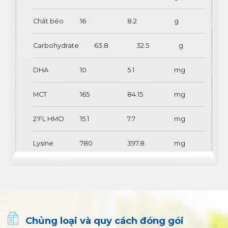
Chất béo
16
8.2
g
Carbohydrate
63.8
32.5
g
DHA
10
5.1
mg
MCT
165
84.15
mg
2'FL HMO
15.1
7.7
mg
Lysine
780
397.8
mg
Choline
26
13.3
mg
Taurin
7.7
3.93
mg
Inositol
12.8
6.53
mg
Chủng loại và quy cách đóng gói