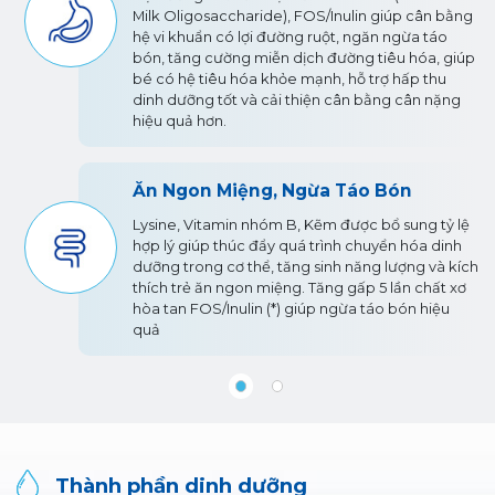
Milk Oligosaccharide), FOS/Inulin giúp cân bằng
hệ vi khuẩn có lợi đường ruột, ngăn ngừa táo
bón, tăng cường miễn dịch đường tiêu hóa, giúp
bé có hệ tiêu hóa khỏe mạnh, hỗ trợ hấp thu
dinh dưỡng tốt và cải thiện cân bằng cân nặng
hiệu quả hơn.
eo
Ăn Ngon Miệng, Ngừa Táo Bón
ợp
Lysine, Vitamin nhóm B, Kẽm được bổ sung tỷ lệ
u
hợp lý giúp thúc đẩy quá trình chuyển hóa dinh
o
dưỡng trong cơ thể, tăng sinh năng lượng và kích
thích trẻ ăn ngon miệng. Tăng gấp 5 lần chất xơ
hòa tan FOS/Inulin (*) giúp ngừa táo bón hiệu
quả
Thành phần dinh dưỡng