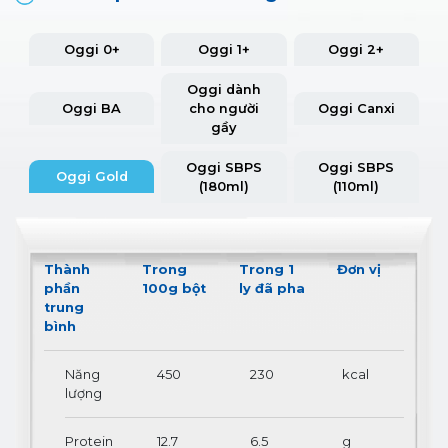
Oggi 0+
Oggi 1+
Oggi 2+
Oggi dành
Oggi BA
cho người
Oggi Canxi
gầy
Oggi SBPS
Oggi SBPS
Oggi Gold
(180ml)
(110ml)
Thành
Trong
Trong 1
Đơn vị
phần
100g bột
ly đã pha
trung
bình
Năng
450
230
kcal
lượng
Protein
12.7
6.5
g