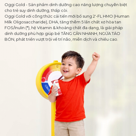
Oggi Gold - Sản phẩm dinh dưỡng cao năng lượng chuyên biệt
cho trẻ suy dinh dưỡng, thấp còi.
Oggi Gold với công thức cải tiến mới bổ sung 2'-FL HMO (Human
Milk Oligosaccharide), DHA, tăng thêm 5 lần chất xơ hòa tan
FOS/Inulin (*), hệ Vitamin & khoáng chất đa dạng, là giải pháp
dinh dưỡng phù hợp giúp bé TĂNG CÂN NHANH, NGỪA TÁO
BÓN, phát triển vượt trội về trí não, miễn dịch và chiều cao.