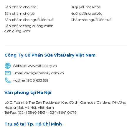
Sản phẩm cho mẹ
Bí quyết mẹ khoẻ
Sản phẩm cho bé
Nuôi dưỡng bé yêu
Sản phẩm cho người lớn tuổi
Chăm sóc người lớn tuổi
Sản phẩm tăng cường miễn
dịch dùng kèm
Công Ty Cổ Phần Sữa VitaDairy Việt Nam
Website:
www.vitadairy.vn
Email:
cskh@vitadairy.com.vn
Hotline:
1900 633 559
Văn phòng tại Hà Nội
Lô G, Toà nhà The Zen Residence, Khu đô thị Gamuda Gardens, Phường
Hoàng Mai, Hà Nội, Việt Nam
Tel/Fax: (024) 3540 9193 -
(024) 3641 0079
Trụ sở tại Tp. Hồ Chí Minh