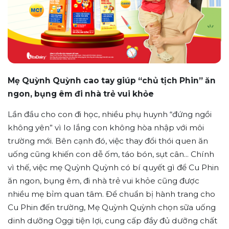
Mẹ Quỳnh Quỳnh cao tay giúp “chủ tịch Phin” ăn
ngon, bụng êm đi nhà trẻ vui khỏe
Lần đầu cho con đi học, nhiều phụ huynh “đứng ngồi
không yên” vì lo lắng con không hòa nhập với môi
trường mới. Bên cạnh đó, việc thay đổi thói quen ăn
uống cũng khiến con dễ ốm, táo bón, sụt cân... Chính
vì thế, việc mẹ Quỳnh Quỳnh có bí quyết gì để Cu Phin
ăn ngon, bụng êm, đi nhà trẻ vui khỏe cũng được
nhiều mẹ bỉm quan tâm. Để chuẩn bị hành trang cho
Cu Phin đến trường, Mẹ Quỳnh Quỳnh chọn sữa uống
dinh dưỡng Oggi tiện lợi, cung cấp đầy đủ dưỡng chất