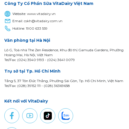
Công Ty Cổ Phần Sữa VitaDairy Việt Nam
Website:
www.vitadairy.vn
Email:
cskh@vitadairy.com.vn
Hotline:
1900 633 559
Văn phòng tại Hà Nội
Lô G, Toà nhà The Zen Residence, Khu đô thị Gamuda Gardens, Phường
Hoàng Mai, Hà Nội, Việt Nam
Tel/Fax: (024) 3540 9193 -
(024) 3641 0079
Trụ sở tại Tp. Hồ Chí Minh
Tầng 5, 37 Tôn Đức Thắng, Phường Sài Gòn, Tp. Hồ Chí Minh, Việt Nam
Tel/Fax: (028) 39152 111 - (028) 36369658
Kết nối với VitaDairy