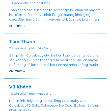
Tư vấn về chế độ dinh dưỡng
Thân chào bác sĩ, bé nhà tôi 12 tháng tuổi, cháu rất hay ốm
ho, cảm, khò khè... và nhất là ngủ thường không ngon
giấc, đêm hay giật mình. Vậy xin hỏi bác sĩ, bé bị tình trạng
vậy nên làm sao để con khỏe mạnh và ngủ ngon giấc hơn
CHI TIẾT
ạ? Thấy cháu vậy gia đình ai cũng xót, mẹ cũng cực vì
chăm cháu hay ốm ạ?. Cảm ơn bác sĩ.
Tâm Thanh
Tư vấn về sản phẩm VitaDairy
Sản phẩm Colosbaby cho bé hơn 1 tuổi có dạng hộp pha
sẵn không ạ? Thỉnh thoảng đưa bé đi chơi, du lịch hay về
quê mang cả lon sữa khá bất tiện mà mình không muốn
đổi cho bé dùng sữa tươi hộp khác sợ bé nạ sữa ảnh
CHI TIẾT
hưởng sức khỏe!
Vũ Khánh
Tư vấn về sản phẩm VitaDairy
Hiện mình thấy đang có ba dòng Colosbaby Gold,
Colosbaby IQ Gold, Colosbaby Bio Gold. Ba loại này khác
nhau gì vậy ạ?