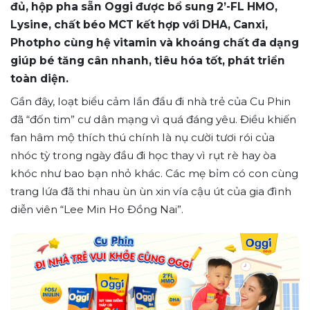
đủ, hộp pha sẵn Oggi được bổ sung 2’-FL HMO,
Lysine, chất béo MCT kết hợp với DHA, Canxi,
Photpho cùng hệ vitamin và khoáng chất đa dạng
giúp bé tăng cân nhanh, tiêu hóa tốt, phát triển
toàn diện.
Gần đây, loạt biểu cảm lần đầu đi nhà trẻ của Cu Phin
đã “đốn tim” cư dân mạng vì quá đáng yêu. Điều khiến
fan hâm mộ thích thú chính là nụ cười tươi rói của
nhóc tỳ trong ngày đầu đi học thay vì rụt rè hay òa
khóc như bao bạn nhỏ khác. Các mẹ bỉm có con cùng
trang lứa đã thi nhau ùn ùn xin vía cậu út của gia đình
diễn viên “Lee Min Ho Đồng Nai”.