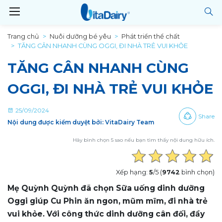
Trang chủ
Nuôi dưỡng bé yêu
Phát triển thể chất
TĂNG CÂN NHANH CÙNG OGGI, ĐI NHÀ TRẺ VUI KHỎE
TĂNG CÂN NHANH CÙNG
OGGI, ĐI NHÀ TRẺ VUI KHỎE
25/09/2024
Share
Nội dung được kiểm duyệt bởi: VitaDairy Team
Hãy bình chọn 5 sao nếu bạn tìm thấy nội dung hữu ích.
Xếp hạng:
5
/5 (
9742
bình chọn)
Mẹ Quỳnh Quỳnh đã chọn Sữa uống dinh dưỡng
Oggi giúp Cu Phin ăn ngon, mũm mĩm, đi nhà trẻ
vui khỏe. Với công thức dinh dưỡng cân đối, đầy