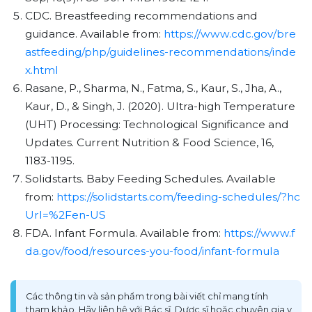
CDC. Breastfeeding recommendations and
guidance. Available from:
https://www.cdc.gov/bre
astfeeding/php/guidelines-recommendations/inde
x.html
Rasane, P., Sharma, N., Fatma, S., Kaur, S., Jha, A.,
Kaur, D., & Singh, J. (2020). Ultra-high Temperature
(UHT) Processing: Technological Significance and
Updates. Current Nutrition & Food Science, 16,
1183-1195.
Solidstarts. Baby Feeding Schedules. Available
from:
https://solidstarts.com/feeding-schedules/?hc
Url=%2Fen-US
FDA. Infant Formula. Available from:
https://www.f
da.gov/food/resources-you-food/infant-formula
Các thông tin và sản phẩm trong bài viết chỉ mang tính
tham khảo. Hãy liên hệ với Bác sĩ, Dược sĩ hoặc chuyên gia y