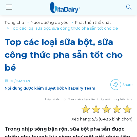
Trang chủ
Nuôi dưỡng bé yêu
Phát triển thể chất
Top các loại sữa bột, sữa công thức pha sẵn tốt cho bé
Top các loại sữa bột, sữa
công thức pha sẵn tốt cho
bé
06/04/2026
Share
Nội dung được kiểm duyệt bởi: VitaDairy Team
Hãy bình chọn 5 sao nếu bạn tìm thấy nội dung hữu ích.
Xếp hạng:
5
/5 (
6435
bình chọn)
Trong nhịp sống bận rộn, sữa bột pha sẵn được
nhiều phụ huynh lựa chọn như một giải pháp tiện