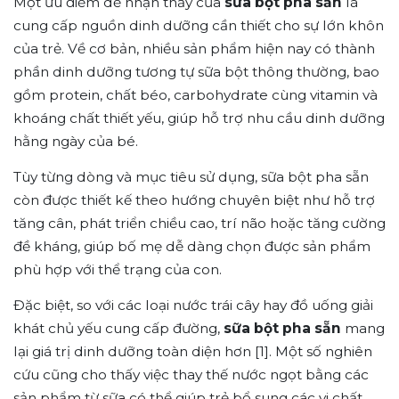
Một ưu điểm dễ nhận thấy của
sữa bột pha sẵn
là
cung cấp nguồn dinh dưỡng cần thiết cho sự lớn khôn
của trẻ. Về cơ bản, nhiều sản phẩm hiện nay có thành
phần dinh dưỡng tương tự sữa bột thông thường, bao
gồm protein, chất béo, carbohydrate cùng vitamin và
khoáng chất thiết yếu, giúp hỗ trợ nhu cầu dinh dưỡng
hằng ngày của bé.
Tùy từng dòng và mục tiêu sử dụng, sữa bột pha sẵn
còn được thiết kế theo hướng chuyên biệt như hỗ trợ
tăng cân, phát triển chiều cao, trí não hoặc tăng cường
đề kháng, giúp bố mẹ dễ dàng chọn được sản phẩm
phù hợp với thể trạng của con.
Đặc biệt, so với các loại nước trái cây hay đồ uống giải
khát chủ yếu cung cấp đường,
sữa bột pha sẵn
mang
lại giá trị dinh dưỡng toàn diện hơn [1]. Một số nghiên
cứu cũng cho thấy việc thay thế nước ngọt bằng các
sản phẩm từ sữa có thể giúp trẻ bổ sung các vi chất