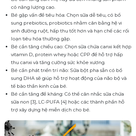
có năng lượng cao.
Bé gặp vấn đề tiêu hóa: Chọn sữa dễ tiêu, có bổ
sung prebiotics, probiotics nhằm cân bằng hệ vi
sinh đường ruột, hấp thu tốt hơn và hạn chế các rối
loạn tiêu hóa thường gặp.
Bé cần tăng chiều cao: Chọn sữa chứa canxi kết hợp
vitamin D, protein whey hoặc CPP để hỗ trợ hấp
thu canxi và tăng cường sức khỏe xương.
Bé cần phát triển trí não: Sữa bột pha sẵn có bổ
sung DHA sẽ giúp hỗ trợ hoạt động của não bộ và
tế bào thần kinh của bé.
Bé cần tăng đề kháng: Có thể cân nhắc sữa chứa
sữa non [3], LC-PUFA [4] hoặc các thành phần hỗ
trợ xây dựng hệ miễn dịch cho bé.