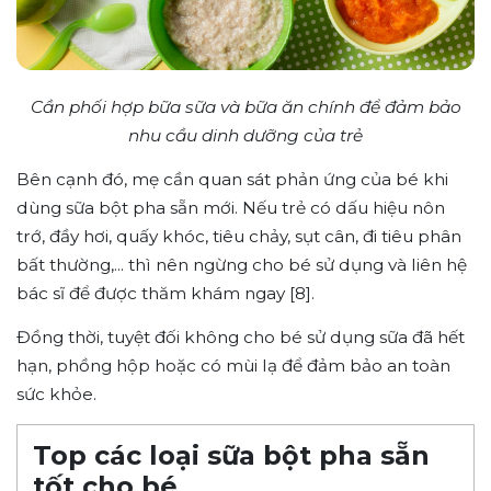
Cần phối hợp bữa sữa và bữa ăn chính để đảm bảo
nhu cầu dinh dưỡng của trẻ
Bên cạnh đó, mẹ cần quan sát phản ứng của bé khi
dùng sữa bột pha sẵn mới. Nếu trẻ có dấu hiệu nôn
trớ, đầy hơi, quấy khóc, tiêu chảy, sụt cân, đi tiêu phân
bất thường,... thì nên ngừng cho bé sử dụng và liên hệ
bác sĩ để được thăm khám ngay [8].
Đồng thời, tuyệt đối không cho bé sử dụng sữa đã hết
hạn, phồng hộp hoặc có mùi lạ để đảm bảo an toàn
sức khỏe.
Top các loại sữa bột pha sẵn
tốt cho bé