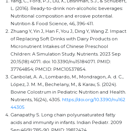
Yang, C., Ford, P.J., Liu, X., Leishman, S.J., & Schubert,
L. (2016). Ready-to-drink non-alcoholic beverages:
Nutritional composition and erosive potential.
Nutrition & Food Science, 46, 396-411.
Zhuang Y, Yin J, Han F, You J, Ding Y, Wang Z. Impact
of Replacing Soft Drinks with Dairy Products on
Micronutrient Intakes of Chinese Preschool
Children: A Simulation Study. Nutrients. 2023 Sep
20;15(18):4071. doi: 10.3390/nu15184071. PMID:
37764854; PMCID: PMC10537854.
Canbolat, A. A., Lombardo, M., Mondragon, A. d. C.,
López, J. M. M., Bechelany, M., & Karav, S. (2024).
Bovine Colostrum in Pediatric Nutrition and Health.
Nutrients, 16(24), 4305.
https://doi.org/10.3390/nu162
44305
Ganapathy S. Long chain polyunsaturated fatty
acids and immunity in infants. Indian Pediatr. 2009
Sep;46(9):785-90. PMID: 19812424.