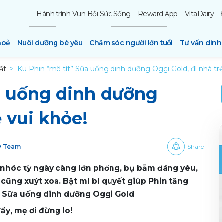
Hành trình Vun Bồi Sức Sống
Reward App
VitaDairy
hoẻ
Nuôi dưỡng bé yêu
Chăm sóc người lớn tuổi
Tư vấn din
ất
Ku Phin “mê tít” Sữa uống dinh dưỡng Oggi Gold, đi nhà trẻ
a uống dinh dưỡng
ẻ vui khỏe!
ry Team
Share
 nhóc tỳ ngày càng lớn phổng, bụ bẫm đáng yêu,
cũng xuýt xoa. Bật mí bí quyết giúp Phin tăng
hờ Sữa uống dinh dưỡng Oggi Gold
ầy, mẹ ơi đừng lo!