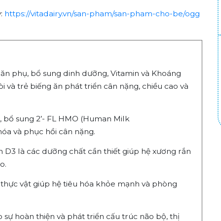
y:
https://vitadairy.vn/san-pham/san-pham-cho-be/ogg
 ăn phụ, bổ sung dinh dưỡng, Vitamin và Khoáng
òi và trẻ biếng ăn phát triển cân nặng, chiều cao và
đủ, bổ sung 2’- FL HMO (Human Milk
 hóa và phục hồi cân nặng.
in D3 là các dưỡng chất cần thiết giúp hệ xương rắn
o.
từ thực vật giúp hệ tiêu hóa khỏe mạnh và phòng
 sự hoàn thiện và phát triển cấu trúc não bộ, thị