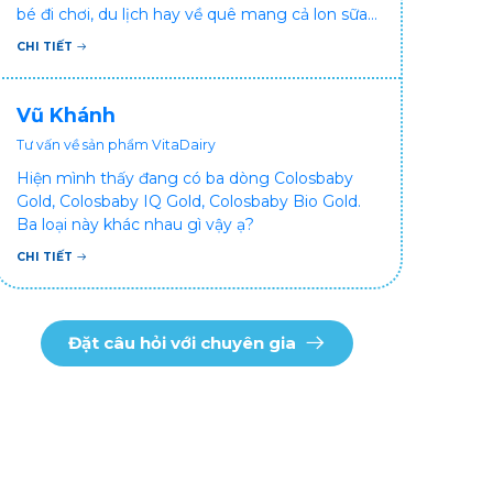
bé đi chơi, du lịch hay về quê mang cả lon sữa
khá bất tiện mà mình không muốn đổi cho bé
CHI TIẾT
dùng sữa tươi hộp khác sợ bé nạ sữa ảnh
hưởng sức khỏe!
Vũ Khánh
Tư vấn về sản phẩm VitaDairy
Hiện mình thấy đang có ba dòng Colosbaby
Gold, Colosbaby IQ Gold, Colosbaby Bio Gold.
Ba loại này khác nhau gì vậy ạ?
CHI TIẾT
Đặt câu hỏi với chuyên gia