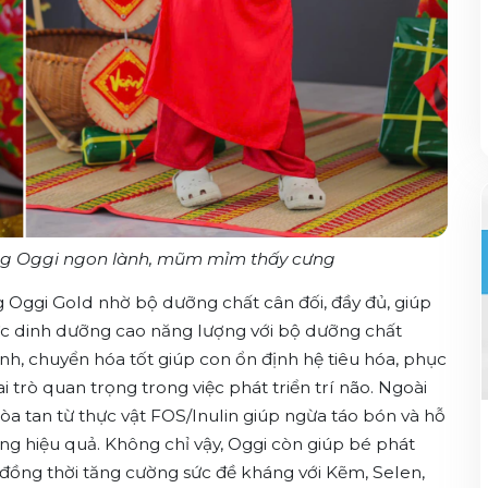
ng
Oggi
ngon
lành
,
mũm
mỉm
t
hấy
cưng
g
Oggi Gold
nhờ
bộ
dưỡng
chất
cân
đối
,
đầy
đủ
,
giúp
ức
dinh
dưỡng
cao
năng
lượng
với
bộ
dưỡng
chất
nh
,
chuyển
hóa
tốt
giúp
con
ổn
định
hệ
tiêu
hóa
,
phục
ai
trò
quan
trọng
trong
việc
phát
triển
trí
não
.
Ngoài
òa
tan
từ
thực
vật
FOS/Inulin
giú
p
ngừa
táo
bón
và
hỗ
ng
hiệu
quả
.
Không
chỉ
vậy
, Oggi
còn
giúp
bé
phát
đồng
thời
tăng
cường
sức
đề
kháng
với
Kẽm
, Selen,