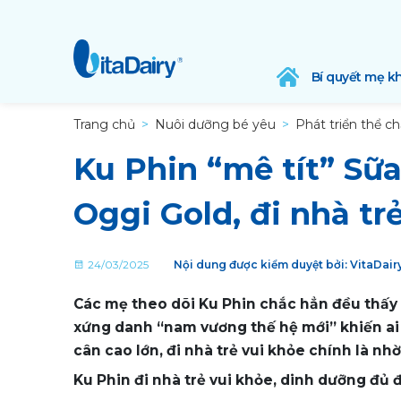
Bí quyết mẹ k
Trang chủ
Nuôi dưỡng bé yêu
Phát triển thể ch
Ku Phin “mê tít” Sữ
Oggi Gold, đi nhà tr
24/03/2025
Nội dung được kiểm duyệt bởi: VitaDai
Các mẹ theo dõi Ku Phin chắc hẳn đều thấy
xứng danh “nam vương thế hệ mới” khiến ai 
cân cao lớn, đi nhà trẻ vui khỏe chính là n
Ku Phin đi nhà trẻ vui khỏe, dinh dưỡng đủ đ