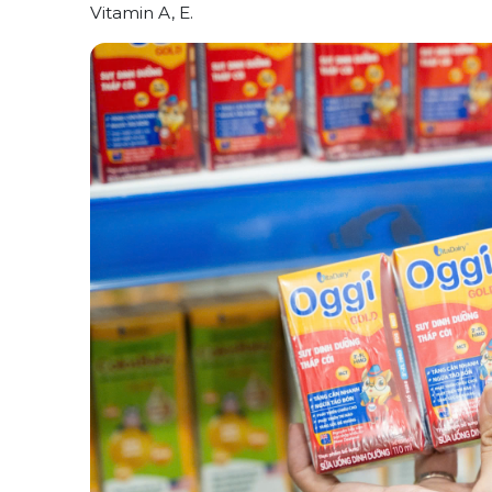
Vitamin A, E
.