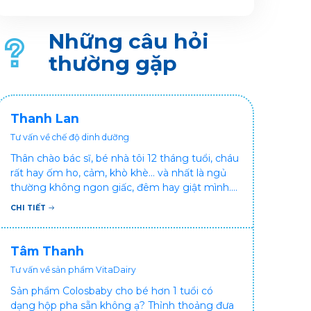
trưởng thể chất.
Những câu hỏi
thường gặp
Thanh Lan
Tư vấn về chế độ dinh dưỡng
Thân chào bác sĩ, bé nhà tôi 12 tháng tuổi, cháu
rất hay ốm ho, cảm, khò khè... và nhất là ngủ
thường không ngon giấc, đêm hay giật mình.
Vậy xin hỏi bác sĩ, bé bị tình trạng vậy nên làm
CHI TIẾT
sao để con khỏe mạnh và ngủ ngon giấc hơn
ạ? Thấy cháu vậy gia đình ai cũng xót, mẹ cũng
cực vì chăm cháu hay ốm ạ?. Cảm ơn bác sĩ.
Tâm Thanh
Tư vấn về sản phẩm VitaDairy
Sản phẩm Colosbaby cho bé hơn 1 tuổi có
dạng hộp pha sẵn không ạ? Thỉnh thoảng đưa