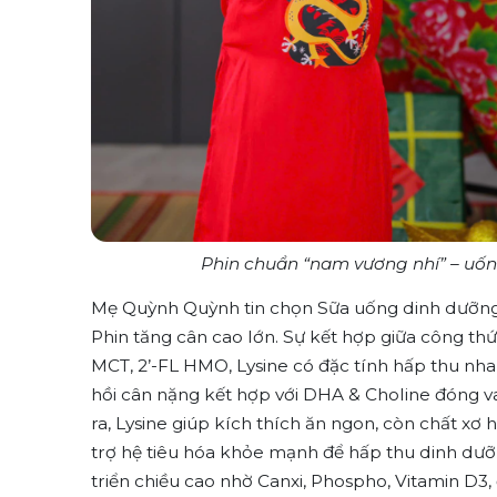
Phin
chuẩn
“
nam
vương
nhí
” –
uố
Mẹ
Quỳnh Quỳnh tin
chọn
Sữa
uống
dinh
dưỡn
Phin
tăng
cân
cao
lớn
.
Sự
kết
hợp
giữa
công
th
MCT, 2’-FL HMO, Lysine
có
đặc
tính
hấp
thu
nha
hồi
cân
nặng
kết
hợp
với
DHA & Choline
đóng
v
ra
,
Lysine
giúp
kích
thích
ăn
ngon
,
còn
chất
xơ
h
trợ
hệ
tiêu
hóa
khỏe
mạnh
để
hấp
thu
dinh
dưỡ
triển
chiều
cao
nhờ
Canxi
,
Phospho
, Vitamin D3
,