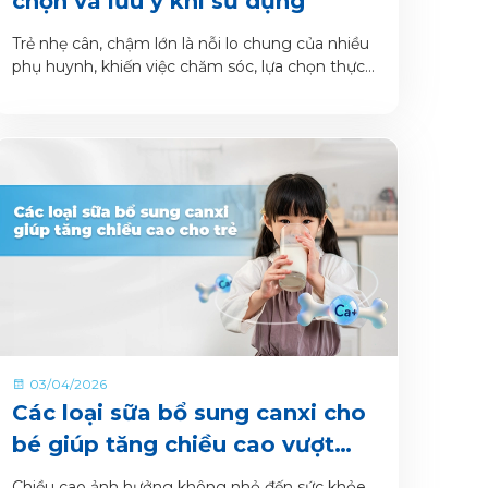
chọn và lưu ý khi sử dụng
Trẻ nhẹ cân, chậm lớn là nỗi lo chung của nhiều
phụ huynh, khiến việc chăm sóc, lựa chọn thực
phẩm và theo dõi sức khỏe hàng ngày trở nên
áp lực.
03/04/2026
Các loại sữa bổ sung canxi cho
bé giúp tăng chiều cao vượt
trội
Chiều cao ảnh hưởng không nhỏ đến sức khỏe