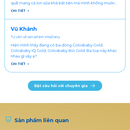
quê mang cả lon sữa khá bất tiện mà mình không muốn
đổi cho bé dùng sữa tươi hộp khác sợ bé nạ sữa ảnh
CHI TIẾT
hưởng sức khỏe!
Vũ Khánh
Tư vấn về sản phẩm VitaDairy
Hiện mình thấy đang có ba dòng Colosbaby Gold,
Colosbaby IQ Gold, Colosbaby Bio Gold. Ba loại này khác
nhau gì vậy ạ?
CHI TIẾT
Đặt câu hỏi với chuyên gia
Sản phẩm liên quan