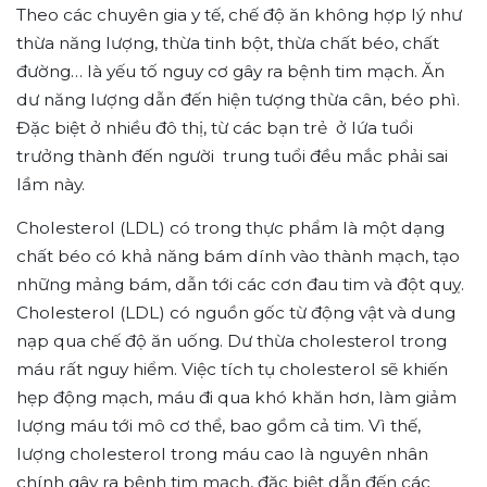
Theo các chuyên gia y tế, chế độ ăn không hợp lý như
thừa năng lượng, thừa tinh bột, thừa chất béo, chất
đường… là yếu tố nguy cơ gây ra bệnh tim mạch. Ăn
dư năng lượng dẫn đến hiện tượng thừa cân, béo phì.
Đặc biệt ở nhiều đô thị, từ các bạn trẻ ở lứa tuổi
trưởng thành đến người trung tuổi đều mắc phải sai
lầm này.
Cholesterol (LDL) có trong thực phẩm là một dạng
chất béo có khả năng bám dính vào thành mạch, tạo
những mảng bám, dẫn tới các cơn đau tim và đột quỵ.
Cholesterol (LDL) có nguồn gốc từ động vật và dung
nạp qua chế độ ăn uống. Dư thừa cholesterol trong
máu rất nguy hiểm. Việc tích tụ cholesterol sẽ khiến
hẹp động mạch, máu đi qua khó khăn hơn, làm giảm
lượng máu tới mô cơ thể, bao gồm cả tim. Vì thế,
lượng cholesterol trong máu cao là nguyên nhân
chính gây ra bệnh tim mạch, đặc biệt dẫn đến các