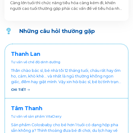
Càng lớn tuổi thì chức năng tiêu hóa càng kém đi, khiến
người cao tuổi thường gặp phải các vấn đề về tiêu hóa như
táo bón, đầy hơi, tiêu chảy, viêm dạ dày, ăn uống không
ngon miệng… Tình trạng này kéo dài, không được cải thiện
sẽ ảnh hưởng đến dinh dưỡng cho cơ thể và chất lượng
Những câu hỏi thường gặp
cuộc sống của người cao tuổi.
Thanh Lan
Tư vấn về chế độ dinh dưỡng
Thân chào bác sĩ, bé nhà tôi 12 tháng tuổi, cháu rất hay ốm
ho, cảm, khò khè... và nhất là ngủ thường không ngon
giấc, đêm hay giật mình. Vậy xin hỏi bác sĩ, bé bị tình trạng
vậy nên làm sao để con khỏe mạnh và ngủ ngon giấc hơn
CHI TIẾT
ạ? Thấy cháu vậy gia đình ai cũng xót, mẹ cũng cực vì
chăm cháu hay ốm ạ?. Cảm ơn bác sĩ.
Tâm Thanh
Tư vấn về sản phẩm VitaDairy
Sản phẩm Colosbaby cho bé hơn 1 tuổi có dạng hộp pha
sẵn không ạ? Thỉnh thoảng đưa bé đi chơi, du lịch hay về