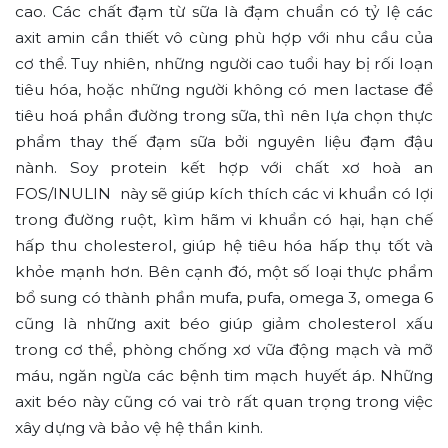
cao. Các chất đạm từ sữa là đạm chuẩn có tỷ lệ các
axit amin cần thiết vô cùng phù hợp với nhu cầu của
cơ thể. Tuy nhiên, những người cao tuổi hay bị rối loạn
tiêu hóa, hoặc những người không có men lactase để
tiêu hoá phần đường trong sữa, thì nên lựa chọn thực
phẩm thay thế đạm sữa bởi nguyên liệu đạm đậu
nành. Soy protein kết hợp với chất xơ hoà an
FOS/INULIN này sẽ giúp kích thích các vi khuẩn có lợi
trong đường ruột, kìm hãm vi khuẩn có hại, hạn chế
hấp thu cholesterol, giúp hệ tiêu hóa hấp thụ tốt và
khỏe mạnh hơn. Bên cạnh đó, một số loại thực phẩm
bổ sung có thành phần mufa, pufa, omega 3, omega 6
cũng là những axit béo giúp giảm cholesterol xấu
trong cơ thể, phòng chống xơ vữa động mạch và mỡ
máu, ngăn ngừa các bệnh tim mạch huyết áp. Những
axit béo này cũng có vai trò rất quan trọng trong việc
xây dựng và bảo vệ hệ thần kinh.