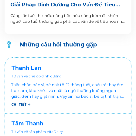
Giải Pháp Dinh Dưỡng Cho Vấn Đề Tiêu
Hóa Của Người Cao Tuổi
Càng lớn tuổi thì chức năng tiêu hóa càng kém đi, khiến
người cao tuổi thường gặp phải các vấn đề về tiêu hóa như
táo bón, đầy hơi, tiêu chảy, viêm dạ dày, ăn uống không
ngon miệng… Tình trạng này kéo dài, không được cải thiện
sẽ ảnh hưởng đến dinh dưỡng cho cơ thể và chất lượng
Những câu hỏi thường gặp
cuộc sống của người cao tuổi.
Thanh Lan
Tư vấn về chế độ dinh dưỡng
Thân chào bác sĩ, bé nhà tôi 12 tháng tuổi, cháu rất hay ốm
ho, cảm, khò khè... và nhất là ngủ thường không ngon
giấc, đêm hay giật mình. Vậy xin hỏi bác sĩ, bé bị tình trạng
vậy nên làm sao để con khỏe mạnh và ngủ ngon giấc hơn
CHI TIẾT
ạ? Thấy cháu vậy gia đình ai cũng xót, mẹ cũng cực vì
chăm cháu hay ốm ạ?. Cảm ơn bác sĩ.
Tâm Thanh
Tư vấn về sản phẩm VitaDairy