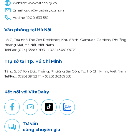
Website:
www.vitadairy.vn
Email:
cskh@vitadairy.com.vn
Hotline:
1900 633 559
Văn phòng tại Hà Nội
Lô G, Toà nhà The Zen Residence, Khu đô thị Gamuda Gardens, Phường
Hoàng Mai, Hà Nội, Việt Nam
Tel/Fax: (024) 3540 9193 -
(024) 3641 0079
Trụ sở tại Tp. Hồ Chí Minh
Tầng 5, 37 Tôn Đức Thắng, Phường Sài Gòn, Tp. Hồ Chí Minh, Việt Nam
Tel/Fax: (028) 39152 111 - (028) 36369658
Kết nối với VitaDairy
Tư vấn
cùng chuyên gia