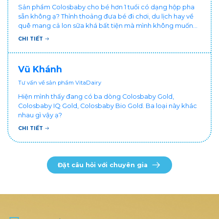
Sản phẩm Colosbaby cho bé hơn 1 tuổi có dạng hộp pha
sẵn không ạ? Thỉnh thoảng đưa bé đi chơi, du lịch hay về
quê mang cả lon sữa khá bất tiện mà mình không muốn
đổi cho bé dùng sữa tươi hộp khác sợ bé nạ sữa ảnh
CHI TIẾT
hưởng sức khỏe!
Vũ Khánh
Tư vấn về sản phẩm VitaDairy
Hiện mình thấy đang có ba dòng Colosbaby Gold,
Colosbaby IQ Gold, Colosbaby Bio Gold. Ba loại này khác
nhau gì vậy ạ?
CHI TIẾT
Đặt câu hỏi với chuyên gia