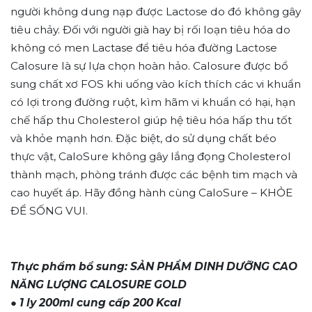
người không dung nạp được Lactose do đó không gây
tiêu chảy. Đối với người già hay bị rối loạn tiêu hóa do
không có men Lactase để tiêu hóa đường Lactose
Calosure là sự lựa chọn hoàn hảo. Calosure được bổ
sung chất xơ FOS khi uống vào kích thích các vi khuẩn
có lợi trong đường ruột, kìm hãm vi khuẩn có hại, hạn
chế hấp thu Cholesterol giúp hệ tiêu hóa hấp thu tốt
và khỏe mạnh hơn. Đặc biệt, do sử dụng chất béo
thực vật, CaloSure không gây lắng đọng Cholesterol
thành mạch, phòng tránh được các bệnh tim mạch và
cao huyết áp. Hãy đồng hành cùng CaloSure – KHỎE
ĐỂ SỐNG VUI.
Thực phẩm bổ sung: SẢN PHẨM DINH DƯỠNG CAO
NĂNG LƯỢNG CALOSURE GOLD
● 1 ly 200ml cung cấp 200 Kcal