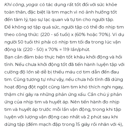
Khí công, yoga
: có tác dụng rất tốt đối với sức khỏe
toàn thân, đặc biệt là tim mạch vì nó ảnh hưởng tốt
đến tâm lý, tạo sự lạc quan và tự tin cho người tập.
Để không sợ tập quá sức, người tập có thể đo nhịp tim
theo công thức: (220 - số tuổi) x (60% hoặc 70%). Ví dụ
người 50 tuổi thì phải có nhịp tim tối đa trong lúc vận
động là: (220 - 50) x 70% = 119 lần/phút.
Bạn cần đảm bảo thực hiện tốt khâu khởi động và hồi
tĩnh. Nếu chưa khởi động tốt đã tiến hành luyện tập với
cường độ lớn sẽ dễ bị thiếu máu cơ tim dẫn đến đau
tim. Cũng tương tự như vậy, nếu chưa hồi tĩnh đã dừng
hoạt động đột ngột cũng làm tim khó thích nghi ngay,
thậm chí gây ra những phản ứng xấu. Cần chú ý phản
ứng của nhịp tim và huyết áp. Nên tiến hành đo nhịp
tim và huyết áp trước mỗi lần vận động, trong khi tập
luyện với lượng vận động cao nhất và 2 phút sau khi
dừng tập (đếm mạch đập trong 15 giây rồi nhân với 4),