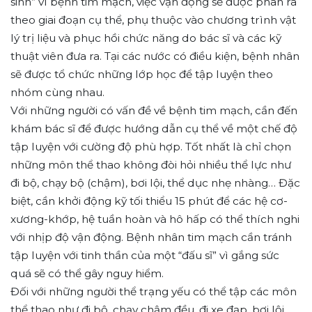
sinh” vì bệnh tim mạch, việc vận động sẽ được phân ra
theo giai đoạn cụ thể, phụ thuộc vào chương trình vật
lý trị liệu và phục hồi chức năng do bác sĩ và các kỹ
thuật viên đưa ra. Tại các nước có điều kiện, bệnh nhân
sẽ được tổ chức những lớp học để tập luyện theo
nhóm cùng nhau.
Với những người có vấn đề về bệnh tim mạch, cần đến
khám bác sĩ để được hướng dẫn cụ thể về một chế độ
tập luyện với cường độ phù hợp. Tốt nhất là chỉ chọn
những môn thể thao không đòi hỏi nhiều thể lực như
đi bộ, chạy bộ (chậm), bơi lội, thể dục nhẹ nhàng… Đặc
biệt, cần khởi động kỹ tối thiểu 15 phút để các hệ cơ-
xương-khớp, hệ tuần hoàn và hô hấp có thể thích nghi
với nhịp độ vận động. Bệnh nhân tim mạch cần tránh
tập luyện với tinh thần của một “đấu sĩ” vì gắng sức
quá sẽ có thể gây nguy hiểm.
Đối với những người thể trạng yếu có thể tập các môn
thể thao như đi bộ, chạy chậm đều, đi xe đạp, bơi lội…