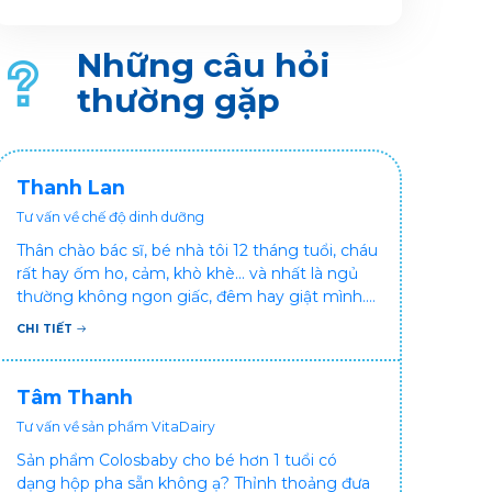
vấn đề tiểu đường thai kỳ. Thật may là mình đã
tìm ra được bí quyết trấn áp nỗi lo này rồi đây!
Những câu hỏi
thường gặp
Thanh Lan
Tư vấn về chế độ dinh dưỡng
Thân chào bác sĩ, bé nhà tôi 12 tháng tuổi, cháu
rất hay ốm ho, cảm, khò khè... và nhất là ngủ
thường không ngon giấc, đêm hay giật mình.
Vậy xin hỏi bác sĩ, bé bị tình trạng vậy nên làm
CHI TIẾT
sao để con khỏe mạnh và ngủ ngon giấc hơn
ạ? Thấy cháu vậy gia đình ai cũng xót, mẹ cũng
cực vì chăm cháu hay ốm ạ?. Cảm ơn bác sĩ.
Tâm Thanh
Tư vấn về sản phẩm VitaDairy
Sản phẩm Colosbaby cho bé hơn 1 tuổi có
dạng hộp pha sẵn không ạ? Thỉnh thoảng đưa