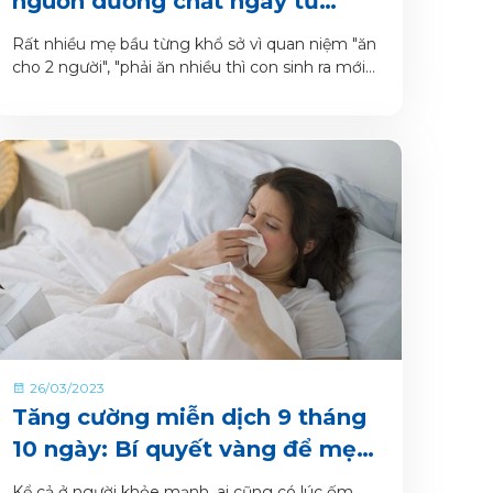
nguồn dưỡng chất ngay từ
trong bụng mẹ
Rất nhiều mẹ bầu từng khổ sở vì quan niệm "ăn
cho 2 người", "phải ăn nhiều thì con sinh ra mới
đủ cân, mới đủ chất được". Tuy nhiên, đây đều là
những khái niệm xưa cũ và thời nay thì các "mẹ
bầu Gen Z" đã thông thái hơn rất nhiều rồi!
26/03/2023
Tăng cường miễn dịch 9 tháng
10 ngày: Bí quyết vàng để mẹ
bầu tạm biệt nỗi lo mắc bệnh,
Kể cả ở người khỏe mạnh, ai cũng có lúc ốm,