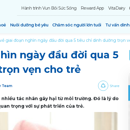
Hành trình Vun Bồi Sức Sống
Reward App
VitaDairy
hoẻ
Nuôi dưỡng bé yêu
Chăm sóc người lớn tuổi
Tư vấn din
về giai đoạn nghìn ngày đầu đời qua 5 tiêu chí dinh dưỡng trọn v
ghìn ngày đầu đời qua 5
trọn vẹn cho trẻ
ry Team
Share
i nhiều tác nhân gây hại từ môi trường. Đó là lý do
an trọng với sự phát triển của trẻ.