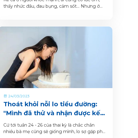
thai nhi ra đời khỏe mạnh
thấy nhức đầu, đau bụng, cảm sốt... Nhưng ở
phụ nữ mang thai, việc ốm đau và nhiễm khuẩn
không dừng lại ở việc gây khó chịu cho cơ thể
người mẹ, mà còn có thể ảnh hưởng đến sức
khỏe thai nhi.
24/03/2023
Thoát khỏi nỗi lo tiểu đường:
"Mình đã thử và nhận được kết
quả khá mỹ mãn"
Cứ tới tuần 24 - 26 của thai kỳ là chắc chắn
nhiều bà mẹ cũng sẽ giống mình, lo sợ gặp phải