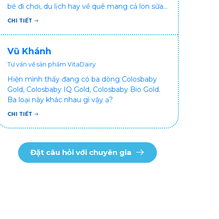
bé đi chơi, du lịch hay về quê mang cả lon sữa
khá bất tiện mà mình không muốn đổi cho bé
CHI TIẾT
dùng sữa tươi hộp khác sợ bé nạ sữa ảnh
hưởng sức khỏe!
Vũ Khánh
Tư vấn về sản phẩm VitaDairy
Hiện mình thấy đang có ba dòng Colosbaby
Gold, Colosbaby IQ Gold, Colosbaby Bio Gold.
Ba loại này khác nhau gì vậy ạ?
CHI TIẾT
Đặt câu hỏi với chuyên gia