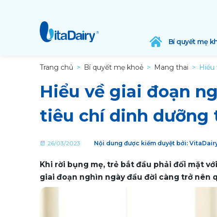
Bí quyết mẹ k
Trang chủ
Bí quyết mẹ khoẻ
Mang thai
Hiểu 
Hiểu về giai đoạn n
tiêu chí dinh dưỡng 
26/03/2023
Nội dung được kiểm duyệt bởi: VitaDai
Khi rời bụng mẹ, trẻ bắt đầu phải đối mặt vớ
giai đoạn nghìn ngày đầu đời càng trở nên qu