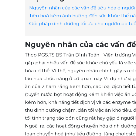
Nguyên nhân của các vấn đề tiêu hóa ở người 
Tiêu hoá kém ảnh hưởng đến sức khỏe thế n
Giải pháp dinh dưỡng tối ưu cho người cao tuổ
Nguyên nhân của các vấn đề 
Theo PGS.TS.BS Trần Đình Toán - Viện trưởng Vi
gặp phải nhiều vấn đề sức khỏe chủ yếu là việc
hóa cơ thể. Vì thế, nguyên nhân chính gây ra các
lão hoá chức năng ở cơ quan này. Ví dụ như vị 
ăn của 2 hàm răng kém hơn, các loại dịch tiết t
(tuyến nước bọt hoạt động kém khiến việc ăn 
kém hơn, khả năng tiết dịch vị và các enzyme 
thu dinh dưỡng chậm, dẫn tới việc ăn khó tiêu,
tới tình trạng táo bón cũng rất hay gặp ở người 
Ngoài ra, các hoạt động chuyển hóa dinh dưỡng
loạn chuyển hoá (như tiểu đường, tăng cholest