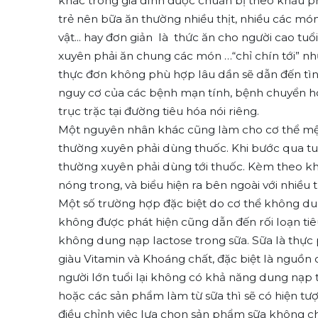
khác trong gia đình được chuẩn bị theo khẩu ph
trẻ nên bữa ăn thường nhiều thịt, nhiều các mó
vật... hay đơn giản là thức ăn cho người cao 
xuyên phải ăn chung các món …“chỉ chín tới” như
thực đơn không phù hợp lâu dần sẽ dẫn đến tìn
nguy cơ của các bệnh mạn tính, bệnh chuyển ho
trục trặc tại đường tiêu hóa nói riêng.
Một nguyên nhân khác cũng làm cho cơ thể mệt m
thường xuyên phải dùng thuốc. Khi bước qua tu
thường xuyên phải dùng tới thuốc. Kèm theo khả
nóng trong, và biểu hiện ra bên ngoài với nhiều 
Một số trường hợp đặc biệt do cơ thể không d
không được phát hiện cũng dẫn đến rối loạn tiêu
không dung nạp lactose trong sữa. Sữa là thực p
giàu Vitamin và Khoáng chất, đặc biệt là nguồn c
người lớn tuổi lại không có khả năng dung nạp
hoặc các sản phẩm làm từ sữa thì sẽ có hiện tư
điều chỉnh việc lựa chọn sản phẩm sữa không c