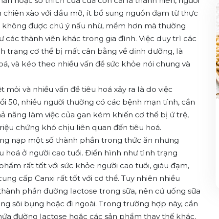
ần hoặc sở thích của của con cái là thanh niên, người
n chiên xào với dầu mỡ, ít bổ sung nguồn đạm từ thực
tuổi không được chú ý nấu nhừ, mềm hơn mà thường
 các thành viên khác trong gia đình. Việc duy trì các
h trạng cơ thể bị mất cân bằng về dinh dưỡng, là
á, và kéo theo nhiều vấn đề sức khỏe nói chung và
ỏi và nhiều vấn đề tiêu hoá xảy ra là do việc
ổi 50, nhiều người thường có các bệnh mạn tính, cần
 năng làm việc của gan kém khiến cơ thể bị ứ trệ,
triệu chứng khó chịu liên quan đến tiêu hoá.
ung nạp một số thành phần trong thức ăn nhưng
 hoá ở người cao tuổi. Điển hình như tình trạng
hẩm rất tốt với sức khỏe người cao tuổi, giàu đạm,
ung cấp Canxi rất tốt với cơ thể. Tuy nhiên nhiều
 thành phần đường lactose trong sữa, nên cứ uống sữa
ợng sôi bụng hoặc đi ngoài. Trong trường hợp này, cần
hứa đường lactose hoặc các sản phẩm thay thế khác.