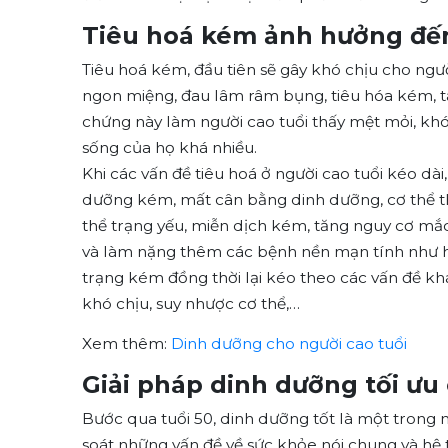
Tiêu hoá kém ảnh hưởng đến
Tiêu hoá kém, đầu tiên sẽ gây khó chịu cho ngườ
ngon miệng, đau lâm râm bụng, tiêu hóa kém, táo 
chứng này làm người cao tuổi thấy mệt mỏi, kh
sống của họ khá nhiều.
Khi các vấn đề tiêu hoá ở người cao tuổi kéo dài
dưỡng kém, mất cân bằng dinh dưỡng, cơ thể th
thể trạng yếu, miễn dịch kém, tăng nguy cơ m
và làm nặng thêm các bệnh nền mạn tính như hu
trạng kém đồng thời lại kéo theo các vấn đề khá
khó chịu, suy nhược cơ thể,…
Xem thêm:
Dinh dưỡng cho người cao tuổi
Giải pháp dinh dưỡng tối ưu 
Bước qua tuổi 50, dinh dưỡng tốt là một trong 
soát những vấn đề về sức khỏe nói chung và hệ t