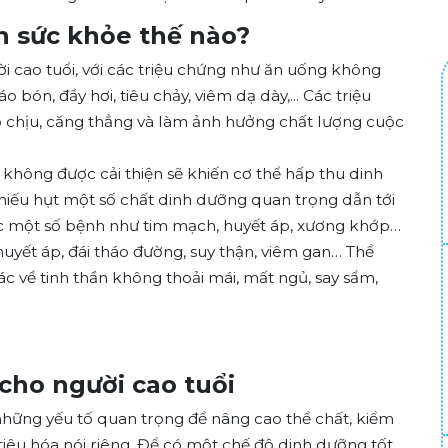
 sức khỏe thế nào?
i cao tuổi, với các triệu chứng như ăn uống không
bón, đầy hơi, tiêu chảy, viêm dạ dày,... Các triệu
ó chịu, căng thẳng và làm ảnh hưởng chất lượng cuộc
, không được cải thiện sẽ khiến cơ thể hấp thu dinh
iếu hụt một số chất dinh dưỡng quan trọng dẫn tới
ắc một số bệnh như tim mạch, huyết áp, xương khớp…
yết áp, đái tháo đường, suy thận, viêm gan… Thể
c về tinh thần không thoải mái, mất ngủ, say sẩm,
cho người cao tuổi
những yếu tố quan trọng để nâng cao thể chất, kiểm
iêu hóa nói riêng. Để có một chế độ dinh dưỡng tốt,