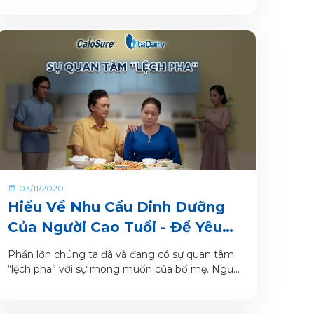
03/11/2020
Hiểu Về Nhu Cầu Dinh Dưỡng
Của Người Cao Tuổi - Để Yêu
Thương Không Còn Lệch Pha
Phần lớn chúng ta đã và đang có sự quan tâm
“lệch pha” với sự mong muốn của bố mẹ. Người
con hiếu thảo có sự quan tâm dành cho bố mẹ
thôi chưa đủ, sự quan tâm đó cần có đủ tinh tế
và đúng cách.