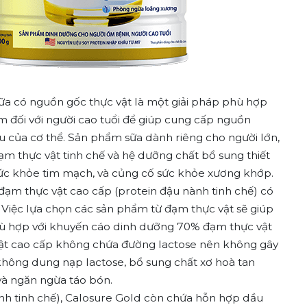
sữa có nguồn gốc thực vật là một giải pháp phù hợp
ểm đối với người cao tuổi để giúp cung cấp nguồn
u của cơ thể. Sản phẩm sữa dành riêng cho người lớn,
ạm thực vật tinh chế và hệ dưỡng chất bổ sung thiết
 sức khỏe tim mạch, và củng cố sức khỏe xương khớp.
ạm thực vật cao cấp (protein đậu nành tinh chế) có
ổi. Việc lựa chọn các sản phẩm từ đạm thực vật sẽ giúp
phù hợp với khuyến cáo dinh dưỡng 70% đạm thực vật
vật cao cấp không chứa đường lactose nên không gây
 không dung nạp lactose, bổ sung chất xơ hoà tan
và ngăn ngừa táo bón.
h tinh chế), Calosure Gold còn chứa hỗn hợp dầu