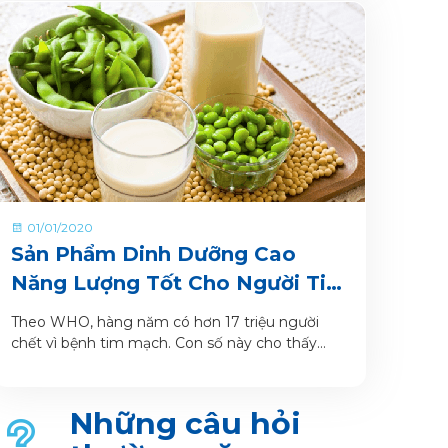
01/01/2020
Sản Phẩm Dinh Dưỡng Cao
Năng Lượng Tốt Cho Người Tim
Mạch
Theo WHO, hàng năm có hơn 17 triệu người
chết vì bệnh tim mạch. Con số này cho thấy
mức độ phổ biến và nguy hiểm của các bệnh lý
về tim, trong đó thường gặp nhất là cao huyết
áp, bệnh lý mạch vành và tai biến mạch máu
Những câu hỏi
não.