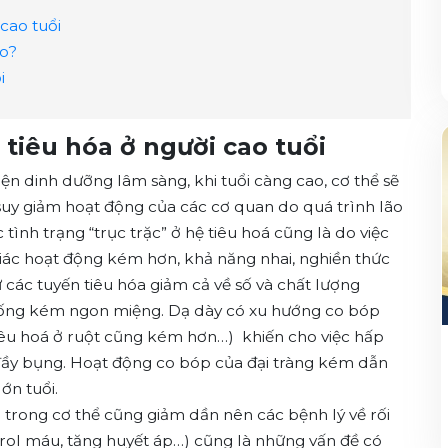
cao tuổi
ào?
i
tiêu hóa ở người cao tuổi
ện dinh dưỡng lâm sàng, khi tuổi càng cao, cơ thể sẽ
 suy giảm hoạt động của các cơ quan do quá trình lão
 tình trạng “trục trặc” ở hệ tiêu hoá cũng là do việc
giác hoạt động kém hơn, khả năng nhai, nghiền thức
ừ các tuyến tiêu hóa giảm cả về số và chất lượng
uống kém ngon miệng. Dạ dày có xu hướng co bóp
tiêu hoá ở ruột cũng kém hơn…) khiến cho việc hấp
 đầy bụng. Hoạt động co bóp của đại tràng kém dẫn
lớn tuổi.
 trong cơ thể cũng giảm dần nên các bệnh lý về rối
erol máu, tăng huyết áp…) cũng là những vấn đề có