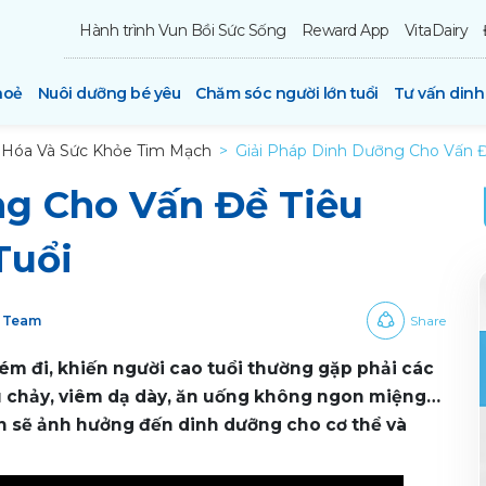
Hành trình Vun Bồi Sức Sống
Reward App
VitaDairy
hoẻ
Nuôi dưỡng bé yêu
Chăm sóc người lớn tuổi
Tư vấn din
u Hóa Và Sức Khỏe Tim Mạch
Giải Pháp Dinh Dưỡng Cho Vấn Đ
ng Cho Vấn Đề Tiêu
Tuổi
y Team
Share
ém đi, khiến người cao tuổi thường gặp phải các
iêu chảy, viêm dạ dày, ăn uống không ngon miệng…
ện sẽ ảnh hưởng đến dinh dưỡng cho cơ thể và