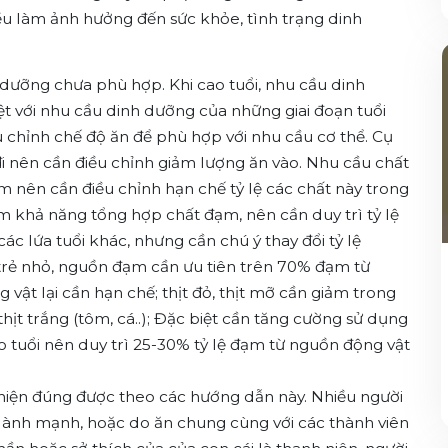
ều làm ảnh hưởng đến sức khỏe, tình trạng dinh
dưỡng chưa phù hợp. Khi cao tuổi, nhu cầu dinh
ệt với nhu cầu dinh dưỡng của những giai đoạn tuổi
u chỉnh chế độ ăn để phù hợp với nhu cầu cơ thể. Cụ
đi nên cần điều chỉnh giảm lượng ăn vào. Nhu cầu chất
ảm nên cần điều chỉnh hạn chế tỷ lệ các chất này trong
ảm khả năng tổng hợp chất đạm, nên cần duy trì tỷ lệ
c lứa tuổi khác, nhưng cần chú ý thay đổi tỷ lệ
trẻ nhỏ, nguồn đạm cần ưu tiên trên 70% đạm từ
g vật lại cần hạn chế; thịt đỏ, thịt mỡ cần giảm trong
thịt trắng (tôm, cá..); Đặc biệt cần tăng cường sử dụng
 tuổi nên duy trì 25-30% tỷ lệ đạm từ nguồn động vật
ực hiện đúng được theo các hướng dẫn này. Nhiều người
ự lành mạnh, hoặc do ăn chung cùng với các thành viên