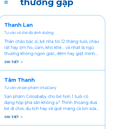
thường gặp
Thanh Lan
Tư vấn về chế độ dinh dưỡng
Thân chào bác sĩ, bé nhà tôi 12 tháng tuổi, cháu
rất hay ốm ho, cảm, khò khè... và nhất là ngủ
thường không ngon giấc, đêm hay giật mình.
Vậy xin hỏi bác sĩ, bé bị tình trạng vậy nên làm
CHI TIẾT
sao để con khỏe mạnh và ngủ ngon giấc hơn
ạ? Thấy cháu vậy gia đình ai cũng xót, mẹ cũng
cực vì chăm cháu hay ốm ạ?. Cảm ơn bác sĩ.
Tâm Thanh
Tư vấn về sản phẩm VitaDairy
Sản phẩm Colosbaby cho bé hơn 1 tuổi có
dạng hộp pha sẵn không ạ? Thỉnh thoảng đưa
bé đi chơi, du lịch hay về quê mang cả lon sữa
khá bất tiện mà mình không muốn đổi cho bé
CHI TIẾT
dùng sữa tươi hộp khác sợ bé nạ sữa ảnh
hưởng sức khỏe!