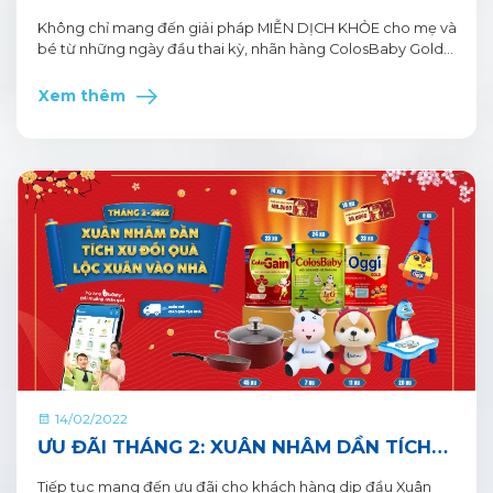
CHO MẸ TỪ COLOSBABY GOLD for MUM
Không chỉ mang đến giải pháp MIỄN DỊCH KHỎE cho mẹ và
bé từ những ngày đầu thai kỳ, nhãn hàng ColosBaby Gold
for Mum còn mang đến cho mẹ những cơ hội sở hữu những
quà tặng hấp dẫn HOÀN TOÀN MIỄN PHÍ
Xem thêm
14/02/2022
ƯU ĐÃI THÁNG 2: XUÂN NHÂM DẦN TÍCH
XU ĐỔI QUÀ LỘC XUÂN VÀO NHÀ
Tiếp tục mang đến ưu đãi cho khách hàng dịp đầu Xuân