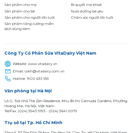
Sản phẩm cho mẹ
Bí quyết mẹ khoẻ
Sản phẩm cho bé
Nuôi dưỡng bé yêu
Sản phẩm cho người lớn tuổi
Chăm sóc người lớn tuổi
Sản phẩm tăng cường miễn
dịch dùng kèm
Công Ty Cổ Phần Sữa VitaDairy Việt Nam
Website:
www.vitadairy.vn
Email:
cskh@vitadairy.com.vn
Hotline:
1900 633 559
Văn phòng tại Hà Nội
Lô G, Toà nhà The Zen Residence, Khu đô thị Gamuda Gardens, Phường
Hoàng Mai, Hà Nội, Việt Nam
Tel/Fax: (024) 3540 9193 -
(024) 3641 0079
Trụ sở tại Tp. Hồ Chí Minh
Tầng 5, 37 Tôn Đức Thắng, Phường Sài Gòn, Tp. Hồ Chí Minh, Việt Nam