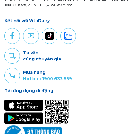
Tel/Fax: (028) 39152 111 - (028) 36369658
Kết nối với VitaDairy
Tư vấn
cùng chuyên gia
Mua hàng
Hotline: 1900 633 559
Tải ứng dụng di động