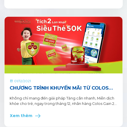
công 10 lượt tham gia tích xu đổi muỗng thành công.
01/12/2021
CHƯƠNG TRÌNH KHUYẾN MÃI TỪ COLOS
GAIN 2+ TÍCH 2 LON NHẬN SIÊU THẺ 50K
Không chỉ mang đến giải pháp Tăng cân nhanh, Miễn dịch
khỏe cho trẻ, ngay trong tháng 12, nhãn hàng Colos Gain 2+
mang đến chương trình Khuyến mãi hấp dẫn cho khách
hàng trên ứng dụng VitaDairy - Đổi muỗng nhận quà.
Xem thêm