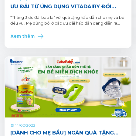
ƯU ĐÃI TỪ ỨNG DỤNG VITADAIRY ĐỔI
MUỖNG NHẬN QUÀ: THÁNG 3 CHO MẸ -
“Tháng 3 ưu đãi bao la” với quà tặng hấp dẫn cho mẹ và bé
NHIỀU QUÀ CHO BÉ
đều vui. Mẹ đừng bỏ lỡ các ưu đãi hấp dẫn đang diễn ra
trên Ứng dụng VitaDairy. Đặc biệt, việc Đổi quà sẽ trở nên
dễ dàng hơn khi tham gia chương trình Tri ân vàng nhận
Xem thêm
ngàn xu thưởng tặng thêm tới 50% số xu tích.
14/02/2022
[DÀNH CHO MẸ BẦU] NGÀN QUÀ TẶNG