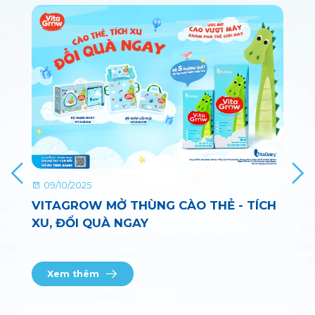
28/08/2025
G CÀO THẺ - TÍCH
TÍCH THẺ COLOSGAIN - 
TĂNG CÂN!
Mẹ ơi, mùa tựu trường đã tới rồi!
Xem thêm