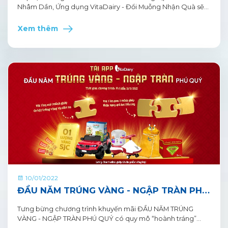
Nhâm Dần, Ứng dụng VitaDairy - Đổi Muỗng Nhận Quà sẽ
mang đến các ưu đãi là các phần quà giá trị và hấp dẫn.
Bên cạnh các chương trình như thường lệ, người dùng còn
Xem thêm
có cơ hội NHẬN THÊM QUÀ TẶNG thông qua TÍNH NĂNG
CHIA SẺ đến người thân và bạn bè.
10/01/2022
ĐẦU NĂM TRÚNG VÀNG - NGẬP TRÀN PHÚ
QUÝ CƠ HỘI SỞ HỮU NHIỀU GIẢI THƯỞNG
Tưng bừng chương trình khuyến mãi ĐẦU NĂM TRÚNG
LỚN TỪ ỨNG DỤNG VITADAIRY
VÀNG - NGẬP TRÀN PHÚ QUÝ có quy mô “hoành tráng”