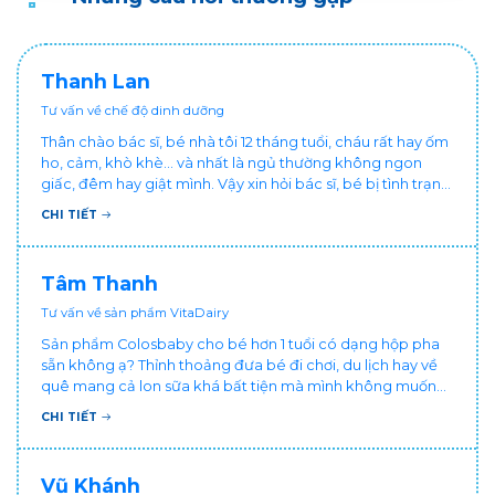
Thanh Lan
Tư vấn về chế độ dinh dưỡng
Thân chào bác sĩ, bé nhà tôi 12 tháng tuổi, cháu rất hay ốm
ho, cảm, khò khè... và nhất là ngủ thường không ngon
giấc, đêm hay giật mình. Vậy xin hỏi bác sĩ, bé bị tình trạng
vậy nên làm sao để con khỏe mạnh và ngủ ngon giấc hơn
CHI TIẾT
ạ? Thấy cháu vậy gia đình ai cũng xót, mẹ cũng cực vì
chăm cháu hay ốm ạ?. Cảm ơn bác sĩ.
Tâm Thanh
Tư vấn về sản phẩm VitaDairy
Sản phẩm Colosbaby cho bé hơn 1 tuổi có dạng hộp pha
sẵn không ạ? Thỉnh thoảng đưa bé đi chơi, du lịch hay về
quê mang cả lon sữa khá bất tiện mà mình không muốn
đổi cho bé dùng sữa tươi hộp khác sợ bé nạ sữa ảnh
CHI TIẾT
hưởng sức khỏe!
Vũ Khánh