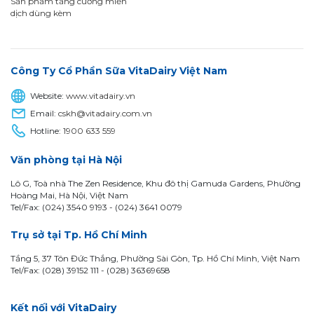
Sản phẩm tăng cường miễn
dịch dùng kèm
Công Ty Cổ Phần Sữa VitaDairy Việt Nam
Website:
www.vitadairy.vn
Email:
cskh@vitadairy.com.vn
Hotline:
1900 633 559
Văn phòng tại Hà Nội
Lô G, Toà nhà The Zen Residence, Khu đô thị Gamuda Gardens, Phường
Hoàng Mai, Hà Nội, Việt Nam
Tel/Fax: (024) 3540 9193 -
(024) 3641 0079
Trụ sở tại Tp. Hồ Chí Minh
Tầng 5, 37 Tôn Đức Thắng, Phường Sài Gòn, Tp. Hồ Chí Minh, Việt Nam
Tel/Fax: (028) 39152 111 - (028) 36369658
Kết nối với VitaDairy