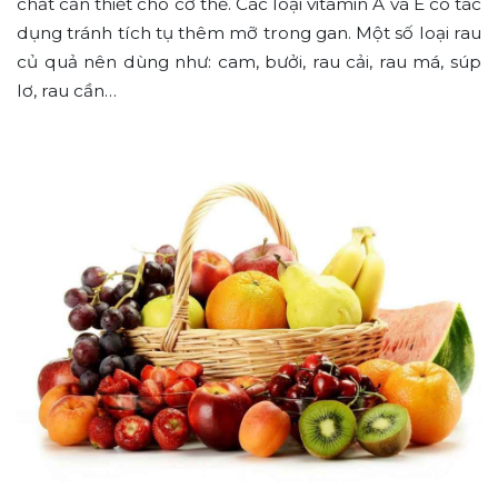
chất cần thiết cho cơ thể. Các loại vitamin A và E có tác
dụng tránh tích tụ thêm mỡ trong gan. Một số loại rau
củ quả nên dùng như: cam, bưởi, rau cải, rau má, súp
lơ, rau cần…