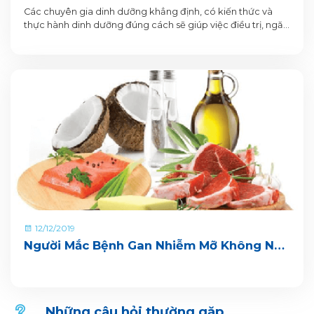
Gan Tốt Nhất Đảm Bảo Dưỡng Chất
Các chuyên gia dinh dưỡng khẳng định, có kiến thức và
thực hành dinh dưỡng đúng cách sẽ giúp việc điều trị, ngăn
ngừa và làm chậm quá trình xảy ra các biến chứng bệnh
gan trở nên đặc biệt hiệu quả.
12/12/2019
Người Mắc Bệnh Gan Nhiễm Mỡ Không Nên
Ăn Gì? Nên Ăn Gì Đảm Bảo Dinh Dưỡng
Những câu hỏi thường gặp