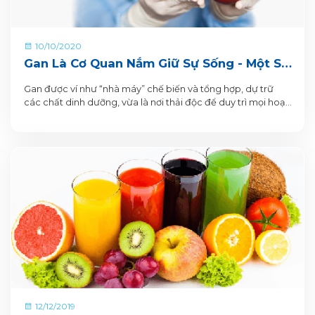
10/10/2020
Gan Là Cơ Quan Nắm Giữ Sự Sống - Một Số
Lưu Ý Giúp Gan Luôn Khỏe Mạnh
Gan được ví như “nhà máy” chế biến và tổng hợp, dự trữ
các chất dinh dưỡng, vừa là nơi thải độc để duy trì mọi hoạt
động sống của cơ thể.
12/12/2019