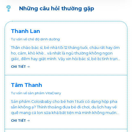
Những câu hỏi thường gặp
Thanh Lan
Tư vấn về chế độ dinh dưỡng
Thân chào bác sĩ, bé nhà tôi 12 tháng tuổi, cháu rất hay ốm
ho, cảm, khò khè... và nhất là ngủ thường không ngon
giấc, đêm hay giật mình. Vậy xin hỏi bác sĩ, bé bị tình trạng
vậy nên làm sao để con khỏe mạnh và ngủ ngon giấc hơn
CHI TIẾT
ạ? Thấy cháu vậy gia đình ai cũng xót, mẹ cũng cực vì
chăm cháu hay ốm ạ?. Cảm ơn bác sĩ.
Tâm Thanh
Tư vấn về sản phẩm VitaDairy
Sản phẩm Colosbaby cho bé hơn 1 tuổi có dạng hộp pha
sẵn không ạ? Thỉnh thoảng đưa bé đi chơi, du lịch hay về
quê mang cả lon sữa khá bất tiện mà mình không muốn
đổi cho bé dùng sữa tươi hộp khác sợ bé nạ sữa ảnh
CHI TIẾT
hưởng sức khỏe!