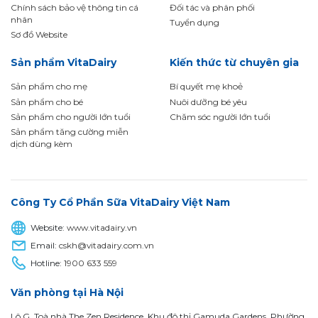
Chính sách bảo vệ thông tin cá
Đối tác và phân phối
nhân
Tuyển dụng
Sơ đồ Website
Sản phẩm VitaDairy
Kiến thức từ chuyên gia
Sản phẩm cho mẹ
Bí quyết mẹ khoẻ
Sản phẩm cho bé
Nuôi dưỡng bé yêu
Sản phẩm cho người lớn tuổi
Chăm sóc người lớn tuổi
Sản phẩm tăng cường miễn
dịch dùng kèm
Công Ty Cổ Phần Sữa VitaDairy Việt Nam
Website:
www.vitadairy.vn
Email:
cskh@vitadairy.com.vn
Hotline:
1900 633 559
Văn phòng tại Hà Nội
Lô G, Toà nhà The Zen Residence, Khu đô thị Gamuda Gardens, Phường