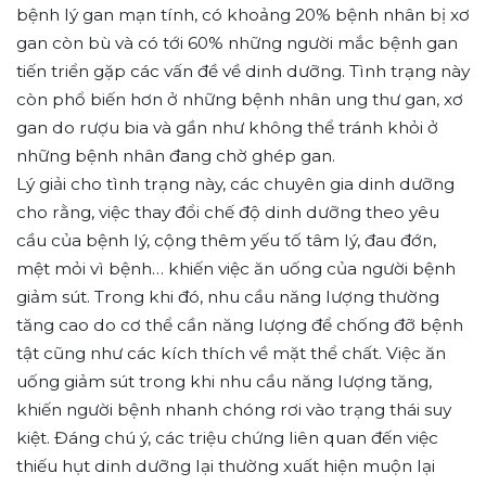
bệnh lý gan mạn tính, có khoảng 20% bệnh nhân bị xơ
gan còn bù và có tới 60% những người mắc bệnh gan
tiến triển gặp các vấn đề về dinh dưỡng. Tình trạng này
còn phổ biến hơn ở những bệnh nhân ung thư gan, xơ
gan do rượu bia và gần như không thể tránh khỏi ở
những bệnh nhân đang chờ ghép gan.
Lý giải cho tình trạng này, các chuyên gia dinh dưỡng
cho rằng, việc thay đổi chế độ dinh dưỡng theo yêu
cầu của bệnh lý, cộng thêm yếu tố tâm lý, đau đớn,
mệt mỏi vì bệnh… khiến việc ăn uống của người bệnh
giảm sút. Trong khi đó, nhu cầu năng lượng thường
tăng cao do cơ thể cần năng lượng để chống đỡ bệnh
tật cũng như các kích thích về mặt thể chất. Việc ăn
uống giảm sút trong khi nhu cầu năng lượng tăng,
khiến người bệnh nhanh chóng rơi vào trạng thái suy
kiệt. Đáng chú ý, các triệu chứng liên quan đến việc
thiếu hụt dinh dưỡng lại thường xuất hiện muộn lại