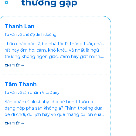
thường gặp
và chất lượng cuộc sống của người cao tuổi.
Thanh Lan
Tư vấn về chế độ dinh dưỡng
Thân chào bác sĩ, bé nhà tôi 12 tháng tuổi, cháu
rất hay ốm ho, cảm, khò khè... và nhất là ngủ
thường không ngon giấc, đêm hay giật mình.
Vậy xin hỏi bác sĩ, bé bị tình trạng vậy nên làm
CHI TIẾT
sao để con khỏe mạnh và ngủ ngon giấc hơn
ạ? Thấy cháu vậy gia đình ai cũng xót, mẹ cũng
cực vì chăm cháu hay ốm ạ?. Cảm ơn bác sĩ.
Tâm Thanh
Tư vấn về sản phẩm VitaDairy
Sản phẩm Colosbaby cho bé hơn 1 tuổi có
dạng hộp pha sẵn không ạ? Thỉnh thoảng đưa
bé đi chơi, du lịch hay về quê mang cả lon sữa
khá bất tiện mà mình không muốn đổi cho bé
CHI TIẾT
dùng sữa tươi hộp khác sợ bé nạ sữa ảnh
hưởng sức khỏe!