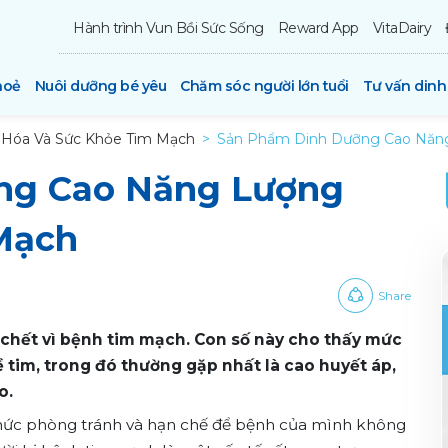
Hành trình Vun Bồi Sức Sống
Reward App
VitaDairy
hoẻ
Nuôi dưỡng bé yêu
Chăm sóc người lớn tuổi
Tư vấn din
u Hóa Và Sức Khỏe Tim Mạch
Sản Phẩm Dinh Dưỡng Cao Năng
ng Cao Năng Lượng
Mạch
Share
chết vì bệnh tim mạch. Con số này cho thấy mức
 tim, trong đó thường gặp nhất là cao huyết áp,
o.
ức phòng tránh và hạn chế để bệnh của mình không