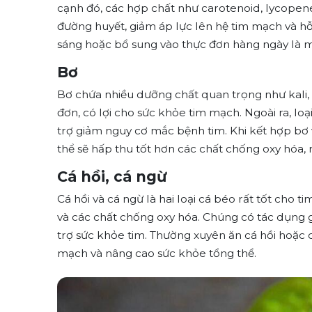
cạnh đó, các hợp chất như carotenoid, lycopene
đường huyết, giảm áp lực lên hệ tim mạch và hỗ
sáng hoặc bổ sung vào thực đơn hàng ngày là một
Bơ
Bơ chứa nhiều dưỡng chất quan trọng như kali,
đơn, có lợi cho sức khỏe tim mạch. Ngoài ra, loạ
trợ giảm nguy cơ mắc bệnh tim. Khi kết hợp bơ v
thể sẽ hấp thu tốt hơn các chất chống oxy hóa, m
Cá hồi, cá ngừ
Cá hồi và cá ngừ là hai loại cá béo rất tốt cho
và các chất chống oxy hóa. Chúng có tác dụng g
trợ sức khỏe tim. Thường xuyên ăn cá hồi hoặc 
mạch và nâng cao sức khỏe tổng thể.