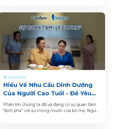
03/11/2020
Hiểu Về Nhu Cầu Dinh Dưỡng
Của Người Cao Tuổi - Để Yêu
Thương Không Còn Lệch Pha
Phần lớn chúng ta đã và đang có sự quan tâm
“lệch pha” với sự mong muốn của bố mẹ. Người
con hiếu thảo có sự quan tâm dành cho bố mẹ
thôi chưa đủ, sự quan tâm đó cần có đủ tinh tế
và đúng cách.