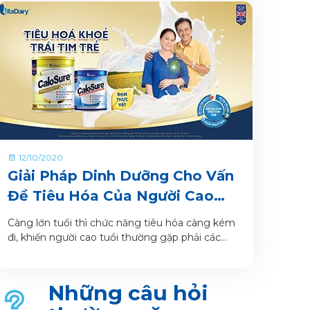
12/10/2020
Giải Pháp Dinh Dưỡng Cho Vấn
Đề Tiêu Hóa Của Người Cao
Tuổi
Càng lớn tuổi thì chức năng tiêu hóa càng kém
đi, khiến người cao tuổi thường gặp phải các
vấn đề về tiêu hóa như táo bón, đầy hơi, tiêu
chảy, viêm dạ dày, ăn uống không ngon
miệng… Tình trạng này kéo dài, không được cải
Những câu hỏi
thiện sẽ ảnh hưởng đến dinh dưỡng cho cơ thể