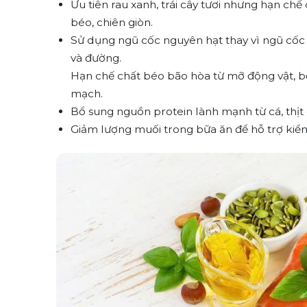
Ưu tiên rau xanh, trái cây tươi nhưng hạn chế 
béo, chiên giòn.
Sử dụng ngũ cốc nguyên hạt thay vì ngũ cốc t
và đường.
Hạn chế chất béo bão hòa từ mỡ động vật, bơ
mạch.
Bổ sung nguồn protein lành mạnh từ cá, thịt 
Giảm lượng muối trong bữa ăn để hỗ trợ kiể