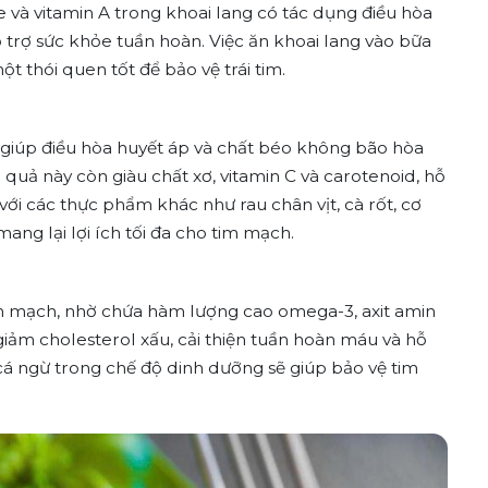
 và vitamin A trong khoai lang có tác dụng điều hòa
 trợ sức khỏe tuần hoàn. Việc ăn khoai lang vào bữa
 thói quen tốt để bảo vệ trái tim.
 giúp điều hòa huyết áp và chất béo không bão hòa
i quả này còn giàu chất xơ, vitamin C và carotenoid, hỗ
ới các thực phẩm khác như rau chân vịt, cà rốt, cơ
ang lại lợi ích tối đa cho tim mạch.
 tim mạch, nhờ chứa hàm lượng cao omega-3, axit amin
iảm cholesterol xấu, cải thiện tuần hoàn máu và hỗ
cá ngừ trong chế độ dinh dưỡng sẽ giúp bảo vệ tim