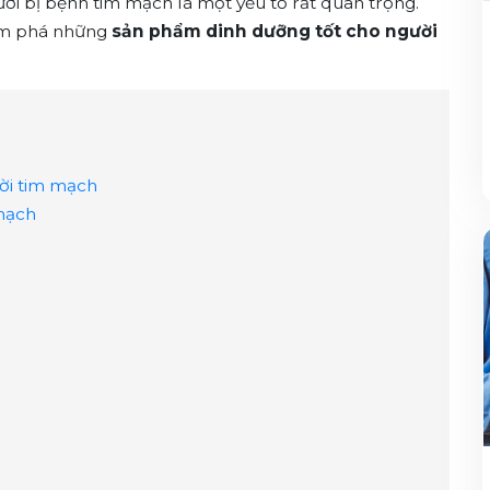
ười bị bệnh tim mạch là một yếu tố rất quan trọng.
m phá những
sản phẩm dinh dưỡng tốt cho người
ời tim mạch
mạch