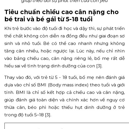
giúp theo dõi sự phát triển của con yêu
Tiêu chuẩn chiều cao cân nặng cho
bé trai và bé gái từ 5-18 tuổi
Khi trẻ bước vào độ tuổi đi học và dậy thì, sự phát triển
thể chất không còn diễn ra đồng đều như giai đoạn sơ
sinh và nhỏ tuổi. Bé có thể cao nhanh nhưng không
tăng cân nhiều, hoặc ngược lại. Lúc này, nếu chỉ nhìn
vào bảng chiều cao, cân nặng riêng lẻ, bố mẹ rất dễ
hiểu sai về tình trạng dinh dưỡng của con [3].
Thay vào đó, với trẻ từ 5 - 18 tuổi, bố mẹ nên đánh giá
dựa vào chỉ số BMI (Body mass index) theo tuổi và giới
tính. BMI là chỉ số kết hợp cả chiều cao và cân nặng,
giúp đánh giá toàn diện và chính xác hơn về nguy cơ
thừa cân, béo phì hoặc thiếu hụt dinh dưỡng ở trẻ
trong độ tuổi 5–18 [3].