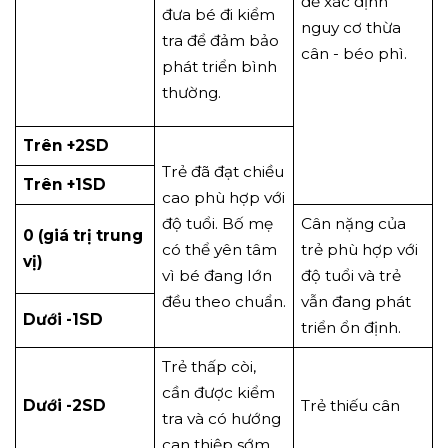
để xác định
đưa bé đi kiểm
nguy cơ thừa
tra để đảm bảo
cân - béo phì.
phát triển bình
thường.
Trên +2SD
Trẻ đã đạt chiều
Trên +1SD
cao phù hợp với
độ tuổi. Bố mẹ
Cân nặng của
0 (giá trị trung
có thể yên tâm
trẻ phù hợp với
vị)
vì bé đang lớn
độ tuổi và trẻ
đều theo chuẩn.
vẫn đang phát
Dưới -1SD
triển ổn định.
Trẻ thấp còi,
cần được kiểm
Dưới -2SD
Trẻ thiếu cân
tra và có hướng
can thiệp sớm.