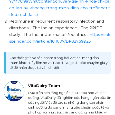
YyM7O9aWnX/content/chuyen-gia-nhi-khoa-chi-ca
ch-lap-ay-khoang-trong-mien-dich-cho-tre?inherit
Redirect=false
Pedimune in recurrent respiratory infection and
diarrhoea—The Indian experience—The PRIDE
study - The Indian Journal of Pediatrics -
https://link.
springer.com/article/10.1007/BF02759923
Các thông tin và sản phẩm trong bài viết chỉ mang tính
tham khảo. Hãy liên hệ với Bác sĩ, Dược sĩ hoặc chuyên gia y
tế để nhận được tư vấn chi tiết.
VitaDairy Team
Dựa trên nền tảng nghiên cứu khoa học về dinh
dưỡng, VitaDairy đã nghiên cứu hàng ngàn bữa ăn
của người Việt để tạo ra những dòng sản phẩm
dinh dưỡng đa dạng, mang tiêu chuẩn quốc tế và
phù hợp với nhu cầu, thể trạng cũng như khẩu vị