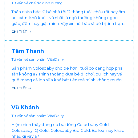
Tư vấn về chế độ dinh dưỡng
Thân chào bác sĩ, bé nhà tôi 12 tháng tuổi, cháu rất hay ốm
ho, cảm, khò khè... và nhất là ngủ thường không ngon
giấc, đêm hay giật mình. Vậy xin hỏi bác sĩ, bé bị tình trạng
vậy nên làm sao để con khỏe mạnh và ngủ ngon giấc hơn
CHI TIẾT
ạ? Thấy cháu vậy gia đình ai cũng xót, mẹ cũng cực vì
chăm cháu hay ốm ạ?. Cảm ơn bác sĩ.
Tâm Thanh
Tư vấn về sản phẩm VitaDairy
Sản phẩm Colosbaby cho bé hơn 1 tuổi có dạng hộp pha
sẵn không ạ? Thỉnh thoảng đưa bé đi chơi, du lịch hay về
quê mang cả lon sữa khá bất tiện mà mình không muốn
đổi cho bé dùng sữa tươi hộp khác sợ bé nạ sữa ảnh
CHI TIẾT
hưởng sức khỏe!
Vũ Khánh
Tư vấn về sản phẩm VitaDairy
Hiện mình thấy đang có ba dòng Colosbaby Gold,
Colosbaby IQ Gold, Colosbaby Bio Gold. Ba loại này khác
nhau gì vậy ạ?