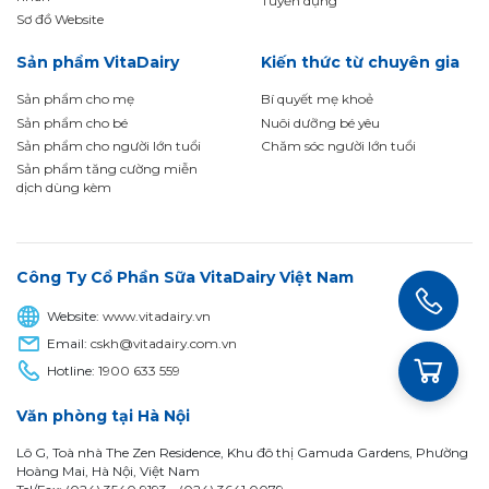
Tuyển dụng
Sơ đồ Website
Sản phẩm VitaDairy
Kiến thức từ chuyên gia
Sản phẩm cho mẹ
Bí quyết mẹ khoẻ
Sản phẩm cho bé
Nuôi dưỡng bé yêu
Sản phẩm cho người lớn tuổi
Chăm sóc người lớn tuổi
Sản phẩm tăng cường miễn
dịch dùng kèm
Công Ty Cổ Phần Sữa VitaDairy Việt Nam
Website:
www.vitadairy.vn
Email:
cskh@vitadairy.com.vn
Hotline:
1900 633 559
Văn phòng tại Hà Nội
Lô G, Toà nhà The Zen Residence, Khu đô thị Gamuda Gardens, Phường
Hoàng Mai, Hà Nội, Việt Nam