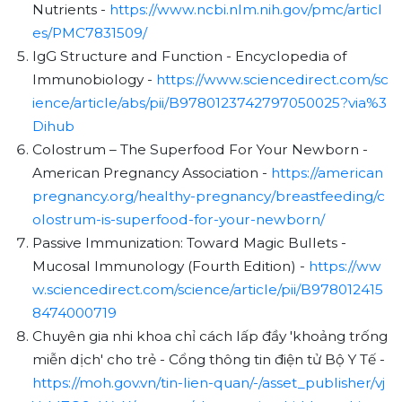
Nutrients -
https://www.ncbi.nlm.nih.gov/pmc/articl
es/PMC7831509/
IgG Structure and Function - Encyclopedia of
Immunobiology -
https://www.sciencedirect.com/sc
ience/article/abs/pii/B9780123742797050025?via%3
Dihub
Colostrum – The Superfood For Your Newborn -
American Pregnancy Association -
https://american
pregnancy.org/healthy-pregnancy/breastfeeding/c
olostrum-is-superfood-for-your-newborn/
Passive Immunization: Toward Magic Bullets -
Mucosal Immunology (Fourth Edition) -
https://ww
w.sciencedirect.com/science/article/pii/B978012415
8474000719
Chuyên gia nhi khoa chỉ cách lấp đầy 'khoảng trống
miễn dịch' cho trẻ - Cổng thông tin điện tử Bộ Y Tế -
https://moh.gov.vn/tin-lien-quan/-/asset_publisher/vj