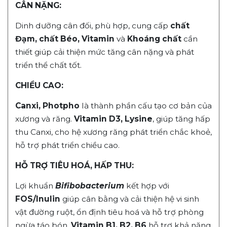
CÂN NẶNG:
Dinh dưỡng cân đối, phù hợp, cung cấp
chất
Đạm, chất Béo, Vitamin
và
Khoáng chất
cần
thiết giúp cải thiện mức tăng cân nặng và phát
triển thể chất tốt.
CHIỀU CAO:
Canxi, Photpho
là thành phần cấu tạo cơ bản của
xương và răng.
Vitamin D3, Lysine
, giúp tăng hấp
thu Canxi, cho hệ xương răng phát triển chắc khoẻ,
hỗ trợ phát triển chiều cao.
HỖ TRỢ TIÊU HOÁ, HẤP THU:
Lợi khuẩn
Bifibobacterium
kết hợp với
FOS/Inulin
giúp cân bằng và cải thiện hệ vi sinh
vật đường ruột, ổn định tiêu hoá và hỗ trợ phòng
ngừa táo bón.
Vitamin B1, B2, B6
hỗ trợ khả năng