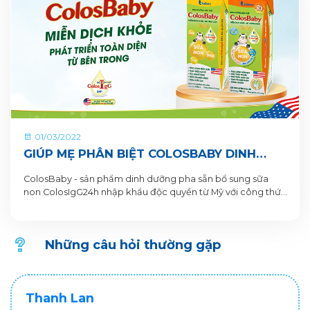
01/03/2022
GIÚP MẸ PHÂN BIỆT COLOSBABY DINH
DƯỠNG PHA SẴN CHẤT LƯỢNG “CHUẨN
ColosBaby - sản phẩm dinh dưỡng pha sẵn bổ sung sữa
XỊN” CHO BÉ
non ColosIgG24h nhập khẩu độc quyền từ Mỹ với công thức
chuẩn khoa học tiên phong dinh dưỡng miễn dịch cho trẻ.
Với 2 dòng sản phẩm chuyên biệt giúp mẹ linh hoạt lựa
chọn chế độ dinh dưỡng cho trẻ.
Những câu hỏi thường gặp
Thanh Lan