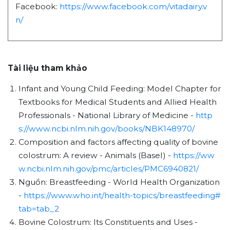
Facebook:
https://www.facebook.com/vitadairy.v
n/
Tài liệu tham khảo
Infant and Young Child Feeding: Model Chapter for
Textbooks for Medical Students and Allied Health
Professionals - National Library of Medicine -
http
s://www.ncbi.nlm.nih.gov/books/NBK148970/
Composition and factors affecting quality of bovine
colostrum: A review - Animals (Basel) -
https://ww
w.ncbi.nlm.nih.gov/pmc/articles/PMC6940821/
Nguồn: Breastfeeding - World Health Organization
-
https://www.who.int/health-topics/breastfeeding#
tab=tab_2
Bovine Colostrum: Its Constituents and Uses -