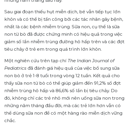
những năm tháng sau này.
Sau giai đoạn thiếu hụt miễn dịch, bé vẫn tiếp tục lớn
khôn và có thể bị tấn công bởi các tác nhân gây bệnh,
nhất là các bệnh nhiễm trùng. Sữa non, cụ thể là sữa
non từ bò đã được chứng minh có hiệu quả trong việc
giảm số lần nhiễm trùng đường hô hấp trên và các đợt
tiêu chảy ở trẻ em trong quá trình lớn khôn.
Một nghiên cứu trên tạp chí
The Indian Journal of
Pediatrics
đã đánh giá hiệu quả của việc bổ sung sữa
non bò ở trẻ 1-8 tuổi trong vòng 12 tuần. Kết quả cho
thấy sữa non từ bò có thể giúp giảm đến 91,2% số đợt
nhiễm trùng hô hấp và 86,6% số lần bị tiêu chảy.
Do
đó, không chỉ các trẻ nhỏ mới nên uống sữa non trong
những năm tháng đầu đời, mà các trẻ lớn hơn vẫn có
thể dùng sữa non để có một hàng rào miễn dịch vững
chắc.