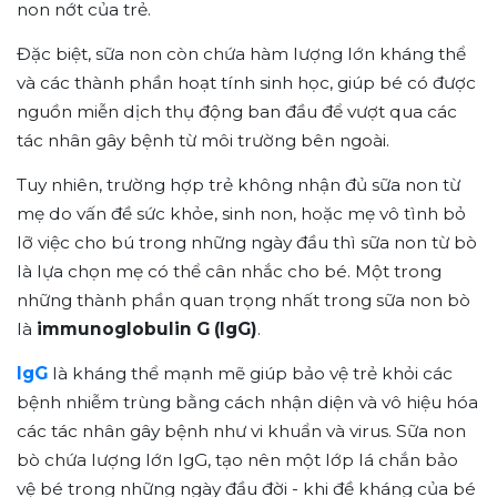
non nớt của trẻ.
Đặc biệt, sữa non còn chứa hàm lượng lớn kháng thể
và các thành phần hoạt tính sinh học, giúp bé có được
nguồn miễn dịch thụ động ban đầu để vượt qua các
tác nhân gây bệnh từ môi trường bên ngoài.
Tuy nhiên, trường hợp trẻ không nhận đủ sữa non từ
mẹ do vấn đề sức khỏe, sinh non, hoặc mẹ vô tình bỏ
lỡ việc cho bú trong những ngày đầu thì sữa non từ bò
là lựa chọn mẹ có thể cân nhắc cho bé. Một trong
những thành phần quan trọng nhất trong sữa non bò
là
immunoglobulin G (IgG)
.
IgG
là kháng thể mạnh mẽ giúp bảo vệ trẻ khỏi các
bệnh nhiễm trùng bằng cách nhận diện và vô hiệu hóa
các tác nhân gây bệnh như vi khuẩn và virus. Sữa non
bò chứa lượng lớn IgG, tạo nên một lớp lá chắn bảo
vệ bé trong những ngày đầu đời - khi đề kháng của bé