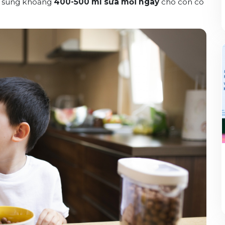
ổ sung khoảng
400-500 ml sữa mỗi ngày
cho con có