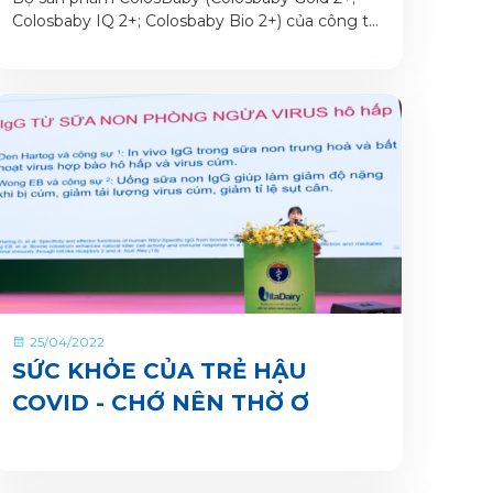
Colosbaby IQ 2+; Colosbaby Bio 2+) của công ty
cổ phần sữa VitaDairy Việt Nam là những sản
phẩm tiên phong ứng dụng Sữa non ColosIgG
24h độc quyền từ Mỹ trong sản phẩm dinh
dưỡng công thức cho trẻ nhỏ.
25/04/2022
SỨC KHỎE CỦA TRẺ HẬU
COVID - CHỚ NÊN THỜ Ơ