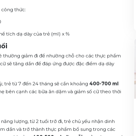
i công thức:
0
hể tích dạ dày của trẻ (ml) x ⅔
uổi
bé thường giảm đi để nhường chỗ cho các thực phẩm
1 cữ sẽ tăng dần để đáp ứng được đặc điểm dạ dày
, trẻ từ 7 đến 24 tháng sẽ cần khoảng
400-700 ml
mẹ
bên cạnh các bữa ăn dặm và giảm số cữ theo thời
năng lượng, từ 2 tuổi trở đi, trẻ chủ yếu nhận dinh
iảm dần và trở thành thực phẩm bổ sung trong các