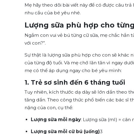
Mẹ hãy theo dõi bài viết này để có được câu trả 
nhu cầu của bé yêu nhé.
Lượng sữa phù hợp cho từng 
Ngắm con vui vẻ bú từng cữ sữa, mẹ chắc hẳn từ
với con?”.
Sự thật là lượng sữa phù hợp cho con sẽ khác 
của từng độ tuổi. Và mẹ chớ lăn tăn vì ngay dưới 
mẹ có thể áp dụng ngay cho bé yêu mình:
1. Trẻ sơ sinh đến 6 tháng tuổi
Tuy nhiên, kích thước dạ dày sẽ lớn dần theo th
tăng dần.
Theo công thức phổ biến các bác sĩ t
nặng của con, cụ thể:
Lượng sữa mỗi ngày
: Lượng sữa (ml) = cân 
Lượng sữa mỗi cữ bú (uống)
3