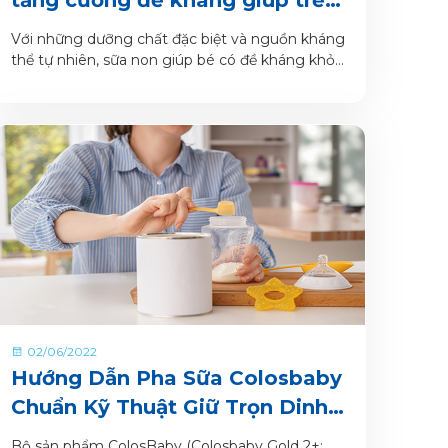
phát triển toàn diện
Với những dưỡng chất đặc biệt và nguồn kháng
thể tự nhiên, sữa non giúp bé có đề kháng khỏe
mạnh, phát triển toàn diện, có khởi đầu khỏe
mạnh.
02/06/2022
Hướng Dẫn Pha Sữa Colosbaby
Chuẩn Kỹ Thuật Giữ Trọn Dinh
Dưỡng Cho Bé Yêu
Bộ sản phẩm ColosBaby (Colosbaby Gold 2+;