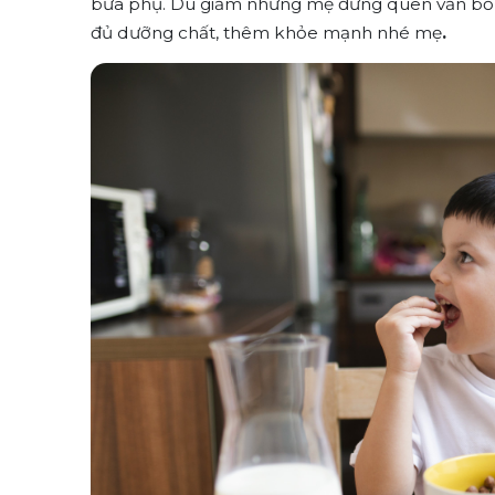
bữa phụ. Dù giảm nhưng mẹ đừng quên vẫn b
đủ dưỡng chất, thêm khỏe mạnh nhé mẹ
.