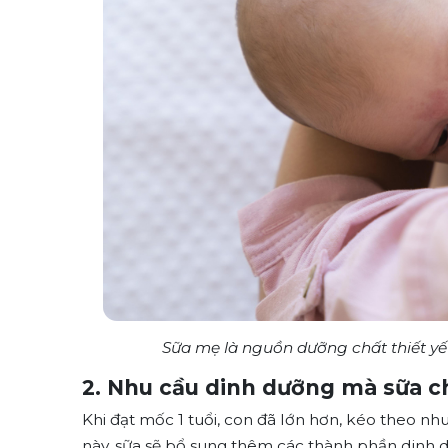
Sữa mẹ là nguồn dưỡng chất thiết y
2. Nhu cầu dinh dưỡng mà sữa cho
Khi đạt mốc 1 tuổi, con đã lớn hơn, kéo theo n
này, sữa sẽ bổ sung thêm các thành phần dinh d