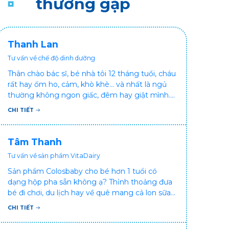
thường gặp
Thanh Lan
Tư vấn về chế độ dinh dưỡng
Thân chào bác sĩ, bé nhà tôi 12 tháng tuổi, cháu
rất hay ốm ho, cảm, khò khè... và nhất là ngủ
thường không ngon giấc, đêm hay giật mình.
Vậy xin hỏi bác sĩ, bé bị tình trạng vậy nên làm
CHI TIẾT
sao để con khỏe mạnh và ngủ ngon giấc hơn
ạ? Thấy cháu vậy gia đình ai cũng xót, mẹ cũng
cực vì chăm cháu hay ốm ạ?. Cảm ơn bác sĩ.
Tâm Thanh
Tư vấn về sản phẩm VitaDairy
Sản phẩm Colosbaby cho bé hơn 1 tuổi có
dạng hộp pha sẵn không ạ? Thỉnh thoảng đưa
bé đi chơi, du lịch hay về quê mang cả lon sữa
khá bất tiện mà mình không muốn đổi cho bé
CHI TIẾT
dùng sữa tươi hộp khác sợ bé nạ sữa ảnh
hưởng sức khỏe!