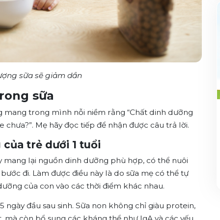
 lượng sữa sẽ giảm dần
trong sữa
g mang trong mình nỗi niềm rằng “Chất dinh dưỡng
ỏe chưa?”.
Mẹ hãy đọc tiếp để nhận được câu trả lời.
của trẻ dưới 1 tuổi
ày mang lại nguồn dinh dưỡng phù hợp, có thể nuôi
 bước đi. Làm được điều này là do sữa mẹ có thể tự
 dưỡng của con vào các thời điểm khác nhau.
5 ngày đầu sau sinh. Sữa non không chỉ giàu protein,
t, mà còn bổ sung các kháng thể như IgA và các yếu