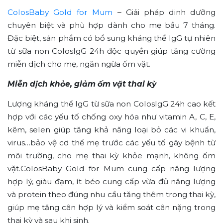
ColosBaby Gold for Mum
– Giải pháp dinh dưỡng
chuyên biệt và phù hợp dành cho mẹ bầu 7 tháng.
Đặc biệt, sản phẩm có bổ sung kháng thể IgG tự nhiên
từ sữa non ColosIgG 24h độc quyền giúp tăng cường
miễn dịch cho mẹ, ngăn ngừa ốm vặt.
Miễn dịch khỏe, giảm ốm vặt thai kỳ
Lượng kháng thể IgG từ sữa non ColosIgG 24h cao kết
hợp với các yếu tố chống oxy hóa như vitamin A, C, E,
kẽm, selen giúp tăng khả năng loại bỏ các vi khuẩn,
virus…bảo vệ cơ thể mẹ trước các yếu tố gây bệnh từ
môi trường, cho mẹ thai kỳ khỏe mạnh, không ốm
vặt.ColosBaby Gold for Mum cung cấp năng lượng
hợp lý, giàu đạm, ít béo cung cấp vừa đủ năng lượng
và protein theo đúng nhu cầu tăng thêm trong thai kỳ,
giúp mẹ tăng cân hợp lý và kiểm soát cân nặng trong
thai kỳ và sau khi sinh.