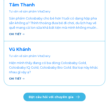
Tâm Thanh
Tư vấn về sản phẩm VitaDairy
Sản phẩm Colosbaby cho bé hơn 1 tuổi có dạng hộp pha
sẵn không ạ? Thỉnh thoảng đưa bé đi chơi, du lịch hay về
quê mang cả lon sữa khá bất tiện mà mình không muốn
đổi cho bé dùng sữa tươi hộp khác sợ bé nạ sữa ảnh
CHI TIẾT
hưởng sức khỏe!
Vũ Khánh
Tư vấn về sản phẩm VitaDairy
Hiện mình thấy đang có ba dòng Colosbaby Gold,
Colosbaby IQ Gold, Colosbaby Bio Gold. Ba loại này khác
nhau gì vậy ạ?
CHI TIẾT
Đặt câu hỏi với chuyên gia