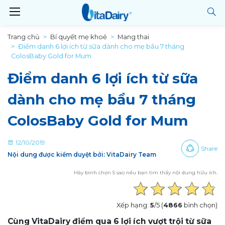
Trang chủ
Bí quyết mẹ khoẻ
Mang thai
Điểm danh 6 lợi ích từ sữa dành cho mẹ bầu 7 tháng
ColosBaby Gold for Mum
Điểm danh 6 lợi ích từ sữa
dành cho mẹ bầu 7 tháng
ColosBaby Gold for Mum
12/10/2019
Share
Nội dung được kiểm duyệt bởi: VitaDairy Team
Hãy bình chọn 5 sao nếu bạn tìm thấy nội dung hữu ích.
Xếp hạng:
5
/5 (
4866
bình chọn)
Cùng VitaDairy điểm qua 6 lợi ích vượt trội từ sữa