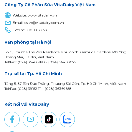
Công Ty Cổ Phần Sữa VitaDairy Việt Nam
Website:
www.vitadairy.vn
Email:
cskh@vitadairy.com.vn
Hotline:
1900 633 559
Văn phòng tại Hà Nội
Lô G, Toà nhà The Zen Residence, Khu đô thị Gamuda Gardens, Phường
Hoàng Mai, Hà Nội, Việt Nam
Tel/Fax: (024) 3540 9193 -
(024) 3641 0079
Trụ sở tại Tp. Hồ Chí Minh
Tầng 5, 37 Tôn Đức Thắng, Phường Sài Gòn, Tp. Hồ Chí Minh, Việt Nam
Tel/Fax: (028) 39152 111 - (028) 36369658
Kết nối với VitaDairy