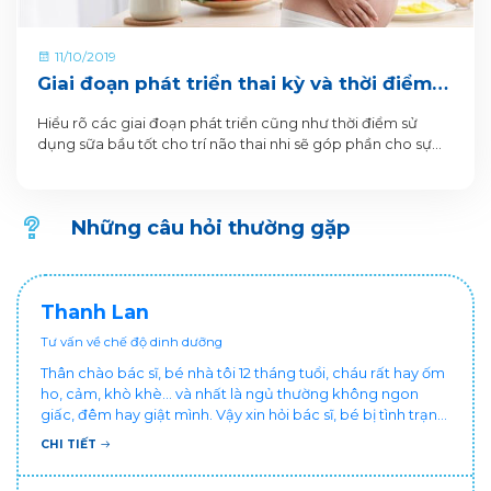
11/10/2019
Giai đoạn phát triển thai kỳ và thời điểm
dùng sữa bầu tốt cho trí não thai nhi
Hiểu rõ các giai đoạn phát triển cũng như thời điểm sử
dụng sữa bầu tốt cho trí não thai nhi sẽ góp phần cho sự
phát triển toàn diện của con sau này.
Những câu hỏi thường gặp
Thanh Lan
Tư vấn về chế độ dinh dưỡng
Thân chào bác sĩ, bé nhà tôi 12 tháng tuổi, cháu rất hay ốm
ho, cảm, khò khè... và nhất là ngủ thường không ngon
giấc, đêm hay giật mình. Vậy xin hỏi bác sĩ, bé bị tình trạng
vậy nên làm sao để con khỏe mạnh và ngủ ngon giấc hơn
CHI TIẾT
ạ? Thấy cháu vậy gia đình ai cũng xót, mẹ cũng cực vì
chăm cháu hay ốm ạ?. Cảm ơn bác sĩ.