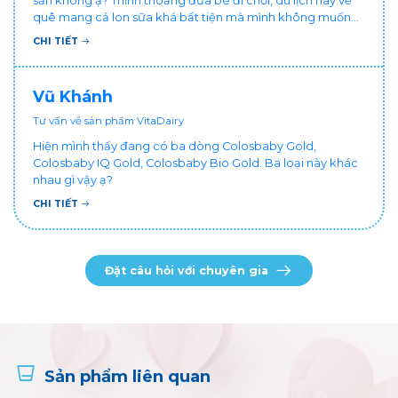
sẵn không ạ? Thỉnh thoảng đưa bé đi chơi, du lịch hay về
quê mang cả lon sữa khá bất tiện mà mình không muốn
đổi cho bé dùng sữa tươi hộp khác sợ bé nạ sữa ảnh
CHI TIẾT
hưởng sức khỏe!
Vũ Khánh
Tư vấn về sản phẩm VitaDairy
Hiện mình thấy đang có ba dòng Colosbaby Gold,
Colosbaby IQ Gold, Colosbaby Bio Gold. Ba loại này khác
nhau gì vậy ạ?
CHI TIẾT
Đặt câu hỏi với chuyên gia
Sản phẩm liên quan