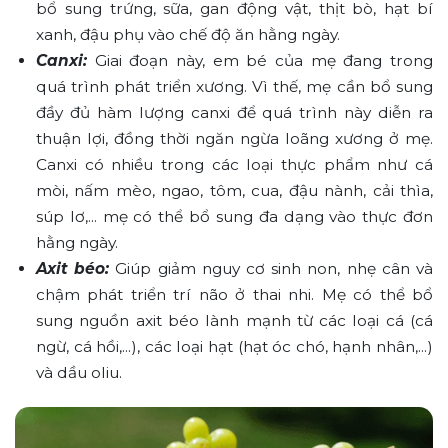
bổ sung trứng, sữa, gan động vật, thịt bò, hạt bí
xanh, đậu phụ vào chế độ ăn hằng ngày.
Canxi:
Giai đoạn này, em bé của mẹ đang trong
quá trình phát triển xương. Vì thế, mẹ cần bổ sung
đầy đủ hàm lượng canxi để quá trình này diễn ra
thuận lợi, đồng thời ngăn ngừa loãng xương ở mẹ.
Canxi có nhiều trong các loại thực phẩm như cá
mòi, nấm mèo, ngao, tôm, cua, đậu nành, cải thìa,
súp lơ,... mẹ có thể bổ sung đa dạng vào thực đơn
hằng ngày.
Axit béo:
Giúp giảm nguy cơ sinh non, nhẹ cân và
chậm phát triển trí não ở thai nhi. Mẹ có thể bổ
sung nguồn axit béo lành mạnh từ các loại cá (cá
ngừ, cá hồi,...), các loại hạt (hạt óc chó, hạnh nhân,...)
và dầu oliu.