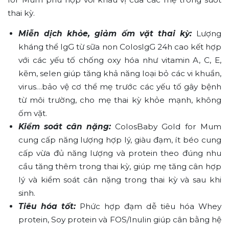
thai kỳ.
Miễn dịch khỏe, giảm ốm vặt thai kỳ:
Lượng
kháng thể IgG từ sữa non ColosIgG 24h cao kết hợp
với các yếu tố chống oxy hóa như vitamin A, C, E,
kẽm, selen giúp tăng khả năng loại bỏ các vi khuẩn,
virus…bảo vệ cơ thể mẹ trước các yếu tố gây bệnh
từ môi trường, cho mẹ thai kỳ khỏe mạnh, không
ốm vặt.
Kiểm soát cân nặng:
ColosBaby Gold for Mum
cung cấp năng lượng hợp lý, giàu đạm, ít béo cung
cấp vừa đủ năng lượng và protein theo đúng nhu
cầu tăng thêm trong thai kỳ, giúp mẹ tăng cân hợp
lý và kiểm soát cân nặng trong thai kỳ và sau khi
sinh.
Tiêu hóa tốt:
Phức hợp đạm dễ tiêu hóa Whey
protein, Soy protein và FOS/Inulin giúp cân bằng hệ