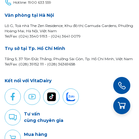
Hotline:
1900 633 559
Văn phòng tại Hà Nội
Lô G, Toà nhà The Zen Residence, Khu đô thị Gamuda Gardens, Phường
Hoàng Mai, Hà Nội, Việt Nam
Tel/Fax: (024) 3540 9193 -
(024) 3641 0079
Trụ sở tại Tp. Hồ Chí Minh
Tầng 5, 37 Tôn Đức Thắng, Phường Sài Gòn, Tp. Hồ Chí Minh, Việt Nam
Tel/Fax: (028) 39152 111 - (028) 36369658
Kết nối với VitaDairy
Tư vấn
cùng chuyên gia
Mua hàng