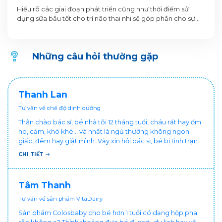
dùng sữa bầu tốt cho trí não thai nhi
Hiểu rõ các giai đoạn phát triển cũng như thời điểm sử
dụng sữa bầu tốt cho trí não thai nhi sẽ góp phần cho sự
phát triển toàn diện của con sau này.
Những câu hỏi thường gặp
Thanh Lan
Tư vấn về chế độ dinh dưỡng
Thân chào bác sĩ, bé nhà tôi 12 tháng tuổi, cháu rất hay ốm
ho, cảm, khò khè... và nhất là ngủ thường không ngon
giấc, đêm hay giật mình. Vậy xin hỏi bác sĩ, bé bị tình trạng
vậy nên làm sao để con khỏe mạnh và ngủ ngon giấc hơn
CHI TIẾT
ạ? Thấy cháu vậy gia đình ai cũng xót, mẹ cũng cực vì
chăm cháu hay ốm ạ?. Cảm ơn bác sĩ.
Tâm Thanh
Tư vấn về sản phẩm VitaDairy
Sản phẩm Colosbaby cho bé hơn 1 tuổi có dạng hộp pha