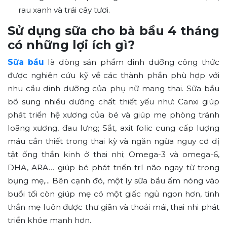
rau xanh và trái cây tươi.
Sử dụng sữa cho bà bầu 4 tháng
có những lợi ích gì?
Sữa bầu
là dòng sản phẩm dinh dưỡng công thức
được nghiên cứu kỹ về các thành phần phù hợp với
nhu cầu dinh dưỡng của phụ nữ mang thai. Sữa bầu
bổ sung nhiều dưỡng chất thiết yếu như: Canxi giúp
phát triển hệ xương của bé và giúp mẹ phòng tránh
loãng xương, đau lưng; Sắt, axit folic cung cấp lượng
máu cần thiết trong thai kỳ và ngăn ngừa nguy cơ dị
tật ống thần kinh ở thai nhi; Omega-3 và omega-6,
DHA, ARA… giúp bé phát triển trí não ngay từ trong
bụng mẹ,... Bên cạnh đó, một ly sữa bầu ấm nóng vào
buổi tối còn giúp mẹ có một giấc ngủ ngon hơn, tinh
thần mẹ luôn được thư giãn và thoải mái, thai nhi phát
triển khỏe mạnh hơn.