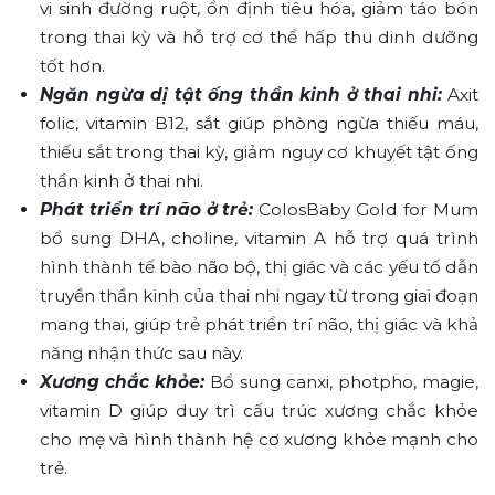
vi sinh đường ruột, ổn định tiêu hóa, giảm táo bón
trong thai kỳ và hỗ trợ cơ thể hấp thu dinh dưỡng
tốt hơn.
Ngăn ngừa dị tật ống thần kinh ở thai nhi:
Axit
folic, vitamin B12, sắt giúp phòng ngừa thiếu máu,
thiếu sắt trong thai kỳ, giảm nguy cơ khuyết tật ống
thần kinh ở thai nhi.
Phát triển trí não ở trẻ:
ColosBaby Gold for Mum
bổ sung DHA, choline, vitamin A hỗ trợ quá trình
hình thành tế bào não bộ, thị giác và các yếu tố dẫn
truyền thần kinh của thai nhi ngay từ trong giai đoạn
mang thai, giúp trẻ phát triển trí não, thị giác và khả
năng nhận thức sau này.
Xương chắc khỏe:
Bổ sung canxi, photpho, magie,
vitamin D giúp duy trì cấu trúc xương chắc khỏe
cho mẹ và hình thành hệ cơ xương khỏe mạnh cho
trẻ.