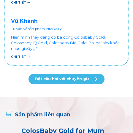
CHI TIẾT
hưởng sức khỏe!
Vũ Khánh
Tư vấn về sản phẩm VitaDairy
Hiện mình thấy đang có ba dòng Colosbaby Gold,
Colosbaby IQ Gold, Colosbaby Bio Gold. Ba loại này khác
nhau gì vậy ạ?
CHI TIẾT
Đặt câu hỏi với chuyên gia
Sản phẩm liên quan
ColosBaby Gold for Mum