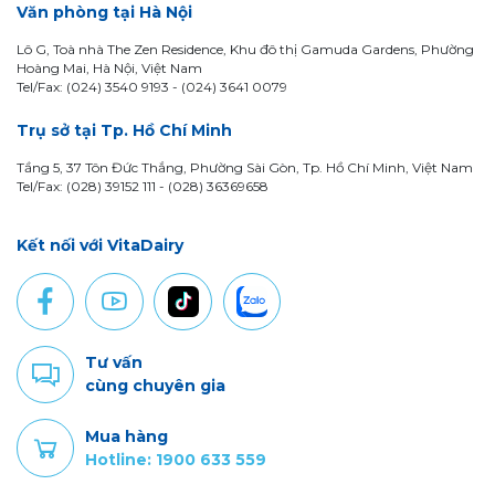
Văn phòng tại Hà Nội
Lô G, Toà nhà The Zen Residence, Khu đô thị Gamuda Gardens, Phường
Hoàng Mai, Hà Nội, Việt Nam
Tel/Fax: (024) 3540 9193 -
(024) 3641 0079
Trụ sở tại Tp. Hồ Chí Minh
Tầng 5, 37 Tôn Đức Thắng, Phường Sài Gòn, Tp. Hồ Chí Minh, Việt Nam
Tel/Fax: (028) 39152 111 - (028) 36369658
Kết nối với VitaDairy
Tư vấn
cùng chuyên gia
Mua hàng
Hotline: 1900 633 559