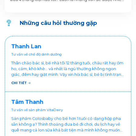
mẹ bầu quan tâm.
Những câu hỏi thường gặp
Thanh Lan
Tư vấn về chế độ dinh dưỡng
Thân chào bác sĩ, bé nhà tôi 12 tháng tuổi, cháu rất hay ốm
ho, cảm, khò khè... và nhất là ngủ thường không ngon
giấc, đêm hay giật mình. Vậy xin hỏi bác sĩ, bé bị tình trạng
vậy nên làm sao để con khỏe mạnh và ngủ ngon giấc hơn
CHI TIẾT
ạ? Thấy cháu vậy gia đình ai cũng xót, mẹ cũng cực vì
chăm cháu hay ốm ạ?. Cảm ơn bác sĩ.
Tâm Thanh
Tư vấn về sản phẩm VitaDairy
Sản phẩm Colosbaby cho bé hơn 1 tuổi có dạng hộp pha
sẵn không ạ? Thỉnh thoảng đưa bé đi chơi, du lịch hay về
quê mang cả lon sữa khá bất tiện mà mình không muốn
đổi cho bé dùng sữa tươi hộp khác sợ bé nạ sữa ảnh