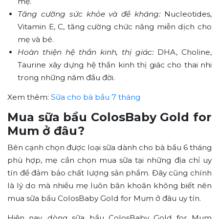
mẹ.
Tăng cường sức khỏe và đề kháng:
Nucleotides,
Vitamin E, C, tăng cường chức năng miễn dịch cho
mẹ và bé.
Hoàn thiện hệ thần kinh, thị giác:
DHA, Choline,
Taurine xây dựng hệ thần kinh thị giác cho thai nhi
trong những năm đầu đời.
Xem thêm:
Sữa cho bà bầu 7 tháng
Mua sữa bầu ColosBaby Gold for
Mum ở đâu?
Bên cạnh chọn được loại sữa dành cho bà bầu 6 tháng
phù hợp, mẹ cần chọn mua sữa tại những địa chỉ uy
tín để đảm bảo chất lượng sản phẩm. Đây cũng chính
là lý do mà nhiều mẹ luôn băn khoăn không biết nên
mua sữa bầu ColosBaby Gold for Mum ở đâu uy tín.
Hiện nay, dòng sữa bầu ColosBaby Gold for Mum