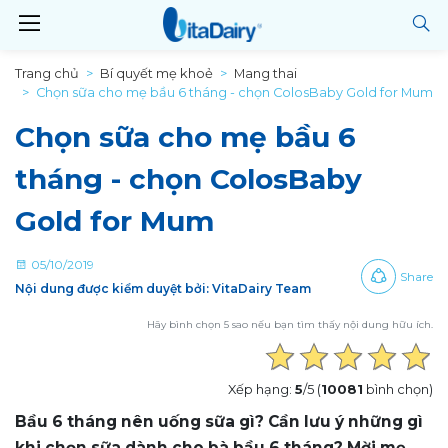
Trang chủ
Bí quyết mẹ khoẻ
Mang thai
Chọn sữa cho mẹ bầu 6 tháng - chọn ColosBaby Gold for Mum
Chọn sữa cho mẹ bầu 6
tháng - chọn ColosBaby
Gold for Mum
05/10/2019
Share
Nội dung được kiểm duyệt bởi: VitaDairy Team
Hãy bình chọn 5 sao nếu bạn tìm thấy nội dung hữu ích.
Xếp hạng:
5
/5 (
10081
bình chọn)
Bầu 6 tháng nên uống sữa gì? Cần lưu ý những gì
khi chọn sữa dành cho bà bầu 6 tháng? Mời mẹ