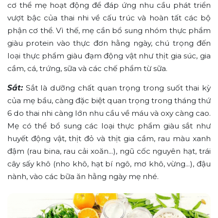
cơ thể mẹ hoạt động để đáp ứng nhu cầu phát triển
vượt bậc của thai nhi về cấu trúc và hoàn tất các bộ
phận cơ thể. Vì thế, mẹ cần bổ sung nhóm thực phẩm
giàu protein vào thực đơn hằng ngày, chú trọng đến
loại thực phẩm giàu đạm động vật như thịt gia súc, gia
cầm, cá, trứng, sữa và các chế phẩm từ sữa.
Sắt:
Sắt là dưỡng chất quan trọng trong suốt thai kỳ
của mẹ bầu, càng đặc biệt quan trọng trong tháng thứ
6 do thai nhi càng lớn nhu cầu về máu và oxy càng cao.
Mẹ có thể bổ sung các loại thực phẩm giàu sắt như
huyết động vật, thịt đỏ và thịt gia cầm, rau màu xanh
đậm (rau bina, rau cải xoăn...), ngũ cốc nguyên hạt, trái
cây sấy khô (nho khô, hạt bí ngô, mơ khô, vừng...), đậu
nành, vào các bữa ăn hằng ngày mẹ nhé.