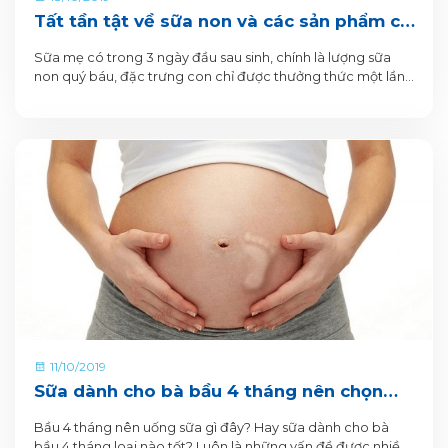
Tất tần tật về sữa non và các sản phẩm có
chứa sữa non của VitaDairy
Sữa mẹ có trong 3 ngày đầu sau sinh, chính là lượng sữa
non quý báu, đặc trưng con chỉ được thưởng thức một lần.
Sữa sau giai đoạn ấy, trở thành sữa trưởng thành, ít giá trị
dinh dưỡng hơn, nhưng đều và nhiều hơn cho bé uống.
11/10/2019
Sữa dành cho bà bầu 4 tháng nên chọn
loại nào?
Bầu 4 tháng nên uống sữa gì đây? Hay sữa dành cho bà
bầu 4 tháng loại nào tốt? Luôn là những vấn đề được nhiều