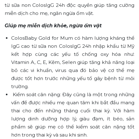
từ sữa non ColosIgG 24h độc quyền giúp tăng cường
miễn dịch cho mẹ, ngăn ngừa ốm vặt.
Giúp mẹ miễn dịch khỏe, ngừa ốm vặt
ColosBaby Gold for Mum có hàm lượng kháng thể
IgG cao từ sữa non ColosIgG 24h nhập khẩu từ Mỹ
kết hợp cùng các yếu tố chống oxy hóa như:
Vitamin A, C, E, Kẽm, Selen giúp tăng khả năng loại
bỏ các vi khuẩn, virus qua đó bảo vệ cơ thể mẹ
được tốt hơn trước những yếu tố gây bệnh từ môi
trường.
Kiểm soát cân nặng: Đây cũng là một trong những
vấn đề được nhiều mẹ quan tâm khi bắt đầu mang
thai cho đến những tháng cuối thai kỳ. Với hàm
lượng dinh dưỡng hợp lý, giàu đạm, ít béo, sản
phẩm sẽ giúp mẹ có thể kiểm soát cân nặng tốt
hơn trong thai kỳ và sau khi sinh.