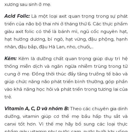
xương sau sinh ở mẹ.
Acid Folic:
Là một loại axit quan trọng trong sự phát
triển của não bộ thai nhi ở tháng thứ 6. Các thực phẩm
giàu axit folic có thể là bánh mì, ngũ cốc nguyên hạt,
hạt hướng dương, bí ngô, hạt vừng, đậu phộng, hạnh
nhân, đậu bắp, đậu Hà Lan, nho, chuối,...
Kẽm:
Kẽm là dưỡng chất quan trọng giúp duy trì hệ
thống miễn dịch và ngăn ngừa nhiễm trùng trong tử
cung ở mẹ. Đồng thời thúc đẩy tăng trưởng tế bào và
giúp chức năng não phát triển bình thường, góp phần
vào khả năng học hỏi và phát triển trong tương lai của
trẻ.
Vitamin A, C, D và nhóm B:
Theo các chuyên gia dinh
dưỡng, vitamin giúp cơ thể mẹ bầu hấp thụ sắt và
canxi tốt hơn. Vì thế mẹ hãy bổ sung các loại thực
phẩm giàu vitamin như nước cam, nước bưởi khi uống