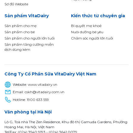
Sơ đồ Website
Sản phẩm VitaDairy
Kiến thức từ chuyên gia
Sản phẩm cho mẹ
Bí quyết mẹ khoẻ
Sản phẩm cho bé
Nuôi dưỡng bé yêu
Sản phẩm cho người lớn tuổi
Chăm sóc người lớn tuổi
Sản phẩm tăng cường miễn
dịch dùng kèm
Công Ty Cổ Phần Sữa VitaDairy Việt Nam
Website:
www.vitadairy.vn
Email:
cskh@vitadairy.com.vn
Hotline:
1900 633 559
Văn phòng tại Hà Nội
Lô G, Toà nhà The Zen Residence, Khu đô thị Gamuda Gardens, Phường
Hoàng Mai, Hà Nội, Việt Nam
Tel/Fax: (024) 3540 9193 -
(024) 3641 0079