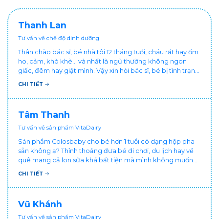
Thanh Lan
Tư vấn về chế độ dinh dưỡng
Thân chào bác sĩ, bé nhà tôi 12 tháng tuổi, cháu rất hay ốm
ho, cảm, khò khè... và nhất là ngủ thường không ngon
giấc, đêm hay giật mình. Vậy xin hỏi bác sĩ, bé bị tình trạng
vậy nên làm sao để con khỏe mạnh và ngủ ngon giấc hơn
CHI TIẾT
ạ? Thấy cháu vậy gia đình ai cũng xót, mẹ cũng cực vì
chăm cháu hay ốm ạ?. Cảm ơn bác sĩ.
Tâm Thanh
Tư vấn về sản phẩm VitaDairy
Sản phẩm Colosbaby cho bé hơn 1 tuổi có dạng hộp pha
sẵn không ạ? Thỉnh thoảng đưa bé đi chơi, du lịch hay về
quê mang cả lon sữa khá bất tiện mà mình không muốn
đổi cho bé dùng sữa tươi hộp khác sợ bé nạ sữa ảnh
CHI TIẾT
hưởng sức khỏe!
Vũ Khánh
Tư vấn về sản phẩm VitaDairy