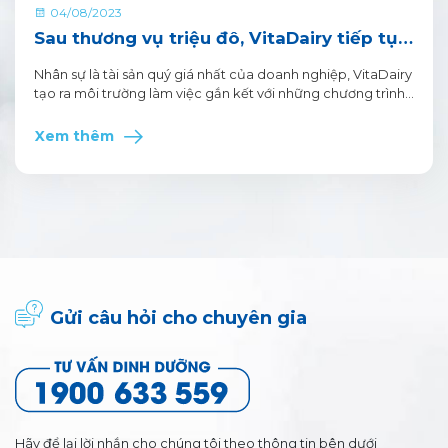
04/08/2023
Sau thương vụ triệu đô, VitaDairy tiếp tục
giành “cú đúp” giải thưởng tại HR Asia
Nhân sự là tài sản quý giá nhất của doanh nghiệp, VitaDairy
Award 2023
tạo ra môi trường làm việc gắn kết với những chương trình
học tập, phát triển bản thân và những chính sách đặc biệt.
Xem thêm
Gửi câu hỏi cho chuyên gia
Hãy để lại lời nhắn cho chúng tôi theo thông tin bên dưới