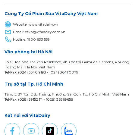
Công Ty Cổ Phần Sữa VitaDairy Việt Nam
Website:
www.vitadairy.vn
Email:
cskh@vitadairy.com.vn
Hotline:
1900 633 559
Văn phòng tại Hà Nội
Lô G, Toà nhà The Zen Residence, Khu đô thị Gamuda Gardens, Phường
Hoàng Mai, Hà Nội, Việt Nam
Tel/Fax: (024) 3540 9193 -
(024) 3641 0079
Trụ sở tại Tp. Hồ Chí Minh
Tầng 5, 37 Tôn Đức Thắng, Phường Sài Gòn, Tp. Hồ Chí Minh, Việt Nam
Tel/Fax: (028) 39152 111 - (028) 36369658
Kết nối với VitaDairy