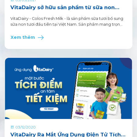
VitaDairy sở hữu sản phẩm từ sữa non
tươi đầu tiên và duy nhất tại Việt Nam
VitaDairy - Colos Fresh Milk - là sản phẩm sữa tươi bổ sung
sữa non tươi đầu tiên tại Việt Nam. Sản phẩm mang trọn
vẹn hương vị tươi mới, thuần khiết và chất lượng cao cấp
của nguồn sữa tươi đến từ TASMANIA (Australia) – hòn đảo
Xem thêm
thiên đường có khí hậu trong lành bậc nhất thế giới.
03/12/2020
VitaDairy Ra Mắt Ứng Dụng Điện Tử Tích