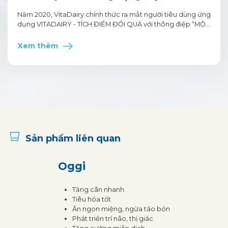
Điểm Đổi Quà
Năm 2020, VitaDairy chính thức ra mắt người tiêu dùng ứng
dụng VITADAIRY - TÍCH ĐIỂM ĐỔI QUÀ với thông điệp “MỘT
BƯỚC TÍCH ĐIỂM, AN TÂM TIẾT KIỆM”. Đây là một trong
những nỗ lực của VitaDairy trong việc mang đến những trải
Xem thêm
nghiệm hoàn toàn mới và nhiều ưu đãi hấp dẫn cho khách
hàng khi mua sắm và tiêu dùng các sản phẩm do VitaDairy
sản xuất.
Sản phẩm liên quan
Oggi
Tăng cân nhanh
Tiêu hóa tốt
Ăn ngon miệng, ngừa táo bón
Phát triển trí não, thị giác