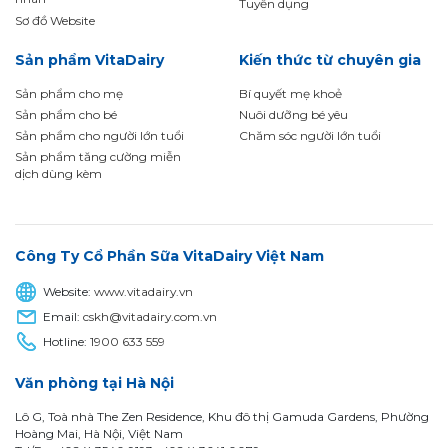
Tuyển dụng
Sơ đồ Website
Sản phẩm VitaDairy
Kiến thức từ chuyên gia
Sản phẩm cho mẹ
Bí quyết mẹ khoẻ
Sản phẩm cho bé
Nuôi dưỡng bé yêu
Sản phẩm cho người lớn tuổi
Chăm sóc người lớn tuổi
Sản phẩm tăng cường miễn
dịch dùng kèm
Công Ty Cổ Phần Sữa VitaDairy Việt Nam
Website:
www.vitadairy.vn
Email:
cskh@vitadairy.com.vn
Hotline:
1900 633 559
Văn phòng tại Hà Nội
Lô G, Toà nhà The Zen Residence, Khu đô thị Gamuda Gardens, Phường
Hoàng Mai, Hà Nội, Việt Nam