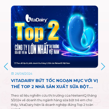
26/06/2024
VITADAIRY BỨT TỐC NGOẠN MỤC VỚI VỊ
THẾ TOP 2 NHÀ SẢN XUẤT SỮA BỘT
TRẺ EM LỚN NHẤT VIỆT NAM
Theo số liệu nghiên cứu thị trường của NielsenIQ tháng
5/2024 về doanh thu ngành hàng sữa bột trẻ em cho
thấy, VitaDairy hiện là doanh nghiệp đứng Top 2 toàn