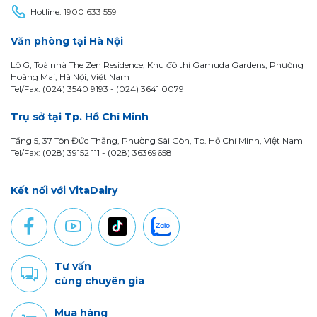
Hotline:
1900 633 559
Văn phòng tại Hà Nội
Lô G, Toà nhà The Zen Residence, Khu đô thị Gamuda Gardens, Phường
Hoàng Mai, Hà Nội, Việt Nam
Tel/Fax: (024) 3540 9193 -
(024) 3641 0079
Trụ sở tại Tp. Hồ Chí Minh
Tầng 5, 37 Tôn Đức Thắng, Phường Sài Gòn, Tp. Hồ Chí Minh, Việt Nam
Tel/Fax: (028) 39152 111 - (028) 36369658
Kết nối với VitaDairy
Tư vấn
cùng chuyên gia
Mua hàng