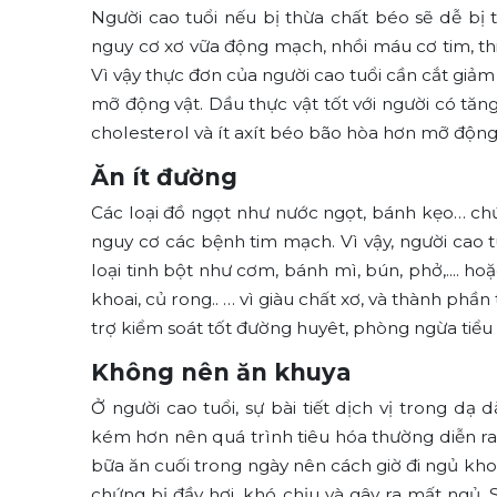
Người cao tuổi nếu bị thừa chất béo sẽ dễ bị
nguy cơ xơ vữa động mạch, nhồi máu cơ tim, thi
Vì vậy thực đơn của người cao tuổi cần cắt giảm
mỡ động vật. Dầu thực vật tốt với người có tă
cholesterol và ít axít béo bão hòa hơn mỡ động 
Ăn ít đường
Các loại đồ ngọt như nước ngọt, bánh kẹo… ch
nguy cơ các bệnh tim mạch. Vì vậy, người cao t
loại tinh bột như cơm, bánh mì, bún, phở,.... ho
khoai, củ rong.. … vì giàu chất xơ, và thành phần
trợ kiểm soát tốt đường huyêt, phòng ngừa tiểu 
Không nên ăn khuya
Ở người cao tuổi, sự bài tiết dịch vị trong dạ 
kém hơn nên quá trình tiêu hóa thường diễn ra 
bữa ăn cuối trong ngày nên cách giờ đi ngủ kho
chứng bị đầy hơi, khó chịu và gây ra mất ngủ. 