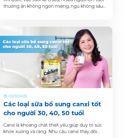
thường ăn không ngon miệng, ngủ không sâu
giấc và sức khỏe tổng thể cũng dần suy giảm.
Sữa chuyên biệt cho người già được xem là một
trong những giải pháp bổ sung dinh dưỡng hiệu
quả, giúp cải thiện cả bữa ăn, giấc ngủ và thể
trạng mỗi ngày.
03/11/2025
Các loại sữa bổ sung canxi tốt
cho người 30, 40, 50 tuổi
Canxi là khoáng chất thiết yếu giúp duy trì sức
khỏe xương và răng. Nhu cầu canxi thay đổi