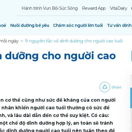
Hành trình Vun Bồi Sức Sống
Reward App
VitaDairy
hoẻ
Nuôi dưỡng bé yêu
Chăm sóc người lớn tuổi
Tư vấn din
mỗi ngày
9 nguyên tắc về dinh dưỡng cho người cao tuổi
h dưỡng cho người cao
Share
trên cơ thể cũng như sức đề kháng của con người
 nhân khiến người cao tuổi thường có sức đề
, và lâu dài dẫn đến cơ thể suy kiệt. Có câu:
một chế độ dinh dưỡng hợp lý, an toàn sẽ tránh
tắc dinh dưỡng người cao tuổi nên tuân theo để