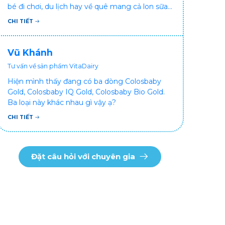
bé đi chơi, du lịch hay về quê mang cả lon sữa
khá bất tiện mà mình không muốn đổi cho bé
CHI TIẾT
dùng sữa tươi hộp khác sợ bé nạ sữa ảnh
hưởng sức khỏe!
Vũ Khánh
Tư vấn về sản phẩm VitaDairy
Hiện mình thấy đang có ba dòng Colosbaby
Gold, Colosbaby IQ Gold, Colosbaby Bio Gold.
Ba loại này khác nhau gì vậy ạ?
CHI TIẾT
Đặt câu hỏi với chuyên gia