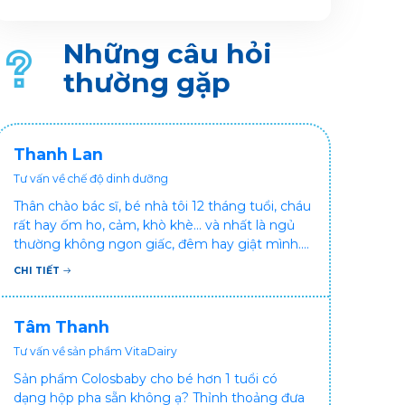
theo từng giai đoạn trong cuộc đời, đặc biệt là ở
các độ tuổi 30, 40 và 50. Và việc bổ sung đủ
canxi giúp ngăn ngừa loãng xương và các vấn
Những câu hỏi
đề về xương khớp ở người trưởng thành.
thường gặp
Thanh Lan
Tư vấn về chế độ dinh dưỡng
Thân chào bác sĩ, bé nhà tôi 12 tháng tuổi, cháu
rất hay ốm ho, cảm, khò khè... và nhất là ngủ
thường không ngon giấc, đêm hay giật mình.
Vậy xin hỏi bác sĩ, bé bị tình trạng vậy nên làm
CHI TIẾT
sao để con khỏe mạnh và ngủ ngon giấc hơn
ạ? Thấy cháu vậy gia đình ai cũng xót, mẹ cũng
cực vì chăm cháu hay ốm ạ?. Cảm ơn bác sĩ.
Tâm Thanh
Tư vấn về sản phẩm VitaDairy
Sản phẩm Colosbaby cho bé hơn 1 tuổi có
dạng hộp pha sẵn không ạ? Thỉnh thoảng đưa