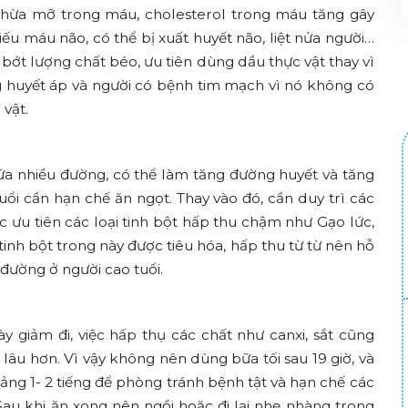
 thừa mỡ trong máu, cholesterol trong máu tăng gây
ếu máu não, có thể bị xuất huyết não, liệt nửa người…
 bớt lượng chất béo, ưu tiên dùng dầu thực vật thay vì
ng huyết áp và người có bệnh tim mạch vì nó không có
vật.
ứa nhiều đường, có thể làm tăng đường huyết và tăng
uổi cần hạn chế ăn ngọt. Thay vào đó, cần duy trì các
ặc ưu tiên các loại tinh bột hấp thu chậm như Gạo lức,
 tinh bột trong này được tiêu hóa, hấp thu từ từ nên hỗ
đường ở người cao tuổi.
dày giảm đi, việc hấp thụ các chất như canxi, sắt cũng
lâu hơn. Vì vậy không nên dùng bữa tối sau 19 giờ, và
ảng 1- 2 tiếng để phòng tránh bệnh tật và hạn chế các
Sau khi ăn xong nên ngồi hoặc đi lại nhẹ nhàng trong