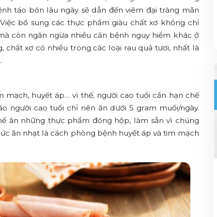
Bệnh táo bón lâu ngày sẽ dẫn đến viêm đại tràng mãn
rĩ. Việc bổ sung các thực phẩm giàu chất xơ không chỉ
ả mà còn ngăn ngừa nhiều căn bệnh nguy hiểm khác ở
 chất xơ có nhiều trong các loại rau quả tươi, nhất là
…
mạch, huyết áp… vì thế, người cao tuổi cần hạn chế
o người cao tuổi chỉ nên ăn dưới 5 gram muối/ngày.
chế ăn những thực phẩm đóng hộp, làm sẵn vì chúng
hức ăn nhạt là cách phòng bệnh huyết áp và tim mạch