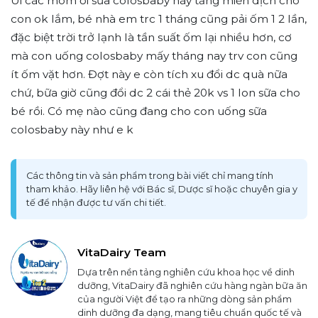
Úi các mom ơi sữa colosbaby này tăng miễn dịch cho
con ok lắm, bé nhà em trc 1 tháng cũng pải ốm 1 2 lần,
đặc biệt trời trở lạnh là tần suất ốm lại nhiều hơn, cơ
mà con uống colosbaby mấy tháng nay trv con cũng
ít ốm vặt hơn. Đợt này e còn tích xu đổi dc quà nữa
chứ, bữa giờ cũng đổi dc 2 cái thẻ 20k vs 1 lon sữa cho
bé rồi. Có mẹ nào cũng đang cho con uống sữa
colosbaby này như e k
Các thông tin và sản phẩm trong bài viết chỉ mang tính
tham khảo. Hãy liên hệ với Bác sĩ, Dược sĩ hoặc chuyên gia y
tế để nhận được tư vấn chi tiết.
VitaDairy Team
Dựa trên nền tảng nghiên cứu khoa học về dinh
dưỡng, VitaDairy đã nghiên cứu hàng ngàn bữa ăn
của người Việt để tạo ra những dòng sản phẩm
dinh dưỡng đa dạng, mang tiêu chuẩn quốc tế và