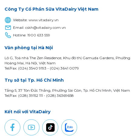
Công Ty Cổ Phần Sữa VitaDairy Việt Nam
Website:
www.vitadairy.vn
Email:
cskh@vitadairy.com.vn
Hotline:
1900 633 559
Văn phòng tại Hà Nội
Lô G, Toà nhà The Zen Residence, Khu đô thị Gamuda Gardens, Phường
Hoàng Mai, Hà Nội, Việt Nam
Tel/Fax: (024) 3540 9193 -
(024) 3641 0079
Trụ sở tại Tp. Hồ Chí Minh
Tầng 5, 37 Tôn Đức Thắng, Phường Sài Gòn, Tp. Hồ Chí Minh, Việt Nam
Tel/Fax: (028) 39152 111 - (028) 36369658
Kết nối với VitaDairy