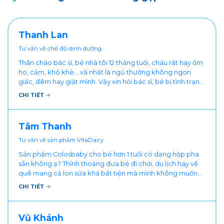
Thanh Lan
Tư vấn về chế độ dinh dưỡng
Thân chào bác sĩ, bé nhà tôi 12 tháng tuổi, cháu rất hay ốm
ho, cảm, khò khè... và nhất là ngủ thường không ngon
giấc, đêm hay giật mình. Vậy xin hỏi bác sĩ, bé bị tình trạng
vậy nên làm sao để con khỏe mạnh và ngủ ngon giấc hơn
CHI TIẾT
ạ? Thấy cháu vậy gia đình ai cũng xót, mẹ cũng cực vì
chăm cháu hay ốm ạ?. Cảm ơn bác sĩ.
Tâm Thanh
Tư vấn về sản phẩm VitaDairy
Sản phẩm Colosbaby cho bé hơn 1 tuổi có dạng hộp pha
sẵn không ạ? Thỉnh thoảng đưa bé đi chơi, du lịch hay về
quê mang cả lon sữa khá bất tiện mà mình không muốn
đổi cho bé dùng sữa tươi hộp khác sợ bé nạ sữa ảnh
CHI TIẾT
hưởng sức khỏe!
Vũ Khánh