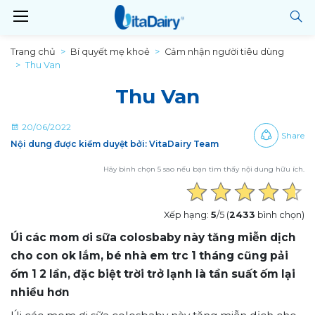
Trang chủ
Bí quyết mẹ khoẻ
Cảm nhận người tiêu dùng
Thu Van
Thu Van
20/06/2022
Share
Nội dung được kiểm duyệt bởi: VitaDairy Team
Hãy bình chọn 5 sao nếu bạn tìm thấy nội dung hữu ích.
Xếp hạng:
5
/5 (
2433
bình chọn)
Úi các mom ơi sữa colosbaby này tăng miễn dịch
cho con ok lắm, bé nhà em trc 1 tháng cũng pải
ốm 1 2 lần, đặc biệt trời trở lạnh là tần suất ốm lại
nhiều hơn