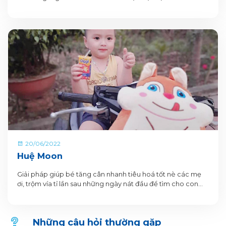
20/06/2022
Huệ Moon
Giải pháp giúp bé tăng cân nhanh tiêu hoá tốt nè các mẹ
ơi, trộm vía tỉ lần sau những ngày nát đầu để tìm cho con
dòng sữa tốt nhất thì e đã thở phào nhẹ nhõm hẳn vì đã tìm
ra chân ái cho con sữa oggi có hộp pha sẵn bé còn tiện
mang đi học , đi chơi mọi lúc mọi nơi nữa chớ.
Những câu hỏi thường gặp